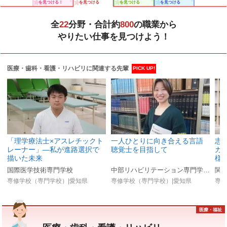
を見つける！
を見つける
を見つける
を見つける
全
22
分野・合計約
800
の職業から
やりたい仕事を見つけよう！
医療・歯科・看護・リハビリに関連する先輩
PICK UP!
「理学療法士×アスレチックト
一人ひとりに向き合える言語
志
レーナー」―私が進路選択で
聴覚士を目指して
カ
描いた未来
様
国際医学技術専門学校
中部リハビリテーション専門学校（旧:専門学校日本聴能言語福祉学院）
関
専修学校（専門学校）|愛知県
専修学校（専門学校）|愛知県
専修
医療・福祉