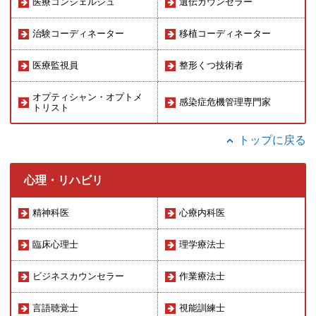
医療コンシェルジュ
遺伝カウンセラー
治験コーディネーター
移植コーディネーター
医療監視員
整形くつ技術者
オプティシャン・オプトメ
感染症危機管理専門家
トリスト
トップに戻る
心理・リハビリ
精神科医
心療内科医
臨床心理士
理学療法士
ビジネスカウンセラー
作業療法士
言語聴覚士
視能訓練士