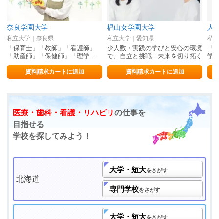
奈良学園大学
椙山女学園大学
人
私立大学｜奈良県
私立大学｜愛知県
私立
「保育士」「教師」「看護師」
少人数・実践の学びと安心の環境
「
「助産師」「保健師」「理学…
で、自立と挑戦、未来を切り拓く
学
資料請求カートに追加
資料請求カートに追加
医療・歯科・看護・リハビリ
の仕事を
目指せる
学校を探してみよう！
大学・短大
をさがす
北海道
専門学校
をさがす
大学・短大
をさがす