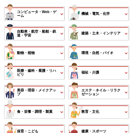
コンピュータ・Web・ゲ
機械・電気・化学
ーム
自動車・航空・船舶・鉄
建築・土木・インテリア
道・宇宙
動物・植物
環境・自然・バイオ
医療・歯科・看護・リハ
福祉・介護
ビリ
美容・理容・メイクアッ
エステ・ネイル・リラク
プ
ゼーション
食・栄養・調理・製菓
教育・文化
保育・こども
健康・スポーツ