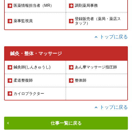
医薬情報担当者（MR）
調剤薬局事務
登録販売者（薬局・薬店ス
薬事監視員
タッフ）
トップに戻る
鍼灸・整体・マッサージ
鍼灸師(しんきゅうし)
あん摩マッサージ指圧師
柔道整復師
整体師
カイロプラクター
トップに戻る
仕事一覧に戻る