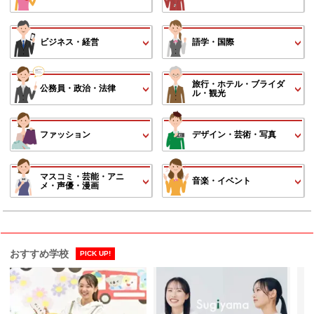
ビジネス・経営
語学・国際
旅行・ホテル・ブライダ
公務員・政治・法律
ル・観光
ファッション
デザイン・芸術・写真
マスコミ・芸能・アニ
音楽・イベント
メ・声優・漫画
おすすめ学校
PICK UP!