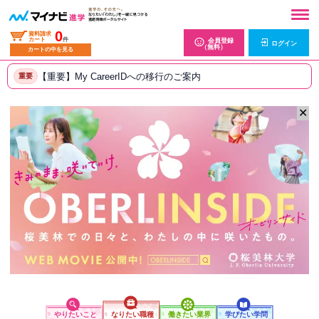
0
資料請求
カート
件
会員登録
ログイン
（無料）
カートの中を見る
【重要】My CareerIDへの移行のご案内
重要
✕
やりたいこと
なりたい職種
働きたい業界
学びたい学問