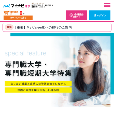
0
資料請求
カート
件
会員登録
ログイン
（無料）
カートの中を見る
【重要】My CareerIDへの移行のご案内
重要