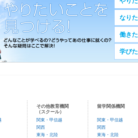
やりた
なりた
働きた
学びた
その他教育機関
留学関係機関
（スクール）
越
関東・甲信越
関東・甲信越
関西
関西
東海・北陸
東海・北陸