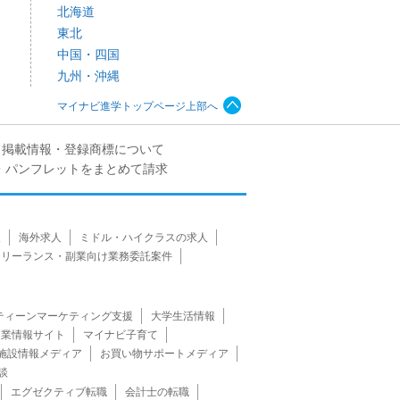
北海道
東北
中国・四国
九州・沖縄
マイナビ進学トップページ上部へ
掲載情報・登録商標について
・パンフレットをまとめて請求
報
海外求人
ミドル・ハイクラスの求人
フリーランス・副業向け業務委託案件
ティーンマーケティング支援
大学生活情報
農業情報サイト
マイナビ子育て
施設情報メディア
お買い物サポートメディア
談
エグゼクティブ転職
会計士の転職