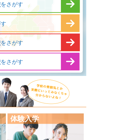
校
をさがす
がす
校
をさがす
校
をさがす
体験入学