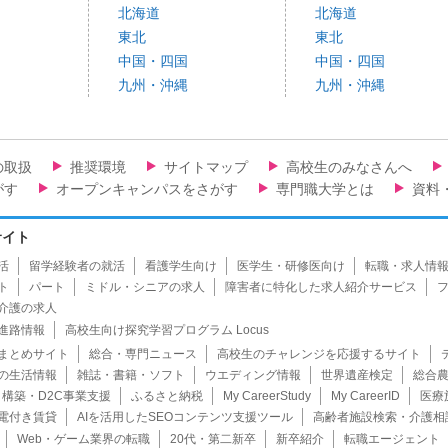
北海道
北海道
東北
東北
中国・四国
中国・四国
九州・沖縄
九州・沖縄
の取扱
推奨環境
サイトマップ
高校生のみなさんへ
がす
オープンキャンパスをさがす
専門職大学とは
資料
サイト
活
留学経験者の就活
看護学生向け
医学生・研修医向け
転職・求人情
ト
パート
ミドル・シニアの求人
障害者に特化した求人紹介サービス
介護の求人
進路情報
高校生向け探究学習プログラム Locus
まとめサイト
総合・専門ニュース
高校生のチャレンジを応援するサイト
の生活情報
雑誌・書籍・ソフト
ウエディング情報
世界遺産検定
総合
ト構築・D2C事業支援
ふるさと納税
My CareerStudy
My CareerID
医療
電付き賃貸
AIを活用したSEOコンテンツ支援ツール
高齢者施設検索・介護相
Web・ゲーム業界の転職
20代・第二新卒
新卒紹介
転職エージェント