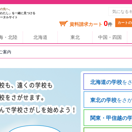
の先へ。
わたし」を一緒に見つける
ータルサイト
0
カートの
資料請求カート
件
海・北陸
北海道
東北
中国・四国
のご案内
北海道の学校
を
東北の学校
をさ
関東・甲信越の