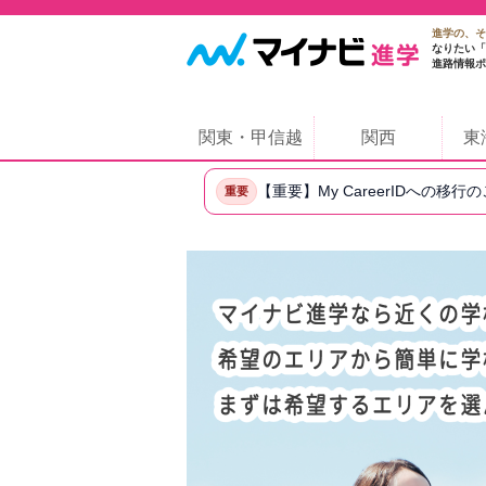
進学の、そ
なりたい「
進路情報ポ
関東・甲信越
関西
東
【重要】My CareerIDへの移行
重要