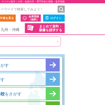
マイナビ進学｜大学・短期大学・専門学校の受験・進学情報
会員登録
中身を見る
ログイン
（無料）
まとめて資料・
九州・沖縄
願書を請求する
›
さがす
がす
学校
をさがす