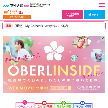
0
資料請求
カート
件
会員登録
ログイン
（無料）
カートの中を見る
【重要】My CareerIDへの移行のご案内
重要
✕
やりたいこと
なりたい職種
働きたい業界
学びたい学問