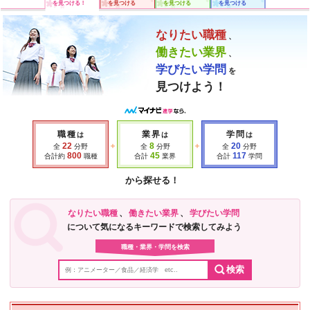
を見つける！
を見つける
を見つける
を見つける
なりたい職種
、
働きたい業界
、
学びたい学問
を
見つけよう！
職種
業界
学問
は
は
は
22
8
20
全
分野
全
分野
全
分野
800
45
117
合計約
職種
合計
業界
合計
学問
から探せる！
なりたい職種
、
働きたい業界
、
学びたい学問
について気になるキーワードで検索してみよう
職種・業界・学問を検索