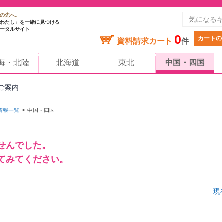
の先へ。
わたし」を一緒に見つける
ータルサイト
0
カートの
資料請求カート
件
海・北陸
北海道
東北
中国・四国
のご案内
情報一覧
中国・四国
せんでした。
てみてください。
現