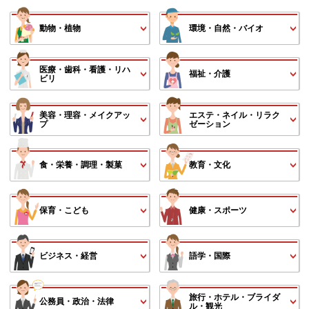
動物・植物
環境・自然・バイオ
医療・歯科・看護・リハ
福祉・介護
ビリ
美容・理容・メイクアッ
エステ・ネイル・リラク
プ
ゼーション
食・栄養・調理・製菓
教育・文化
保育・こども
健康・スポーツ
ビジネス・経営
語学・国際
旅行・ホテル・ブライダ
公務員・政治・法律
ル・観光