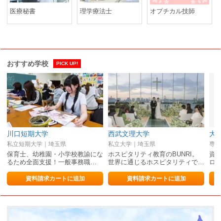
医療秘書
理学療法士
オプチカル技師
おすすめ学校
PICK UP!
川口短期大学
西武文理大学
大
私立短期大学｜埼玉県
私立大学｜埼玉県
専修
保育士、幼稚園・小学校教諭にな
ホスピタリティ教育のBUNRI。
資
るため全面支援！一般事務職…
世界に通じるホスピタリティで…
ロ
資料請求カートに追加
資料請求カートに追加