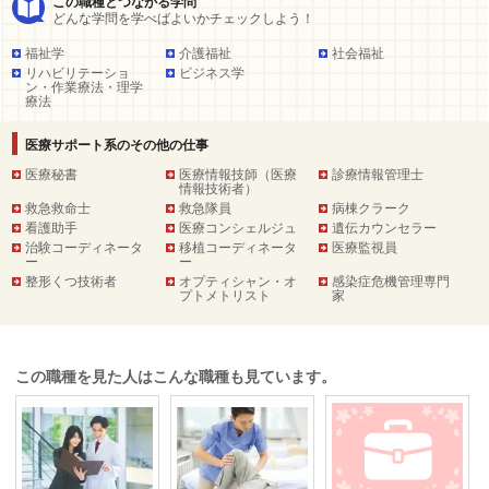
この職種とつながる学問
どんな学問を学べばよいかチェックしよう！
福祉学
介護福祉
社会福祉
リハビリテーショ
ビジネス学
ン・作業療法・理学
療法
医療サポート系のその他の仕事
医療秘書
医療情報技師（医療
診療情報管理士
情報技術者）
救急救命士
救急隊員
病棟クラーク
看護助手
医療コンシェルジュ
遺伝カウンセラー
治験コーディネータ
移植コーディネータ
医療監視員
ー
ー
整形くつ技術者
オプティシャン・オ
感染症危機管理専門
プトメトリスト
家
この職種を見た人はこんな職種も見ています。