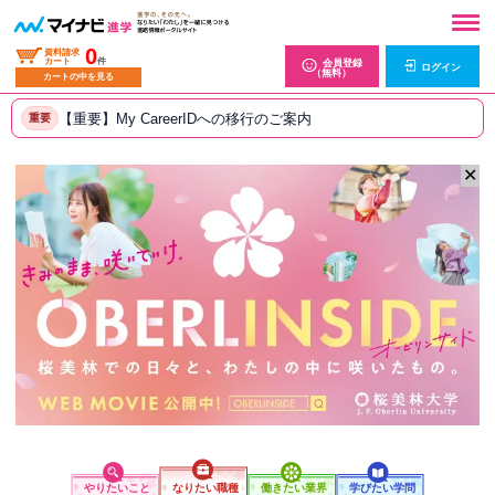
0
資料請求
カート
件
会員登録
ログイン
（無料）
カートの中を見る
【重要】My CareerIDへの移行のご案内
重要
✕
やりたいこと
なりたい職種
働きたい業界
学びたい学問