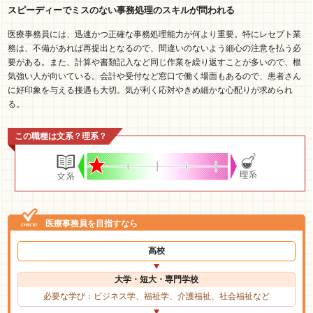
スピーディーでミスのない事務処理のスキルが問われる
医療事務員には、迅速かつ正確な事務処理能力が何より重要。特にレセプト業
務は、不備があれば再提出となるので、間違いのないよう細心の注意を払う必
要がある。また、計算や書類記入など同じ作業を繰り返すことが多いので、根
気強い人が向いている。会計や受付など窓口で働く場面もあるので、患者さん
に好印象を与える接遇も大切。気が利く応対やきめ細かな心配りが求められ
る。
この職種は文系？理系？
医療事務員を目指すなら
高校
大学・短大・専門学校
必要な学び：ビジネス学、福祉学、介護福祉、社会福祉など