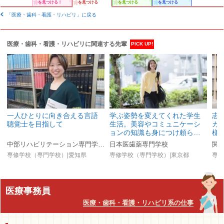
を見つける！
を見つける
を見つける
を見つける
「医療・歯科・看護・リハビリ」に戻る
医療・歯科・看護・リハビリに関連する先輩
PICK UP!
一人ひとりに向き合える言語
学ぶ姿勢を変えてくれた学生
志
聴覚士を目指して
生活。美容やコミュニケーシ
カ
ョンの知識も身につけ頼ら…
様
中部リハビリテーション専門学校（旧:専門学校日本聴能言語福祉学院）
日本医歯薬専門学校
関
専修学校（専門学校）|愛知県
専修学校（専門学校）|東京都
専修
医療事務員
医療・歯科・看護・リハビリ系の仕事