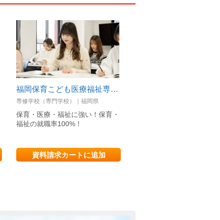
福岡保育こども医療福祉専門学校
高崎健康福祉大学
専修学校（専門学校）｜福岡県
私立大学｜群馬県
あ
保育・医療・福祉に強い！保育・
全国トップレベルの教育力
す
福祉の就職率100%！
に貢献する次世代のプロフ
ョナルを育成
資料請求カートに追加
資料請求カートに追