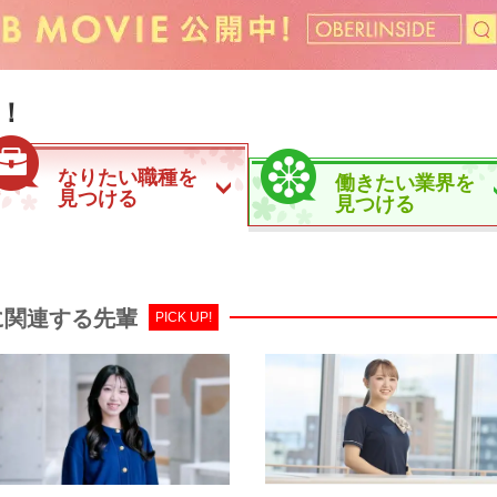
！
なりたい職種を
働きたい業界を
見つける
見つける
に関連する先輩
PICK UP!