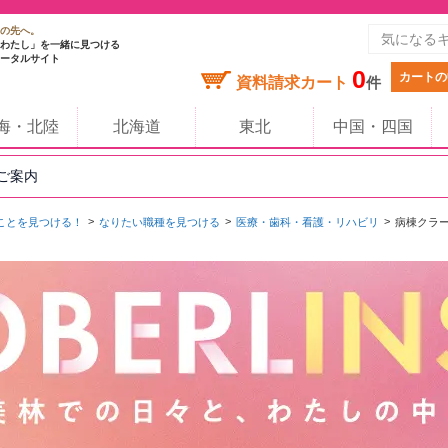
の先へ。
わたし」を一緒に見つける
ータルサイト
0
カートの
資料請求カート
件
海・北陸
北海道
東北
中国・四国
のご案内
ことを見つける！
なりたい職種を見つける
医療・歯科・看護・リハビリ
病棟クラ