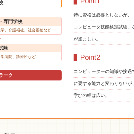
Point1
校
特に資格は必要としないが、
・専門学校
コンピュータ技能検定試験」
祉学、介護福祉、社会福祉など
が望ましい。
試験
Point2
大学病院、診療所など
コンピューターの知識や接遇
ラーク
に要する能力と変わりないが
学びの幅は広い。