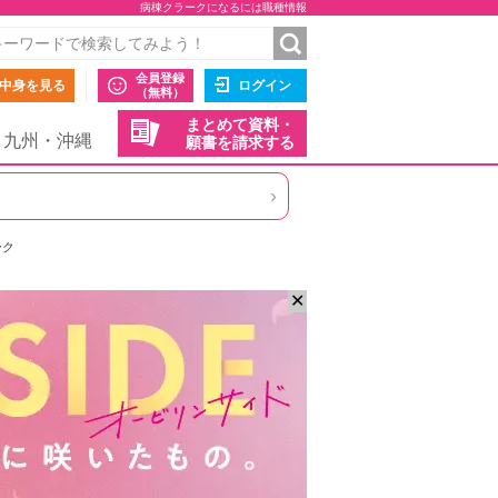
病棟クラークになるには職種情報
会員登録
中身を見る
ログイン
（無料）
まとめて資料・
九州・沖縄
願書を請求する
›
ーク
✕