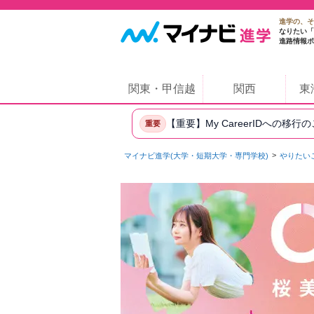
進学の、そ
なりたい「
進路情報ポ
関東・甲信越
関西
東
【重要】My CareerIDへの移行
重要
マイナビ進学(大学・短期大学・専門学校)
やりたい