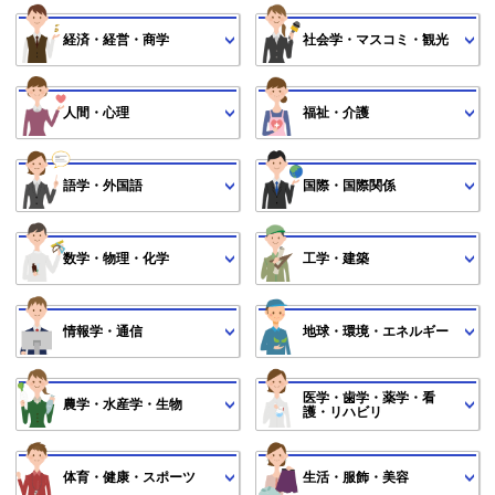
経済・経営・商学
社会学・マスコミ・観光
人間・心理
福祉・介護
語学・外国語
国際・国際関係
数学・物理・化学
工学・建築
情報学・通信
地球・環境・エネルギー
医学・歯学・薬学・看
農学・水産学・生物
護・リハビリ
体育・健康・スポーツ
生活・服飾・美容