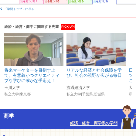
を見つける！
を見つける
を見つける
を見つける
「学問トップ」に戻る
経済・経営・商学に関連する先輩
PICK UP!
将来マーケターを目指す上
リアルな経済と社会保障を学
日
で、有意義かつクリエイティ
び、社会の視野が広がる毎日
ツ
ブな学びに確かな手応え！
こ
玉川大学
流通経済大学
大
私立大学|東京都
私立大学|千葉県,茨城県
私立
商学
経済・経営・商学系の学問