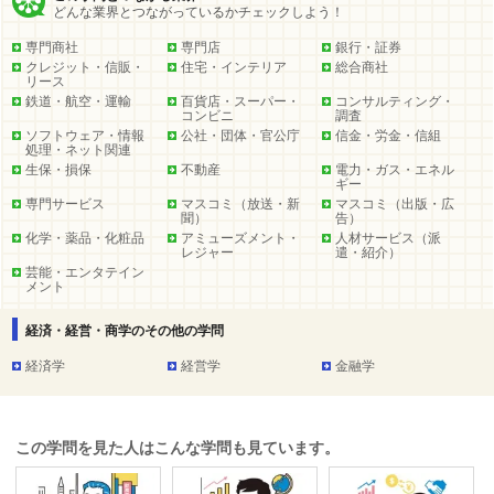
どんな業界とつながっているかチェックしよう！
専門商社
専門店
銀行・証券
クレジット・信販・
住宅・インテリア
総合商社
リース
鉄道・航空・運輸
百貨店・スーパー・
コンサルティング・
コンビニ
調査
ソフトウェア・情報
公社・団体・官公庁
信金・労金・信組
処理・ネット関連
生保・損保
不動産
電力・ガス・エネル
ギー
専門サービス
マスコミ（放送・新
マスコミ（出版・広
聞）
告）
化学・薬品・化粧品
アミューズメント・
人材サービス（派
レジャー
遣・紹介）
芸能・エンタテイン
メント
経済・経営・商学のその他の学問
経済学
経営学
金融学
この学問を見た人はこんな学問も見ています。