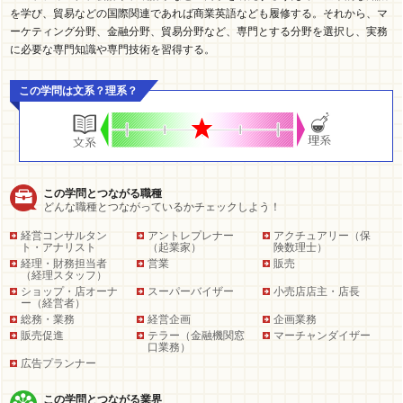
を学び、貿易などの国際関連であれば商業英語なども履修する。それから、マ
ーケティング分野、金融分野、貿易分野など、専門とする分野を選択し、実務
に必要な専門知識や専門技術を習得する。
この学問は文系？理系？
この学問とつながる職種
どんな職種とつながっているかチェックしよう！
経営コンサルタン
アントレプレナー
アクチュアリー（保
ト・アナリスト
（起業家）
険数理士）
経理・財務担当者
営業
販売
（経理スタッフ）
ショップ・店オーナ
スーパーバイザー
小売店店主・店長
ー（経営者）
総務・業務
経営企画
企画業務
販売促進
テラー（金融機関窓
マーチャンダイザー
口業務）
広告プランナー
この学問とつながる業界