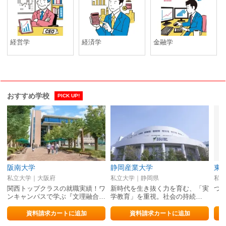
経営学
経済学
金融学
おすすめ学校
PICK UP!
阪南大学
静岡産業大学
東
私立大学｜大阪府
私立大学｜静岡県
私立
関西トップクラスの就職実績！ワ
新時代を生き抜く力を育む、「実
つ
ンキャンパスで学ぶ『文理融合…
学教育」を重視。社会の持続…
資料請求カートに追加
資料請求カートに追加