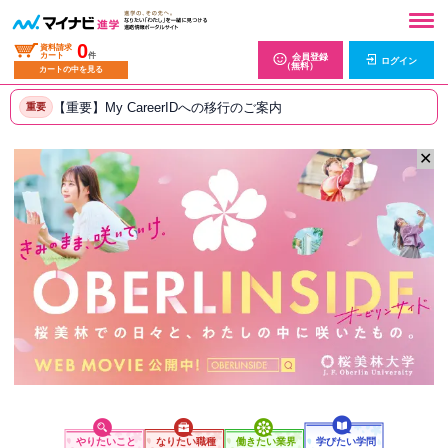
0
資料請求
カート
件
会員登録
ログイン
（無料）
カートの中を見る
【重要】My CareerIDへの移行のご案内
重要
✕
やりたいこと
なりたい職種
働きたい業界
学びたい学問