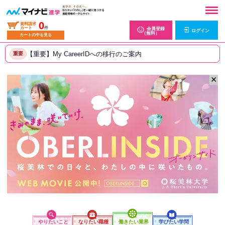
0
資料請求
カート
件
会員登録
ログイン
（無料）
カートの中を見る
【重要】My CareerIDへの移行のご案内
重要
✕
やりたいこと
なりたい職種
働きたい業界
学びたい学問