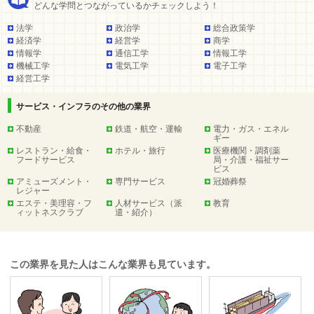
どんな学問とつながっているかチェックしよう！
法学
政治学
総合政策学
経済学
経営学
商学
情報学
通信工学
情報工学
機械工学
電気工学
電子工学
経営工学
サービス・インフラのその他の業界
不動産
鉄道・航空・運輸
電力・ガス・エネル
ギー
レストラン・給食・
ホテル・旅行
医療機関・調剤薬
フードサービス
局・介護・福祉サー
ビス
アミューズメント・
専門サービス
冠婚葬祭
レジャー
エステ・美理容・フ
人材サービス（派
教育
ィットネスクラブ
遣・紹介）
この業界を見た人はこんな業界も見ています。