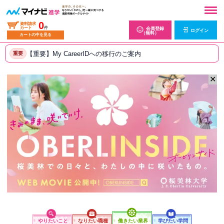
0
資料請求
カート
件
会員登録
ログイン
（無料）
カートの中を見る
【重要】My CareerIDへの移行のご案内
重要
✕
やりたいこと
なりたい職種
働きたい業界
学びたい学問