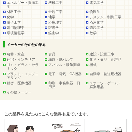
エネルギー・資源工
機械工学
電気工学
学
材料工学
金属工学
物理学
化学
地学
システム・制御工学
電子工学
応用理学
応用化学
応用物理学
環境学
環境工学
環境情報学
鉱山学
数学
メーカーのその他の業界
農林・水産
食品
建設・設備工事
住宅・インテリア
繊維・紙パルプ
化学・薬品・化粧品
ゴム・ガラス・セラ
アパレル・服飾関連
機械
ミック
プラント・エンジニ
電子・電気・OA機器
自動車・輸送用機器
アリング
精密・医療機器
印刷・事務機器・日
スポーツ・ゲーム・
用品
娯楽用品
その他メーカー
この業界を見た人はこんな業界も見ています。