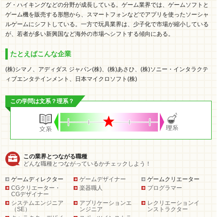
グ・ハイキングなどの分野が成長している。ゲーム業界では、ゲームソフトと
ゲーム機を販売する形態から、スマートフォンなどでアプリを使ったソーシャ
ルゲームにシフトしている。一方で玩具業界は、少子化で市場が縮小している
が、若者が多い新興国など海外の市場へシフトする傾向にある。
たとえばこんな企業
(株)シマノ、アディダス ジャパン(株)、(株)あさひ、(株)ソニー・インタラクテ
ィブエンタテインメント、日本マイクロソフト(株)
この学問は文系？理系？
この業界とつながる職種
どんな職種とつながっているかチェックしよう！
ゲームディレクター
ゲームデザイナー
ゲームクリエーター
CGクリエーター・
楽器職人
プログラマー
CGデザイナー
システムエンジニア
アプリケーションエ
レクリエーションイ
（SE）
ンジニア
ンストラクター