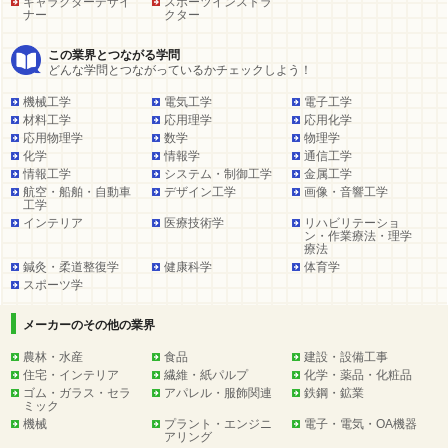
キャラクターデザイ
スポーツインストラ
ナー
クター
この業界とつながる学問
どんな学問とつながっているかチェックしよう！
機械工学
電気工学
電子工学
材料工学
応用理学
応用化学
応用物理学
数学
物理学
化学
情報学
通信工学
情報工学
システム・制御工学
金属工学
航空・船舶・自動車
デザイン工学
画像・音響工学
工学
インテリア
医療技術学
リハビリテーショ
ン・作業療法・理学
療法
鍼灸・柔道整復学
健康科学
体育学
スポーツ学
メーカーのその他の業界
農林・水産
食品
建設・設備工事
住宅・インテリア
繊維・紙パルプ
化学・薬品・化粧品
ゴム・ガラス・セラ
アパレル・服飾関連
鉄鋼・鉱業
ミック
機械
プラント・エンジニ
電子・電気・OA機器
アリング