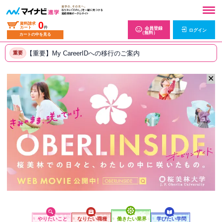
0
資料請求
カート
件
会員登録
ログイン
（無料）
カートの中を見る
【重要】My CareerIDへの移行のご案内
重要
✕
やりたいこと
なりたい職種
働きたい業界
学びたい学問