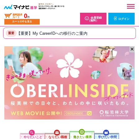
0
資料請求
カート
件
会員登録
ログイン
（無料）
カートの中を見る
【重要】My CareerIDへの移行のご案内
重要
✕
やりたいこと
なりたい職種
働きたい業界
学びたい学問