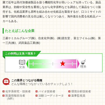
騰で近年は高付加価値製品を扱う機能性化学が高いシェアを誇っている。薬品
業界は、効能や安全性を重視しながら化学原料などを調合して薬品をつくり販
売する。化粧品業界も原料を組み合わせ化粧品を製造するが、口コミサイトの
影響で国内消費者の見る目は厳しくなりつつあり、海外進出を図る化粧品メー
カーもある。
たとえばこんな企業
三菱ケミカルグループ(株)、住友化学(株)、(株)資生堂 、富士フイルム(株)、第
一三共(株)、武田薬品工業(株)
この学問は文系？理系？
この業界とつながる職種
どんな職種とつながっているかチェックしよう！
化学系研究・技術者
バイオ技術者
環境分析技術者
医薬情報担当者
治験コーディネータ
薬事監視員
（MR）
ー