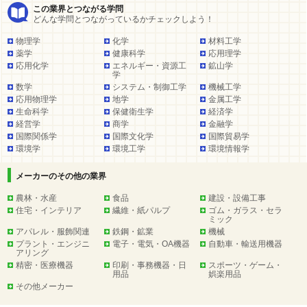
この業界とつながる学問
どんな学問とつながっているかチェックしよう！
物理学
化学
材料工学
薬学
健康科学
応用理学
応用化学
エネルギー・資源工
鉱山学
学
数学
システム・制御工学
機械工学
応用物理学
地学
金属工学
生命科学
保健衛生学
経済学
経営学
商学
金融学
国際関係学
国際文化学
国際貿易学
環境学
環境工学
環境情報学
メーカーのその他の業界
農林・水産
食品
建設・設備工事
住宅・インテリア
繊維・紙パルプ
ゴム・ガラス・セラ
ミック
アパレル・服飾関連
鉄鋼・鉱業
機械
プラント・エンジニ
電子・電気・OA機器
自動車・輸送用機器
アリング
精密・医療機器
印刷・事務機器・日
スポーツ・ゲーム・
用品
娯楽用品
その他メーカー