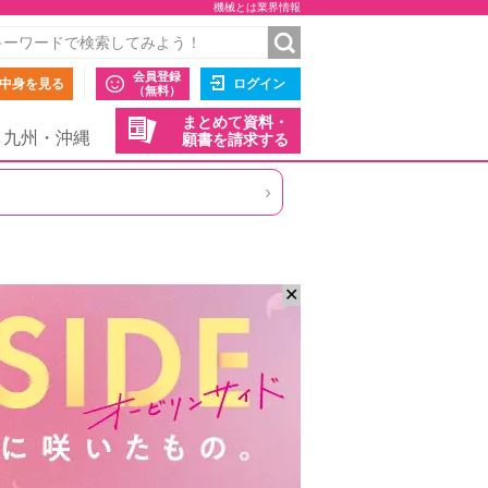
機械とは業界情報
会員登録
中身を見る
ログイン
（無料）
まとめて資料・
九州・沖縄
願書を請求する
›
✕