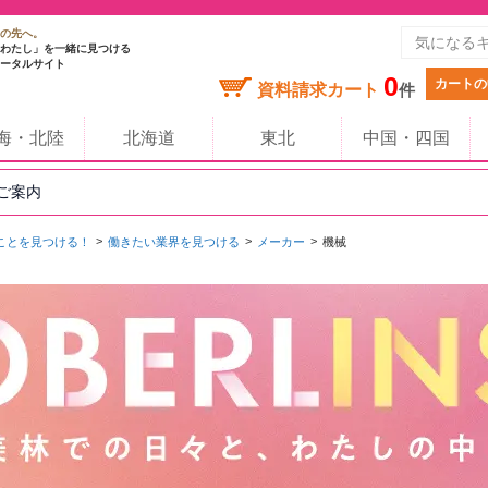
の先へ。
わたし」を一緒に見つける
ータルサイト
0
カートの
資料請求カート
件
海・北陸
北海道
東北
中国・四国
のご案内
ことを見つける！
働きたい業界を見つける
メーカー
機械