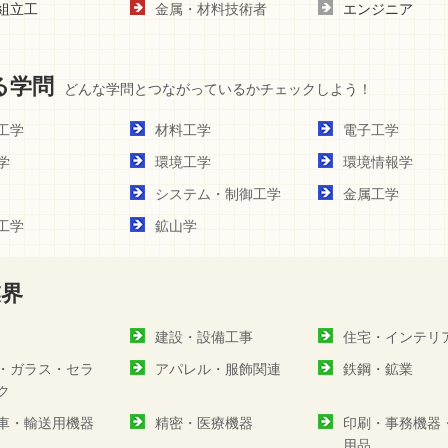
組立工
金属・材料技術者
エンジニア
る学問
どんな学問とつながっているかチェックしよう！
工学
材料工学
電子工学
学
環境工学
環境情報学
システム・制御工学
金属工学
工学
鉱山学
業界
建設・設備工事
住宅・インテリ
・ガラス・セラ
アパレル・服飾関連
鉄鋼・鉱業
ク
車・輸送用機器
精密・医療機器
印刷・事務機器
用品