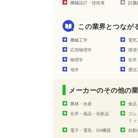
機械設計・技術者
計器
この業界とつなが
機械工学
電気
応用物理学
環境
物理学
化学
地学
通信
メーカーのその他の
農林・水産
食品
化学・薬品・化粧品
ゴム
ミッ
電子・電気・OA機器
自動