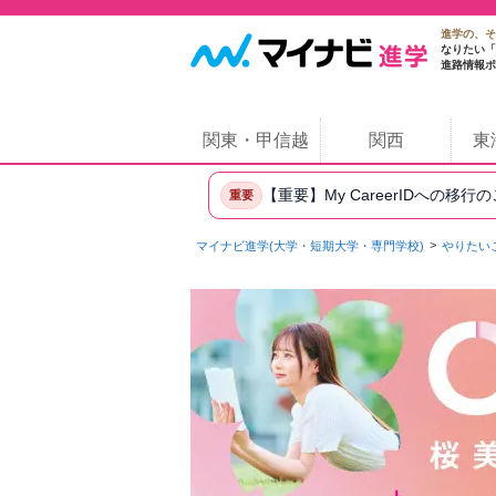
進学の、そ
なりたい「
進路情報ポ
関東・甲信越
関西
東
【重要】My CareerIDへの移行
重要
マイナビ進学(大学・短期大学・専門学校)
やりたい