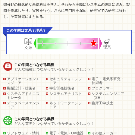
御分野の概念的な基礎科目を学ぶ。それから実際にシステムの設計に進み、製
図を作成したり、実験を行う。さらに専門性を深め、研究室での研究に移行
し、卒業研究にまとめる。
この学問は文系？理系？
この学問とつながる職種
どんな職種とつながっているかチェックしよう！
アプリケーションエ
セキュリティエンジ
電子・電気系研究・
ンジニア
ニア
技術者
機械設計・技術者
宇宙開発技術者
プログラマー
システムアドミニス
システムアナリスト
システムエンジニア
トレータ
（SE）
データベースエンジ
ネットワークエンジ
臨床工学技士
ニア
ニア
この学問とつながる業界
どんな業界とつながっているかチェックしよう！
ソフトウェア・情報
電子・電気・OA機器
その他メーカー