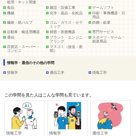
処理・ネット関連
食品
建設・設備工事
ゲームソフト
機械
化学・薬品・化粧品
印刷・事務機器・日
用品
繊維・紙パルプ
ゴム・ガラス・セラ
鉄鋼・鉱業
ミック
自動車・輸送用機器
精密・医療機器
専門サービス
通信
プラント・エンジニ
スポーツ・ゲーム・
アリング
娯楽用品
百貨店・スーパー・
マスコミ（放送・新
コンビニ
聞）
情報学・通信のその他の学問
情報学
通信工学
情報工学
この学問を見た人はこんな学問も見ています。
情報工学
情報学
通信工学