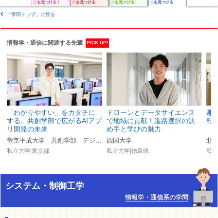
を見つける！
を見つける
を見つける
を見つける
「学問トップ」に戻る
情報学・通信に関連する先輩
PICK UP!
「わかりやすい」をカタチに
ドローンとデータサイエンス
趣
する。共創学部で広がるAIアプ
で地域に貢献！進路選択の決
報
リ開発の未来
め手と学びの魅力
帝京平成大学 共創学部 デジタル共創学科
四国大学
北
私立大学|東京都
私立大学|徳島県
私立
システム・制御工学
情報学・通信系の学問