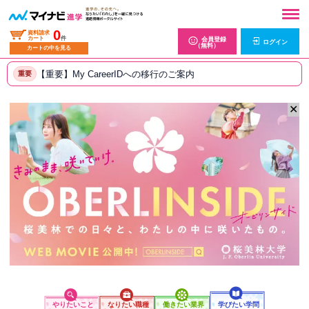
0
資料請求
カート
件
会員登録
ログイン
（無料）
カートの中を見る
【重要】My CareerIDへの移行のご案内
重要
✕
やりたいこと
なりたい職種
働きたい業界
学びたい学問