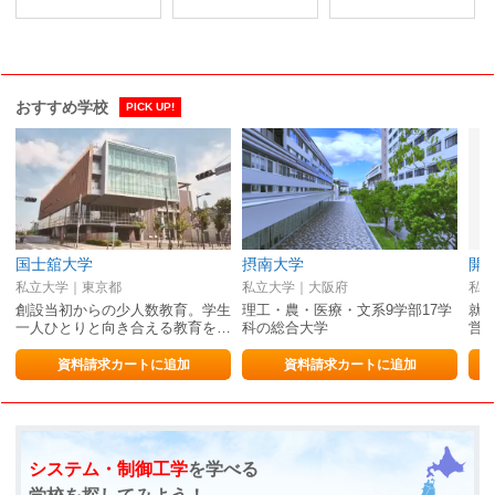
おすすめ学校
PICK UP!
国士舘大学
摂南大学
開
私立大学｜東京都
私立大学｜大阪府
私立
創設当初からの少人数教育。学生
理工・農・医療・文系9学部17学
就
一人ひとりと向き合える教育を…
科の総合大学
営、
資料請求カートに追加
資料請求カートに追加
システム・制御工学
を学べる