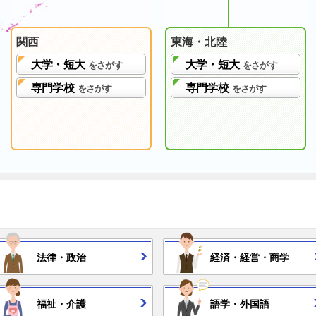
関西
東海・北陸
大学・短大
大学・短大
をさがす
をさがす
専門学校
専門学校
をさがす
をさがす
法律・
政治
経済・
経営・
商学
福祉・
介護
語学・
外国語