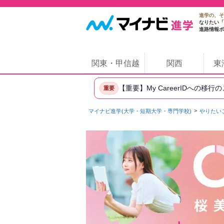
進学の、そ
なりたい「
進路情報ポ
関東・甲信越
関西
東
【重要】My CareerIDへの移行
重要
マイナビ進学(大学・短期大学・専門学校)
やりたい