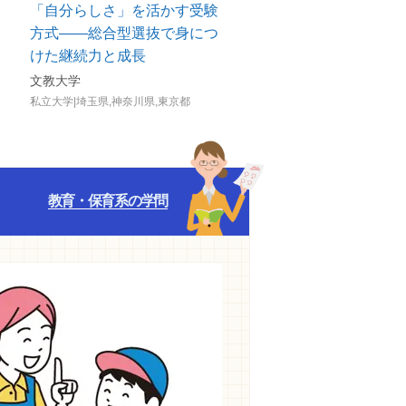
「自分らしさ」を活かす受験
理想の保育者になるべ
方式――総合型選抜で身につ
歩ずつ前進していく
けた継続力と成長
文教大学
淑徳大学
私立大学|埼玉県,神奈川県,東京都
私立大学|千葉県,埼玉県,東京都
教育・保育系の学問