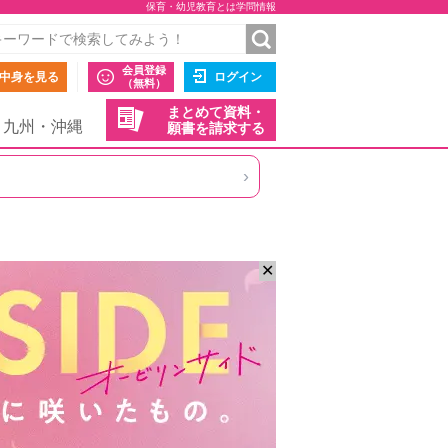
保育・幼児教育とは学問情報
会員登録
中身を見る
ログイン
（無料）
まとめて資料・
九州・沖縄
願書を請求する
›
✕