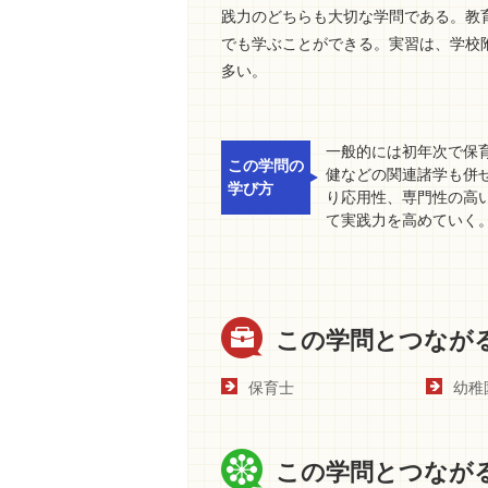
践力のどちらも大切な学問である。教
でも学ぶことができる。実習は、学校
多い。
一般的には初年次で保
この学問の
健などの関連諸学も併
学び方
り応用性、専門性の高
て実践力を高めていく
この学問とつなが
保育士
幼稚
この学問とつなが