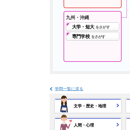
九州・沖縄
大学・短大
をさがす
専門学校
をさがす
学問一覧に戻る
文学・
歴史・
地理
人間・
心理