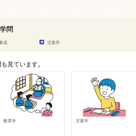
学問
養成
児童学
問も見ています。
教育学
児童学