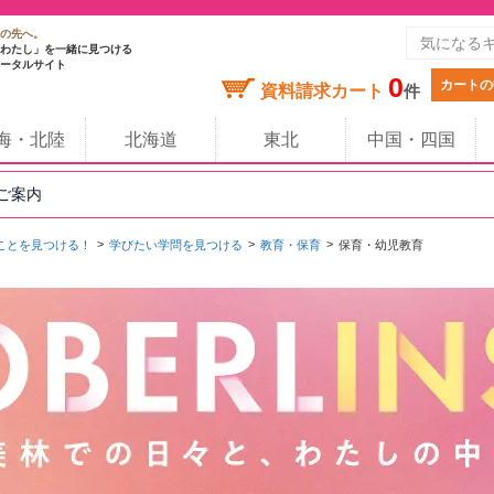
の先へ。
わたし」を一緒に見つける
ータルサイト
0
カートの
資料請求カート
件
海・北陸
北海道
東北
中国・四国
のご案内
ことを見つける！
学びたい学問を見つける
教育・保育
保育・幼児教育