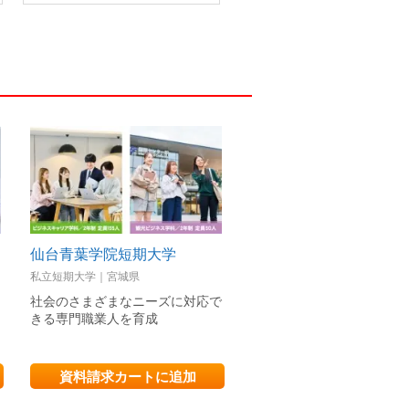
仙台青葉学院短期大学
私立短期大学｜宮城県
専修学校（専門学校）｜愛知県
社会のさまざまなニーズに対応で
医療事務・診療情報管理士
シ
きる専門職業人を育成
品登録販売者・保育士・介
士・WEBデザイナーの就職
資料請求カートに追加
資料請求カートに追