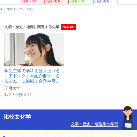
を見つける！
を見つける
を見つける
を見つける
「学問トップ」に戻る
文学・歴史・地理に関連する先輩
PICK UP!
学生主体で学科を盛り上げる
「アドスタ」や紹介冊子「る
るぶん」に挑戦！企業や母…
玉川大学
私立大学|東京都
比較文化学
文学・歴史・地理系の学問