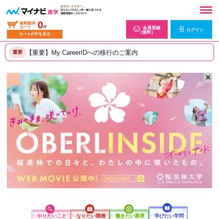
0
資料請求
カート
件
会員登録
ログイン
（無料）
カートの中を見る
【重要】My CareerIDへの移行のご案内
重要
✕
やりたいこと
なりたい職種
働きたい業界
学びたい学問