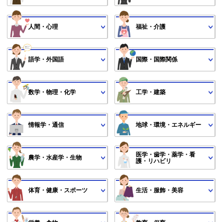
人間・心理
福祉・介護
語学・外国語
国際・国際関係
数学・物理・化学
工学・建築
情報学・通信
地球・環境・エネルギー
医学・歯学・薬学・看
農学・水産学・生物
護・リハビリ
体育・健康・スポーツ
生活・服飾・美容