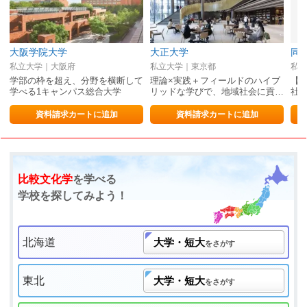
大阪学院大学
大正大学
同
私立大学｜大阪府
私立大学｜東京都
私立
学部の枠を超え、分野を横断して
理論×実践＋フィールドのハイブ
【
学べる1キャンパス総合大学
リッドな学びで、地域社会に貢…
社
資料請求カートに追加
資料請求カートに追加
比較文化学
を学べる
学校を探してみよう！
北海道
大学・短大
をさがす
東北
大学・短大
をさがす