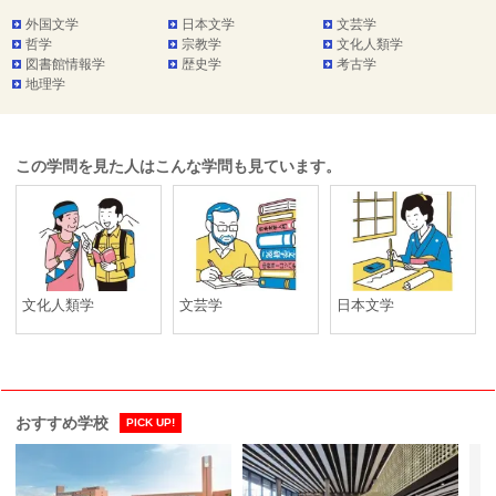
外国文学
日本文学
文芸学
哲学
宗教学
文化人類学
図書館情報学
歴史学
考古学
地理学
この学問を見た人はこんな学問も見ています。
文化人類学
文芸学
日本文学
おすすめ学校
PICK UP!