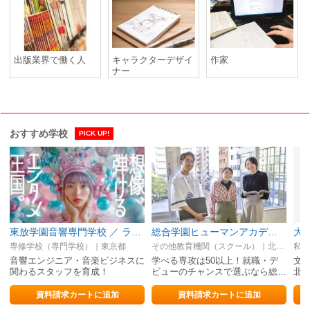
出版業界で働く人
キャラクターデザイ
作家
ナー
おすすめ学校
PICK UP!
東放学園音響専門学校 ／ ライブ・音楽・マネージャー・ファンクラブ
総合学園ヒューマンアカデミー札幌校
大
専修学校（専門学校）｜東京都
その他教育機関（スクール）｜北海道
私立
音響エンジニア・音楽ビジネスに
学べる専攻は50以上！就職・デ
文
関わるスタッフを育成！
ビューのチャンスで選ぶなら総…
北
資料請求カートに追加
資料請求カートに追加