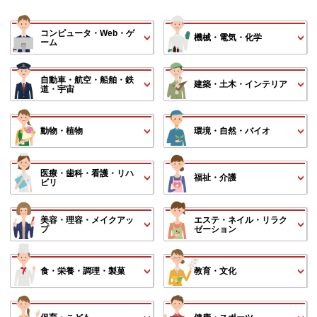
コンピュータ・Web・ゲ
機械・電気・化学
ーム
自動車・航空・船舶・鉄
建築・土木・インテリア
道・宇宙
動物・植物
環境・自然・バイオ
医療・歯科・看護・リハ
福祉・介護
ビリ
美容・理容・メイクアッ
エステ・ネイル・リラク
プ
ゼーション
食・栄養・調理・製菓
教育・文化