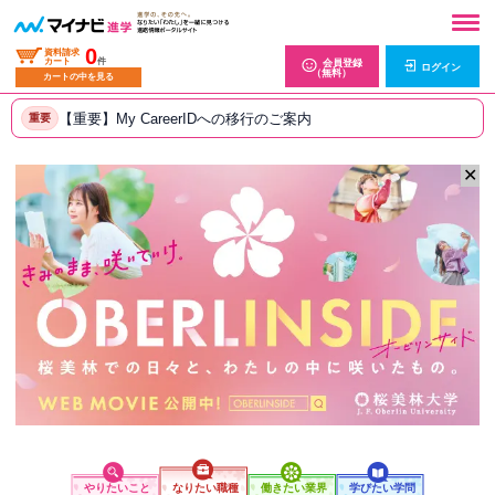
0
資料請求
カート
件
会員登録
ログイン
（無料）
カートの中を見る
【重要】My CareerIDへの移行のご案内
重要
✕
やりたいこと
なりたい職種
働きたい業界
学びたい学問