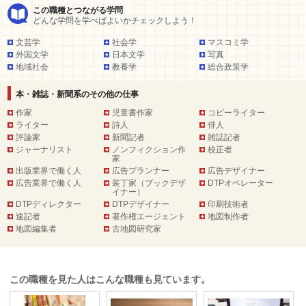
この職種とつながる学問
どんな学問を学べばよいかチェックしよう！
文芸学
社会学
マスコミ学
外国文学
日本文学
写真
地域社会
教養学
総合政策学
本・雑誌・新聞系のその他の仕事
作家
児童書作家
コピーライター
ライター
詩人
俳人
評論家
新聞記者
雑誌記者
ジャーナリスト
ノンフィクション作
校正者
家
出版業界で働く人
広告プランナー
広告デザイナー
広告業界で働く人
装丁家（ブックデザ
DTPオペレーター
イナー）
DTPディレクター
DTPデザイナー
印刷技術者
速記者
著作権エージェント
地図制作者
地図編集者
古地図研究家
この職種を見た人はこんな職種も見ています。