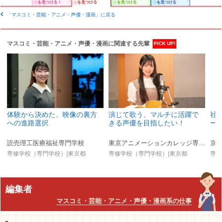
を見つける！
を見つける
を見つける
を見つける
「マスコミ・芸能・アニメ・声優・漫画」に戻る
マスコミ・芸能・アニメ・声優・漫画に関連する先輩
PICK UP!
体験から決めた、映像の裏方
演じて歌う、マルチに活躍で
社
への進路選択
きる声優を目指したい！
ー
読売理工医療福祉専門学校
東京アニメーションカレッジ専門学校
京
専修学校（専門学校）|東京都
専修学校（専門学校）|東京都
専修
編集者
マスコミ・芸能・アニメ・声優・漫画系の仕事