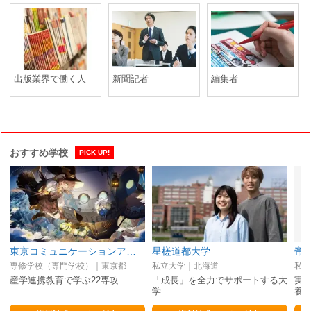
出版業界で働く人
新聞記者
編集者
おすすめ学校
PICK UP!
東京コミュニケーションアート専門学校（マンガ・イラスト・アニメ・ゲーム・3DCG・グラフィック・VTuber・AI／IT）
星槎道都大学
帝
専修学校（専門学校）｜東京都
私立大学｜北海道
私立
産学連携教育で学ぶ22専攻
「成長」を全力でサポートする大
実
学
養