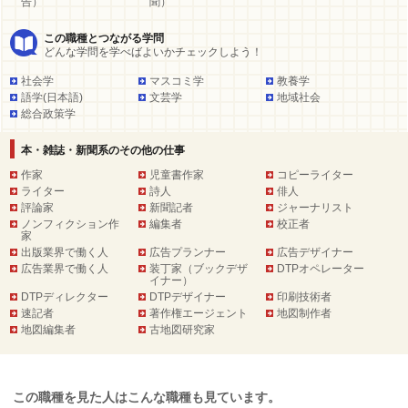
告）
聞）
この職種とつながる学問
どんな学問を学べばよいかチェックしよう！
社会学
マスコミ学
教養学
語学(日本語)
文芸学
地域社会
総合政策学
本・雑誌・新聞系のその他の仕事
作家
児童書作家
コピーライター
ライター
詩人
俳人
評論家
新聞記者
ジャーナリスト
ノンフィクション作
編集者
校正者
家
出版業界で働く人
広告プランナー
広告デザイナー
広告業界で働く人
装丁家（ブックデザ
DTPオペレーター
イナー）
DTPディレクター
DTPデザイナー
印刷技術者
速記者
著作権エージェント
地図制作者
地図編集者
古地図研究家
この職種を見た人はこんな職種も見ています。