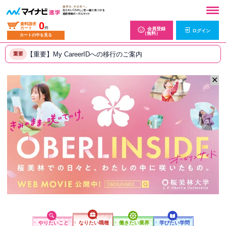
0
資料請求
カート
件
会員登録
ログイン
（無料）
カートの中を見る
【重要】My CareerIDへの移行のご案内
重要
✕
やりたいこと
なりたい職種
働きたい業界
学びたい学問