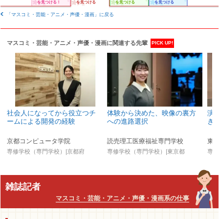
を見つける！
を見つける
を見つける
を見つける
「マスコミ・芸能・アニメ・声優・漫画」に戻る
マスコミ・芸能・アニメ・声優・漫画に関連する先輩
PICK UP!
社会人になってから役立つチ
体験から決めた、映像の裏方
演
ームによる開発の経験
への進路選択
き
京都コンピュータ学院
読売理工医療福祉専門学校
専修学校（専門学校）|京都府
専修学校（専門学校）|東京都
専修
雑誌記者
マスコミ・芸能・アニメ・声優・漫画系の仕事