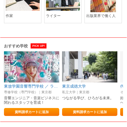
作家
ライター
出版業界で働く人
おすすめ学校
PICK UP!
東放学園音響専門学校 ／ ライブ・音楽・マネージャー・ファンクラブ
東京成徳大学
専修学校（専門学校）｜東京都
私立大学｜東京都
音響エンジニア・音楽ビジネスに
つながる学び、ひろがる未来。
好
関わるスタッフを育成！
へ
資料請求カートに追加
資料請求カートに追加