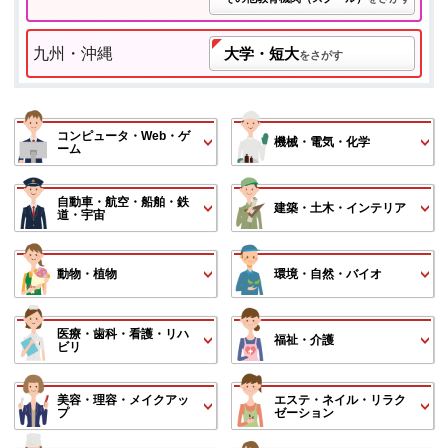
九州・沖縄
大学・短大
をさがす
コンピュータ・Web・ゲ
機械・電気・化学
ーム
自動車・航空・船舶・鉄
建築・土木・インテリア
道・宇宙
動物・植物
環境・自然・バイオ
医療・歯科・看護・リハ
福祉・介護
ビリ
美容・理容・メイクアッ
エステ・ネイル・リラク
プ
ゼーション