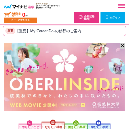
0
資料請求
カート
件
会員登録
ログイン
（無料）
カートの中を見る
【重要】My CareerIDへの移行のご案内
重要
✕
やりたいこと
なりたい職種
働きたい業界
学びたい学問