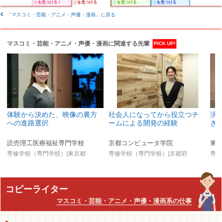
を見つける！
を見つける
を見つける
を見つける
「マスコミ・芸能・アニメ・声優・漫画」に戻る
マスコミ・芸能・アニメ・声優・漫画に関連する先輩
PICK UP!
体験から決めた、映像の裏方
社会人になってから役立つチ
演
への進路選択
ームによる開発の経験
き
読売理工医療福祉専門学校
京都コンピュータ学院
専修学校（専門学校）|東京都
専修学校（専門学校）|京都府
専修
コピーライター
マスコミ・芸能・アニメ・声優・漫画系の仕事