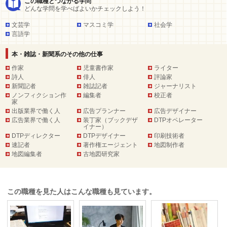
この職種とつながる学問
どんな学問を学べばよいかチェックしよう！
文芸学
マスコミ学
社会学
言語学
本・雑誌・新聞系のその他の仕事
作家
児童書作家
ライター
詩人
俳人
評論家
新聞記者
雑誌記者
ジャーナリスト
ノンフィクション作
編集者
校正者
家
出版業界で働く人
広告プランナー
広告デザイナー
広告業界で働く人
装丁家（ブックデザ
DTPオペレーター
イナー）
DTPディレクター
DTPデザイナー
印刷技術者
速記者
著作権エージェント
地図制作者
地図編集者
古地図研究家
この職種を見た人はこんな職種も見ています。