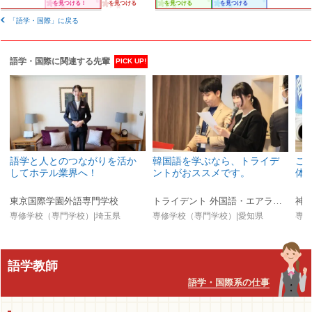
を見つける！
を見つける
を見つける
を見つける
「語学・国際」に戻る
語学・国際に関連する先輩
PICK UP!
語学と人とのつながりを活か
韓国語を学ぶなら、トライデ
こ
してホテル業界へ！
ントがおススメです。
体
東京国際学園外語専門学校
トライデント 外国語・エアライン・ホテル専門学校
神
専修学校（専門学校）|埼玉県
専修学校（専門学校）|愛知県
専修
語学教師
語学・国際系の仕事