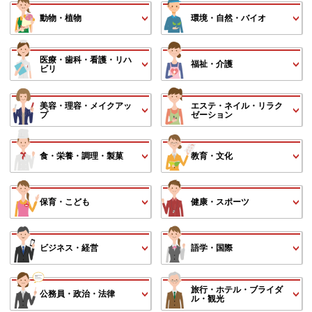
動物・植物
環境・自然・バイオ
医療・歯科・看護・リハ
福祉・介護
ビリ
美容・理容・メイクアッ
エステ・ネイル・リラク
プ
ゼーション
食・栄養・調理・製菓
教育・文化
保育・こども
健康・スポーツ
ビジネス・経営
語学・国際
旅行・ホテル・ブライダ
公務員・政治・法律
ル・観光