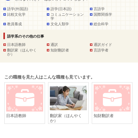
語学(外国語)
語学(日本語)
言語学
比較文化学
コミュニケーション
国際関係学
学
教員養成
文化人類学
総合科学
語学系のその他の仕事
日本語教師
通訳
通訳ガイド
翻訳家（ほんやく
知財翻訳者
言語学者
か）
この職種を見た人はこんな職種も見ています。
日本語教師
翻訳家（ほんやく
知財翻訳者
か）