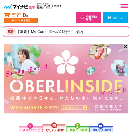
0
資料請求
カート
件
会員登録
ログイン
（無料）
カートの中を見る
【重要】My CareerIDへの移行のご案内
重要
✕
やりたいこと
なりたい職種
働きたい業界
学びたい学問