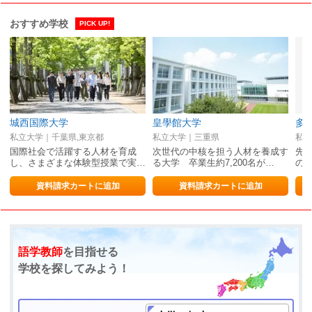
おすすめ学校
PICK UP!
城西国際大学
皇學館大学
多
私立大学｜千葉県,東京都
私立大学｜三重県
私立
国際社会で活躍する人材を育成
次世代の中核を担う人材を養成す
先
し、さまざまな体験型授業で実…
る大学 卒業生約7,200名が…
の
資料請求カートに追加
資料請求カートに追加
語学教師
を目指せる
学校を探してみよう！