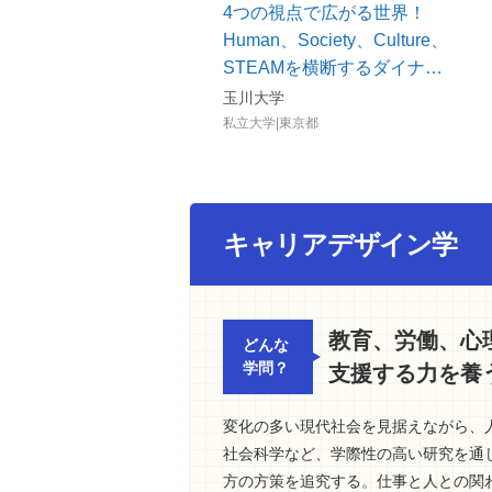
4つの視点で広がる世界！
Human、Society、Culture、
STEAMを横断するダイナ…
玉川大学
私立大学|東京都
キャリアデザイン学
教育、労働、心
どんな
学問？
支援する力を養
変化の多い現代社会を見据えながら、
社会科学など、学際性の高い研究を通
方の方策を追究する。仕事と人との関