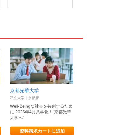
京都光華大学
愛知東邦大学
私立大学｜京都府
私立大学｜愛知県
文
Well-Beingな社会を共創するため
2025年 経営学部 新学科ス
て
に 2026年4月共学化！"京都光華
ト！2026年人間健康学部 
大学へ"
ス誕生！
資料請求カートに追加
資料請求カートに追