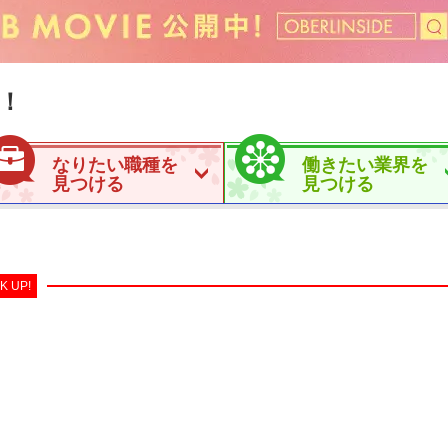
！
なりたい職種を
働きたい業界を
見つける
見つける
K UP!