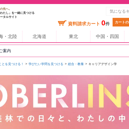
の先へ。
わたし」を一緒に見つける
ータルサイト
0
カートの
資料請求カート
件
海・北陸
北海道
東北
中国・四国
のご案内
ことを見つける！
学びたい学問を見つける
総合・教養
キャリアデザイン学