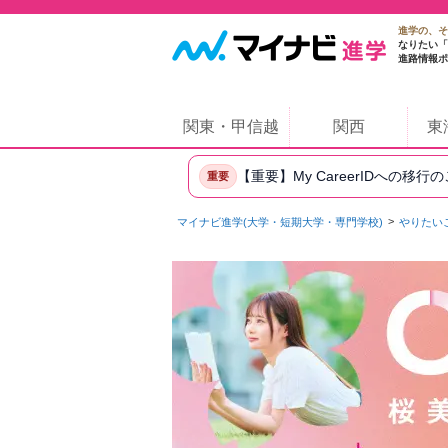
進学の、そ
なりたい「
進路情報ポ
関東・甲信越
関西
東
【重要】My CareerIDへの移行
重要
マイナビ進学(大学・短期大学・専門学校)
やりたい