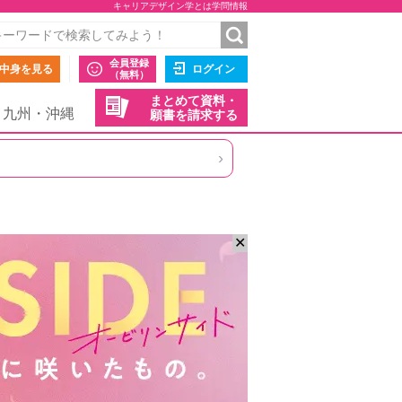
キャリアデザイン学とは学問情報
会員登録
中身を見る
ログイン
（無料）
まとめて資料・
九州・沖縄
願書を請求する
›
✕