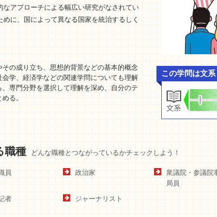
的なアプローチによる幅広い研究がなされてい
ために、国によって異なる国家を統治するしく
やその成り立ち、思想的背景などの基本的概念
この学問は文系
社会学、経済学などの関連学問についても理解
ら、専門分野を選択して理解を深め、自分のテ
とめる。
る職種
どんな職種とつながっているかチェックしよう！
職員
政治家
衆議院・参議院
局員
記者
ジャーナリスト