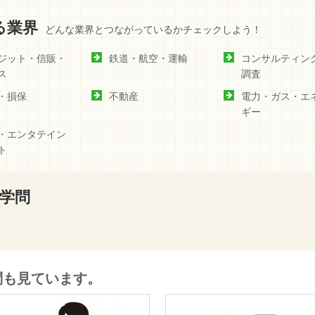
る業界
どんな業界とつながっているかチェックしよう！
ジット・信販・
鉄道・航空・運輸
コンサルティン
ス
調査
・損保
不動産
電力・ガス・エ
ギー
・エンタテイン
ト
学問
問も見ています。