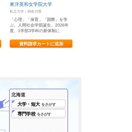
東洋英和女学院大学
流通科学大学
私立大学｜神奈川県
私立大学｜兵庫県
「心理」「保育」「国際」を学
流科大で見つけ、育て、そ
ぶ。人間社会学部誕生。2026年
かせよう！ なりたい自分
度、1学部3学科の新体制に
の種」！
資料請求カートに追加
資料請求カートに追
北海道
大学・短大
をさがす
専門学校
をさがす