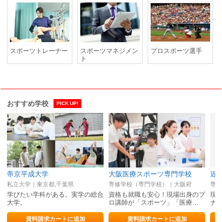
スポーツトレーナー
スポーツマネジメン
プロスポーツ選手
ト
おすすめ学校
PICK UP!
帝京平成大学
大阪医療スポーツ専門学校
近
私立大学｜東京都,千葉県
専修学校（専門学校）｜大阪府
専修
学びたい学科がある。実学の総合
資格も就職も安心！現場出身のプ
現
大学。
ロ講師が「スポーツ」「医療…
ナ
資料請求カートに追加
資料請求カートに追加