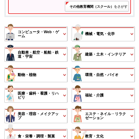
その他教育機関（スクール）
をさがす
コンピュータ・Web・ゲ
機械・電気・化学
ーム
自動車・航空・船舶・鉄
建築・土木・インテリア
道・宇宙
動物・植物
環境・自然・バイオ
医療・歯科・看護・リハ
福祉・介護
ビリ
美容・理容・メイクアッ
エステ・ネイル・リラク
プ
ゼーション
食・栄養・調理・製菓
教育・文化