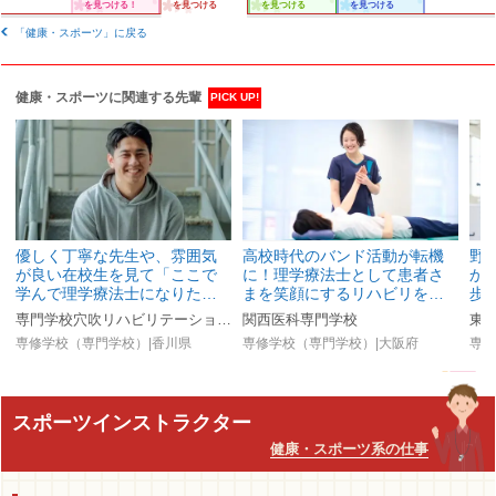
を見つける！
を見つける
を見つける
を見つける
「健康・スポーツ」に戻る
健康・スポーツに関連する先輩
PICK UP!
優しく丁寧な先生や、雰囲気
高校時代のバンド活動が転機
野
が良い在校生を見て「ここで
に！理学療法士として患者さ
か
学んで理学療法士になりた…
まを笑顔にするリハビリを…
歩
専門学校穴吹リハビリテーションカレッジ
関西医科専門学校
東
専修学校（専門学校）|香川県
専修学校（専門学校）|大阪府
専修
スポーツインストラクター
健康・スポーツ系の仕事