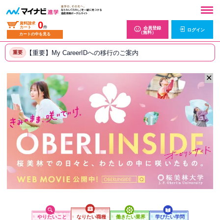
0
資料請求
カート
件
会員登録
ログイン
（無料）
カートの中を見る
【重要】My CareerIDへの移行のご案内
重要
✕
やりたいこと
なりたい職種
働きたい業界
学びたい学問