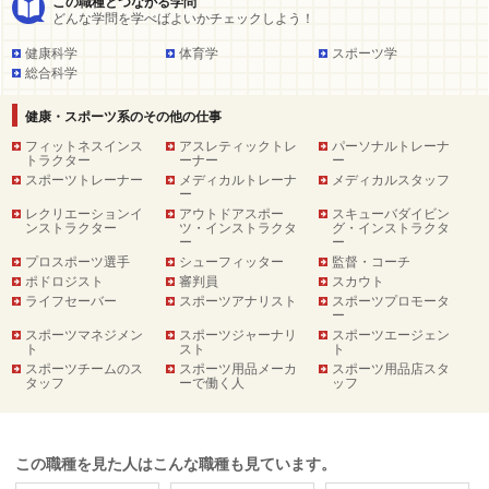
この職種とつながる学問
どんな学問を学べばよいかチェックしよう！
健康科学
体育学
スポーツ学
総合科学
健康・スポーツ系のその他の仕事
フィットネスインス
アスレティックトレ
パーソナルトレーナ
トラクター
ーナー
ー
スポーツトレーナー
メディカルトレーナ
メディカルスタッフ
ー
レクリエーションイ
アウトドアスポー
スキューバダイビン
ンストラクター
ツ・インストラクタ
グ・インストラクタ
ー
ー
プロスポーツ選手
シューフィッター
監督・コーチ
ポドロジスト
審判員
スカウト
ライフセーバー
スポーツアナリスト
スポーツプロモータ
ー
スポーツマネジメン
スポーツジャーナリ
スポーツエージェン
ト
スト
ト
スポーツチームのス
スポーツ用品メーカ
スポーツ用品店スタ
タッフ
ーで働く人
ッフ
この職種を見た人はこんな職種も見ています。