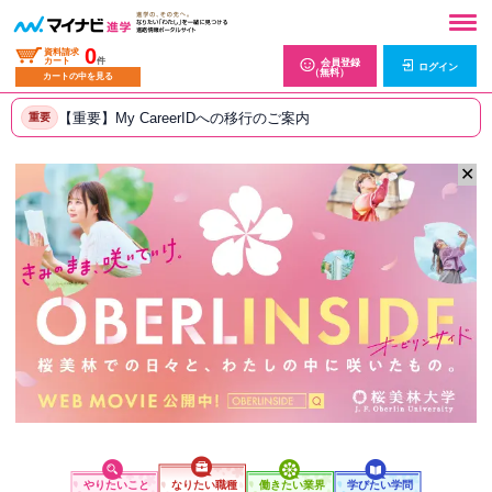
0
資料請求
カート
件
会員登録
ログイン
（無料）
カートの中を見る
【重要】My CareerIDへの移行のご案内
重要
✕
やりたいこと
なりたい職種
働きたい業界
学びたい学問