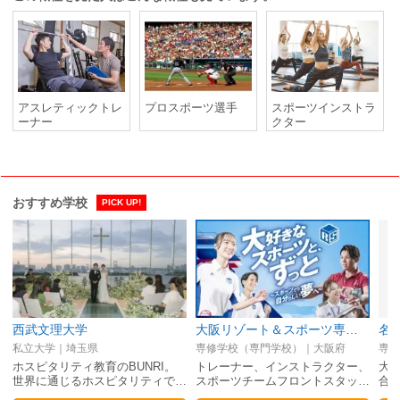
アスレティックトレ
プロスポーツ選手
スポーツインストラ
ーナー
クター
おすすめ学校
PICK UP!
西武文理大学
大阪リゾート＆スポーツ専門学校
名
私立大学｜埼玉県
専修学校（専門学校）｜大阪府
専修
ホスピタリティ教育のBUNRI。
トレーナー、インストラクター、
大
世界に通じるホスピタリティで…
スポーツチームフロントスタッ…
合