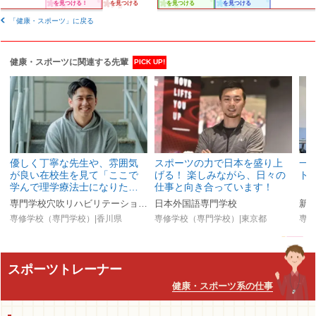
を見つける！
を見つける
を見つける
を見つける
「健康・スポーツ」に戻る
健康・スポーツに関連する先輩
PICK UP!
優しく丁寧な先生や、雰囲気
スポーツの力で日本を盛り上
一
が良い在校生を見て「ここで
げる！ 楽しみながら、日々の
ト
学んで理学療法士になりた…
仕事と向き合っています！
専門学校穴吹リハビリテーションカレッジ
日本外国語専門学校
新
専修学校（専門学校）|香川県
専修学校（専門学校）|東京都
専修
スポーツトレーナー
健康・スポーツ系の仕事