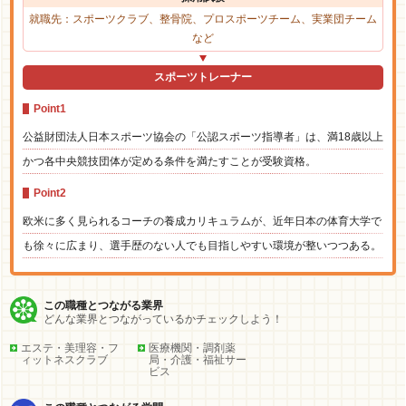
就職先：スポーツクラブ、整骨院、プロスポーツチーム、実業団チーム
など
スポーツトレーナー
Point1
公益財団法人日本スポーツ協会の「公認スポーツ指導者」は、満18歳以上
かつ各中央競技団体が定める条件を満たすことが受験資格。
Point2
欧米に多く見られるコーチの養成カリキュラムが、近年日本の体育大学で
も徐々に広まり、選手歴のない人でも目指しやすい環境が整いつつある。
この職種とつながる業界
どんな業界とつながっているかチェックしよう！
エステ・美理容・フ
医療機関・調剤薬
ィットネスクラブ
局・介護・福祉サー
ビス