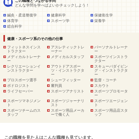
この職種とつながる学問
どんな学問を学べばよいかチェックしよう！
鍼灸・柔道整復学
健康科学
保健衛生学
体育学
スポーツ学
栄養学
総合科学
健康・スポーツ系のその他の仕事
フィットネスインス
アスレティックトレ
パーソナルトレーナ
トラクター
ーナー
ー
メディカルトレーナ
メディカルスタッフ
スポーツインストラ
ー
クター
レクリエーションイ
アウトドアスポー
スキューバダイビン
ンストラクター
ツ・インストラクタ
グ・インストラクタ
ー
ー
プロスポーツ選手
シューフィッター
監督・コーチ
ポドロジスト
審判員
スカウト
ライフセーバー
スポーツアナリスト
スポーツプロモータ
ー
スポーツマネジメン
スポーツジャーナリ
スポーツエージェン
ト
スト
ト
スポーツチームのス
スポーツ用品メーカ
スポーツ用品店スタ
タッフ
ーで働く人
ッフ
この職種を見た人はこんな職種も見ています。