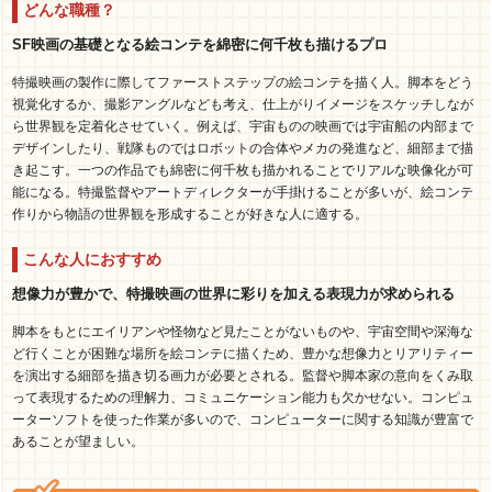
どんな職種？
SF映画の基礎となる絵コンテを綿密に何千枚も描けるプロ
特撮映画の製作に際してファーストステップの絵コンテを描く人。脚本をどう
視覚化するか、撮影アングルなども考え、仕上がりイメージをスケッチしなが
ら世界観を定着化させていく。例えば、宇宙ものの映画では宇宙船の内部まで
デザインしたり、戦隊ものではロボットの合体やメカの発進など、細部まで描
き起こす。一つの作品でも綿密に何千枚も描かれることでリアルな映像化が可
能になる。特撮監督やアートディレクターが手掛けることが多いが、絵コンテ
作りから物語の世界観を形成することが好きな人に適する。
こんな人におすすめ
想像力が豊かで、特撮映画の世界に彩りを加える表現力が求められる
脚本をもとにエイリアンや怪物など見たことがないものや、宇宙空間や深海な
ど行くことが困難な場所を絵コンテに描くため、豊かな想像力とリアリティー
を演出する細部を描き切る画力が必要とされる。監督や脚本家の意向をくみ取
って表現するための理解力、コミュニケーション能力も欠かせない。コンピュ
ーターソフトを使った作業が多いので、コンピューターに関する知識が豊富で
あることが望ましい。