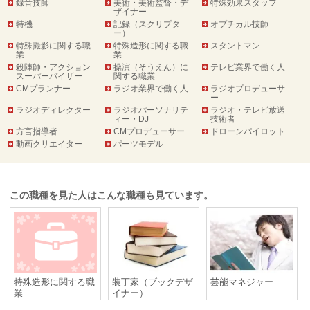
録音技師
美術・美術監督・デ
特殊効果スタッフ
ザイナー
特機
記録（スクリプタ
オプチカル技師
ー）
特殊撮影に関する職
特殊造形に関する職
スタントマン
業
業
殺陣師・アクション
操演（そうえん）に
テレビ業界で働く人
スーパーバイザー
関する職業
CMプランナー
ラジオ業界で働く人
ラジオプロデューサ
ー
ラジオディレクター
ラジオパーソナリテ
ラジオ・テレビ放送
ィー・DJ
技術者
方言指導者
CMプロデューサー
ドローンパイロット
動画クリエイター
パーツモデル
この職種を見た人はこんな職種も見ています。
特殊造形に関する職
装丁家（ブックデザ
芸能マネジャー
業
イナー）