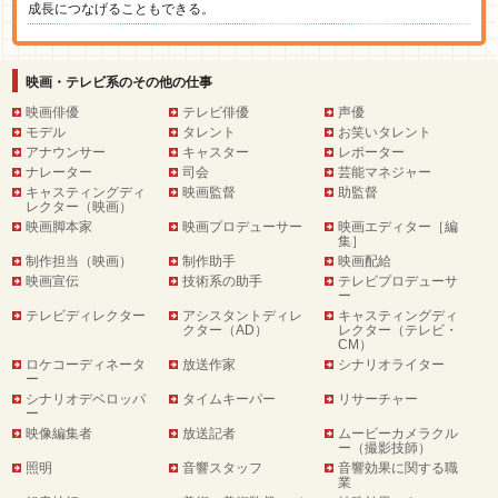
成長につなげることもできる。
映画・テレビ系のその他の仕事
映画俳優
テレビ俳優
声優
モデル
タレント
お笑いタレント
アナウンサー
キャスター
レポーター
ナレーター
司会
芸能マネジャー
キャスティングディ
映画監督
助監督
レクター（映画）
映画脚本家
映画プロデューサー
映画エディター［編
集］
制作担当（映画）
制作助手
映画配給
映画宣伝
技術系の助手
テレビプロデューサ
ー
テレビディレクター
アシスタントディレ
キャスティングディ
クター（AD）
レクター（テレビ・
CM）
ロケコーディネータ
放送作家
シナリオライター
ー
シナリオデベロッパ
タイムキーパー
リサーチャー
ー
映像編集者
放送記者
ムービーカメラクル
ー（撮影技師）
照明
音響スタッフ
音響効果に関する職
業