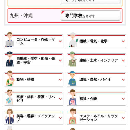
九州・沖縄
専門学校
をさがす
コンピュータ・Web・ゲ
機械・電気・化学
ーム
自動車・航空・船舶・鉄
建築・土木・インテリア
道・宇宙
動物・植物
環境・自然・バイオ
医療・歯科・看護・リハ
福祉・介護
ビリ
美容・理容・メイクアッ
エステ・ネイル・リラク
プ
ゼーション