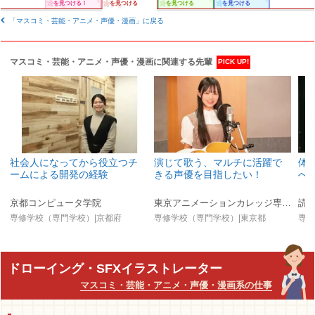
を見つける！
を見つける
を見つける
を見つける
「マスコミ・芸能・アニメ・声優・漫画」に戻る
マスコミ・芸能・アニメ・声優・漫画に関連する先輩
PICK UP!
社会人になってから役立つチ
演じて歌う、マルチに活躍で
体
ームによる開発の経験
きる声優を目指したい！
へ
京都コンピュータ学院
東京アニメーションカレッジ専門学校
読
専修学校（専門学校）|京都府
専修学校（専門学校）|東京都
専修
ドローイング・SFXイラストレーター
マスコミ・芸能・アニメ・声優・漫画系の仕事