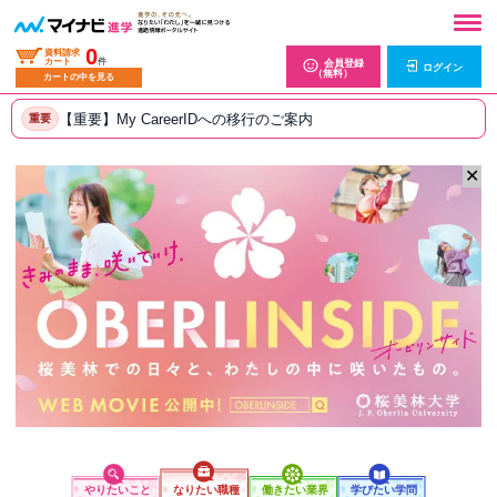
0
資料請求
カート
件
会員登録
ログイン
（無料）
カートの中を見る
【重要】My CareerIDへの移行のご案内
重要
✕
やりたいこと
なりたい職種
働きたい業界
学びたい学問