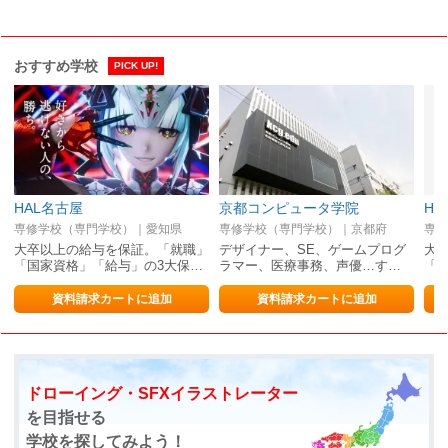
おすすめ学校
PICK UP!
HAL名古屋
京都コンピュータ学院
HA
専修学校（専門学校）｜愛知県
専修学校（専門学校）｜京都府
専修
大卒以上の給与を保証。「就職」
デザイナー、SE、ゲームプログ
大
「国家資格」「給与」の3大保…
ラマー、医療事務、声優…す…
「
資料請求カートに追加
資料請求カートに追加
ドローイング・SFXイラストレーター
を目指せる
学校を探してみよう！