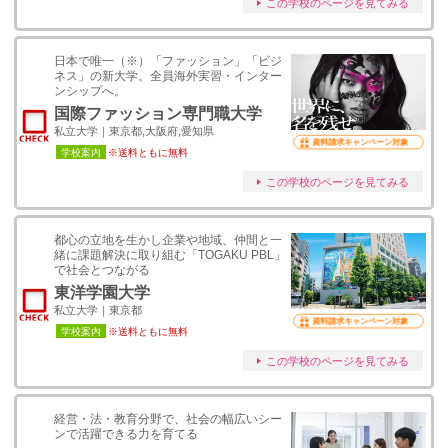
この学校のページを見てみる
日本で唯一（※）「ファッション」「ビジ
ネス」の新大学。全員海外実習・インター
ンシップへ。
国際ファッション専門職大学
私立大学｜東京都,大阪府,愛知県
資料請求キャンペーン対象
学校案内
※送料ともに無料
この学校のページを見てみる
都心の立地を生かし企業や地域、仲間と一
緒に課題解決に取り組む「TOGAKU PBL」
で社会とつながる
東洋学園大学
私立大学｜東京都
資料請求キャンペーン対象
学校案内
※送料ともに無料
この学校のページを見てみる
経営・法・教育分野で、社会の幅広いシー
ンで活躍できる力を育てる