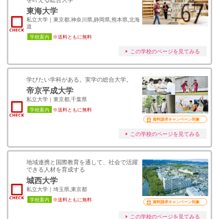
を叶える総合大学
東海大学
私立大学｜東京都,神奈川県,静岡県,熊本県,北海
道
学校案内
※送料ともに無料
この学校のページを見てみる
学びたい学科がある。実学の総合大学。
帝京平成大学
私立大学｜東京都,千葉県
学校案内
※送料ともに無料
資料請求キャンペーン対象
この学校のページを見てみる
地域連携と国際教育を通して、社会で活躍
できる人材を育成する
城西大学
私立大学｜埼玉県,東京都
学校案内
※送料ともに無料
資料請求キャンペーン対象
この学校のページを見てみる