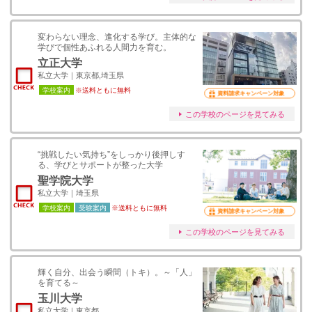
変わらない理念、進化する学び。主体的な
学びで個性あふれる人間力を育む。
立正大学
私立大学｜東京都,埼玉県
学校案内
※送料ともに無料
資料請求キャンペーン対象
この学校のページを見てみる
“挑戦したい気持ち”をしっかり後押しす
る、学びとサポートが整った大学
聖学院大学
私立大学｜埼玉県
学校案内
受験案内
※送料ともに無料
資料請求キャンペーン対象
この学校のページを見てみる
輝く自分、出会う瞬間（トキ）。～「人」
を育てる～
玉川大学
私立大学｜東京都