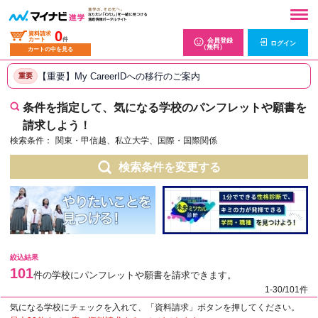
0
資料請求
カート
件
会員登録
ログイン
（無料）
カートの中を見る
【重要】My CareerIDへの移行のご案内
重要
条件を指定して、気になる学校のパンフレットや願書を
請求しよう！
検索条件：
関東・甲信越、私立大学、国際・国際関係
検索条件を変更する
絞込結果
101
件の学校にパンフレットや願書を請求できます。
1-30/101件
気になる学校にチェックを入れて、「資料請求」ボタンを押してください。