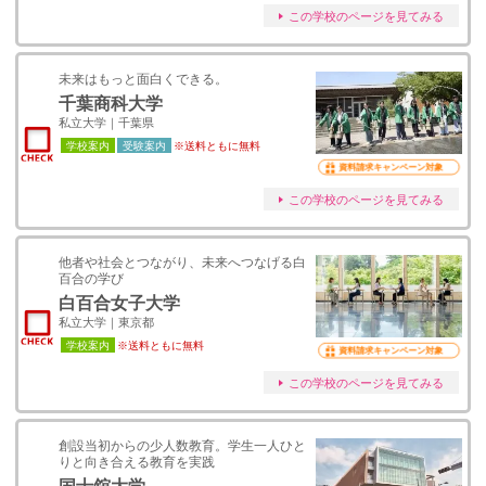
この学校のページを見てみる
未来はもっと面白くできる。
千葉商科大学
私立大学｜千葉県
学校案内
受験案内
※送料ともに無料
資料請求キャンペーン対象
この学校のページを見てみる
他者や社会とつながり、未来へつなげる白
百合の学び
白百合女子大学
私立大学｜東京都
学校案内
※送料ともに無料
資料請求キャンペーン対象
この学校のページを見てみる
創設当初からの少人数教育。学生一人ひと
りと向き合える教育を実践