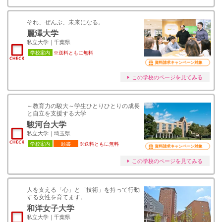
それ、ぜんぶ、未来になる。
麗澤大学
私立大学｜千葉県
学校案内
※送料ともに無料
資料請求キャンペーン対象
この学校のページを見てみる
～教育力の駿大～学生ひとりひとりの成長
と自立を支援する大学
駿河台大学
私立大学｜埼玉県
学校案内
願書
※送料ともに無料
資料請求キャンペーン対象
この学校のページを見てみる
人を支える「心」と「技術」を持って行動
する女性を育てます。
和洋女子大学
私立大学｜千葉県