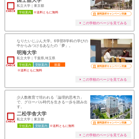
国士舘大学
私立大学｜東京都
学校案内
※送料ともに無料
資料請求キャンペーン対象
この学校のページを見てみる
なりたいじぶん大学。6学部8学科の学びの
中からみつけるあなたの「夢」。
明海大学
私立大学｜千葉県,埼玉県
学校案内
受験案内
願書
資料請求キャンペーン対象
※送料ともに無料
この学校のページを見てみる
少人数教育で培われる「論理的思考力」
で、グローバル時代を生きる一歩を踏み出
す。
二松学舎大学
私立大学｜東京都
資料請求キャンペーン対象
学校案内
受験案内
※送料ともに無料
この学校のページを見てみる