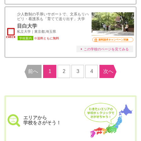
少人数制の手厚いサポートで、文系もリハ
ビリ・看護系も「育てて送り出す」大学
目白大学
私立大学｜東京都,埼玉県
学校案内
※送料ともに無料
資料請求キャンペーン対象
この学校のページを見てみる
前へ
1
2
3
4
次へ
エリアから
学校をさがそう！