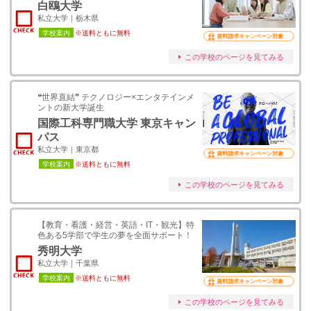
白鴎大学
私立大学｜栃木県
学校案内
※送料ともに無料
資料請求キャンペーン対象
この学校のページを見てみる
❝世界直結❞ テクノロジー×エンタテインメ
ントの新大学誕生
国際工科専門職大学 東京キャン
パス
私立大学｜東京都
資料請求キャンペーン対象
学校案内
※送料ともに無料
この学校のページを見てみる
【教育・看護・経営・英語・IT・観光】特
色ある5学部で学生の夢を全面サポート！
秀明大学
私立大学｜千葉県
学校案内
※送料ともに無料
資料請求キャンペーン対象
この学校のページを見てみる