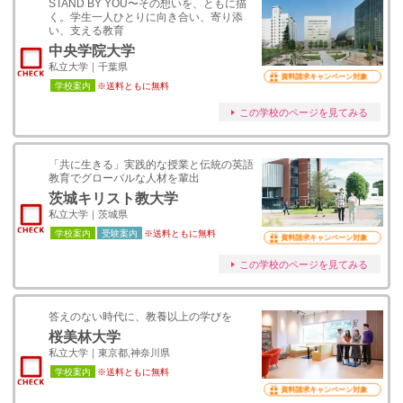
STAND BY YOU〜その想いを、ともに描
く。学生一人ひとりに向き合い、寄り添
い、支える教育
中央学院大学
私立大学｜千葉県
資料請求キャンペーン対象
学校案内
※送料ともに無料
この学校のページを見てみる
「共に生きる」実践的な授業と伝統の英語
教育でグローバルな人材を輩出
茨城キリスト教大学
私立大学｜茨城県
学校案内
受験案内
※送料ともに無料
資料請求キャンペーン対象
この学校のページを見てみる
答えのない時代に、教養以上の学びを
桜美林大学
私立大学｜東京都,神奈川県
学校案内
※送料ともに無料
資料請求キャンペーン対象