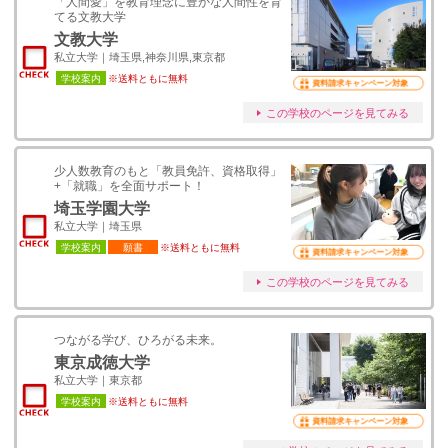
「人間愛」を教育理念に豊かな人間性を育
てる文教大学
文教大学
私立大学｜埼玉県,神奈川県,東京都
学校案内
※送料ともに無料
資料請求キャンペーン対象
この学校のページを見てみる
少人数教育のもと「教員免許、資格取得」
+「就職」を全面サポート！
埼玉学園大学
私立大学｜埼玉県
学校案内
願書
※送料ともに無料
資料請求キャンペーン対象
この学校のページを見てみる
つながる学び、ひろがる未来。
東京成徳大学
私立大学｜東京都
学校案内
※送料ともに無料
資料請求キャンペーン対象