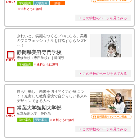
資料請求キャンペーン対象
学校案内
受験案内
願書
※送料ともに無料
この学校のページを見てみる
きれいと、笑顔をつくるプロになる。美容
のプロフェッショナルを目指すならシズビ
へ！
静岡県美容専門学校
専修学校（専門学校）｜静岡県
学校案内
※送料ともに無料
この学校のページを見てみる
自ら行動し、未来を切り開く力が身につ
く！充実した教育環境で自分らしい将来を
デザインできる人へ
常葉大学短期大学部
私立短期大学｜静岡県
資料請求キャンペーン対象
学校案内
受験案内
※送料ともに無料
この学校のページを見てみる