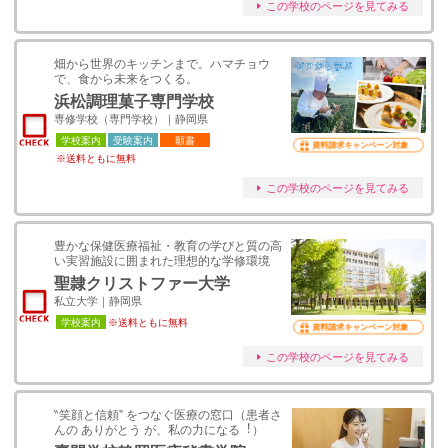
この学校のページを見てみる
畑から世界のキッチンまで。ハマチョウ
で、食から未来をつくる。
浜松調理菓子専門学校
専修学校（専門学校）｜静岡県
学校案内
受験案内
願書
資料請求キャンペーン対象
※送料ともに無料
この学校のページを見てみる
豊かな保健医療福祉・教育の学びと質の高
い実習施設に囲まれた理想的な学修環境
聖隷クリストファー大学
私立大学｜静岡県
学校案内
※送料ともに無料
資料請求キャンペーン対象
この学校のページを見てみる
‶笑顔と信頼” をつなぐ医療の窓口（患者さ
んの ありがとう が、私の力になる︕）