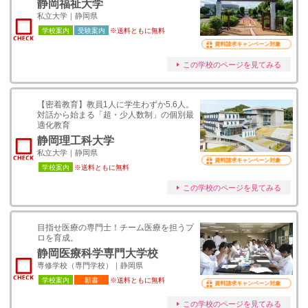
静岡福祉大学
私立大学｜静岡県
学校案内
受験案内
※送料ともに無料
資料請求キャンペーン対象
この学校のページを見てみる
【密着教育】教員1人に学生わずか5.6人。
対話から始まる「超・少人数制」の個別最
適化教育
静岡理工科大学
私立大学｜静岡県
資料請求キャンペーン対象
学校案内
※送料ともに無料
この学校のページを見てみる
目指せ医療の専門士！チーム医療を担うプ
ロを育成。
静岡医療科学専門大学校
専修学校（専門学校）｜静岡県
学校案内
願書
※送料ともに無料
資料請求キャンペーン対象
この学校のページを見てみる