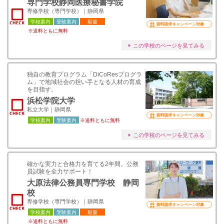
専門学校静岡医療秘書学院
専修学校（専門学校）｜静岡県
学校案内
受験案内
願書
資料請求キャンペーン対象
※送料ともに無料
この学校のページを見てみる
独自の教育プログラム「DiCoResプログラ
ム」で地域社会の担い手となる人材の育成
を目指す。
浜松学院大学
私立大学｜静岡県
資料請求キャンペーン対象
学校案内
受験案内
※送料ともに無料
この学校のページを見てみる
確かな実力と合格力を育てる2年間。公務
員試験を全力サポート！
大原法律公務員専門学校 静岡
校
専修学校（専門学校）｜静岡県
資料請求キャンペーン対象
学校案内
受験案内
願書
※送料ともに無料