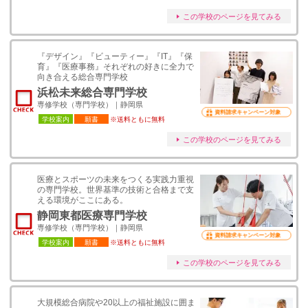
この学校のページを見てみる
『デザイン』『ビューティー』『IT』『保
育』『医療事務』それぞれの好きに全力で
向き合える総合専門学校
浜松未来総合専門学校
専修学校（専門学校）｜静岡県
資料請求キャンペーン対象
学校案内
願書
※送料ともに無料
この学校のページを見てみる
医療とスポーツの未来をつくる実践力重視
の専門学校。世界基準の技術と合格まで支
える環境がここにある。
静岡東都医療専門学校
専修学校（専門学校）｜静岡県
資料請求キャンペーン対象
学校案内
願書
※送料ともに無料
この学校のページを見てみる
大規模総合病院や20以上の福祉施設に囲ま