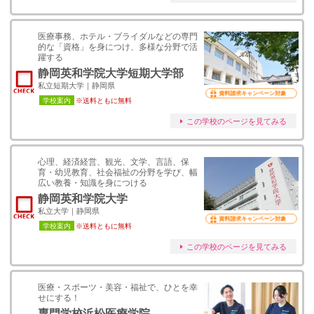
医療事務、ホテル・ブライダルなどの専門
的な「資格」を身につけ、多様な分野で活
躍する
静岡英和学院大学短期大学部
私立短期大学｜静岡県
資料請求キャンペーン対象
学校案内
※送料ともに無料
この学校のページを見てみる
心理、経済経営、観光、文学、言語、保
育・幼児教育、社会福祉の分野を学び、幅
広い教養・知識を身につける
静岡英和学院大学
私立大学｜静岡県
資料請求キャンペーン対象
学校案内
※送料ともに無料
この学校のページを見てみる
医療・スポーツ・美容・福祉で、ひとを幸
せにする！
専門学校浜松医療学院