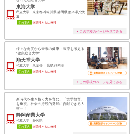
を叶える総合大学
東海大学
私立大学｜東京都,神奈川県,静岡県,熊本県,北海
道
学校案内
※送料ともに無料
この学校のページを見てみる
様々な角度から未来の健康・医療を考える
“健康総合大学”
順天堂大学
私立大学｜東京都,千葉県,静岡県
学校案内
※送料ともに無料
資料請求キャンペーン対象
この学校のページを見てみる
新時代を生き抜く力を育む、「実学教育」
を重視。社会の持続的発展に貢献できる人
材へ！
静岡産業大学
私立大学｜静岡県
資料請求キャンペーン対象
学校案内
※送料ともに無料