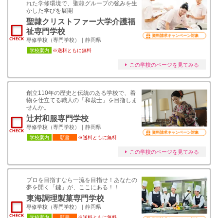
れた学修環境で、聖隷グループの強みを生
かした学びを展開
聖隷クリストファー大学介護福
祉専門学校
資料請求キャンペーン対象
専修学校（専門学校）｜静岡県
学校案内
※送料ともに無料
この学校のページを見てみる
創立110年の歴史と伝統のある学校で、着
物を仕立てる職人の「和裁士」を目指しま
せんか。
辻村和服専門学校
専修学校（専門学校）｜静岡県
資料請求キャンペーン対象
学校案内
願書
※送料ともに無料
この学校のページを見てみる
プロを目指すなら一流を目指せ！あなたの
夢を開く「鍵」が、ここにある！！
東海調理製菓専門学校
専修学校（専門学校）｜静岡県
学校案内
願書
※送料ともに無料