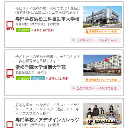
モビリティ発祥の地、浜松で学ぶ！最新設
備で新時代の1級エンジニアを目指そう！
専門学校浜松工科自動車大学校
専修学校（専門学校）｜静岡県
学校案内
※送料ともに無料
資料請求キャンペーン対象
この学校のページを見てみる
子どもたちの笑顔を未来へ。子どもととも
に歩む保育者を目指します！
浜松学院大学短期大学部
私立短期大学｜静岡県
学校案内
受験案内
※送料ともに無料
資料請求キャンペーン対象
この学校のページを見てみる
好きを将来につなげる、イラスト・デザイ
ン・アニメ、インテリア・建築、ICT・キ
ャリアのプロを目指す
専門学校ノアデザインカレッジ
専修学校（専門学校）｜静岡県