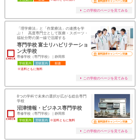
資料請求キャンペーン対象
この学校のページを見てみる
「理学療法」と「作業療法」の連携を学
ぶ！ 高度専門士として医療・スポーツ・
福祉分野の第一線で活躍する
専門学校 富士リハビリテーショ
ン大学校
資料請求キャンペーン対象
専修学校（専門学校）｜静岡県
学校案内
受験案内
願書
※送料ともに無料
この学校のページを見てみる
8つの学科で未来の選択が広がる総合専門
学校
沼津情報・ビジネス専門学校
専修学校（専門学校）｜静岡県
学校案内
受験案内
※送料ともに無料
資料請求キャンペーン対象
この学校のページを見てみる