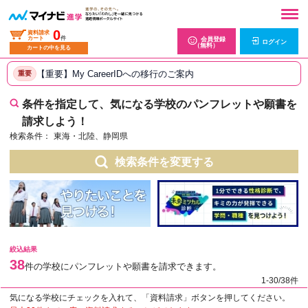
0
資料請求
カート
件
会員登録
ログイン
（無料）
カートの中を見る
【重要】My CareerIDへの移行のご案内
重要
条件を指定して、気になる学校のパンフレットや願書を
請求しよう！
検索条件：
東海・北陸、静岡県
検索条件を変更する
絞込結果
38
件の学校にパンフレットや願書を請求できます。
1-30/38件
気になる学校にチェックを入れて、「資料請求」ボタンを押してください。