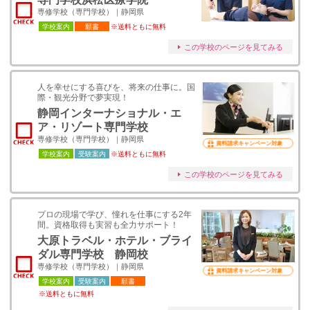
専修学校（専門学校）｜静岡県
学校案内
願書
※送料ともに無料
この学校のページを見てみる
人を幸せにする喜びを、将来の仕事に。国
際・観光分野で夢実現！
静岡インターナショナル・エ
ア・リゾート専門学校
専修学校（専門学校）｜静岡県
資料請求キャンペーン対象
学校案内
受験案内
※送料ともに無料
この学校のページを見てみる
プロの現場で学び、憧れを仕事にする2年
間。資格取得も実習も全力サポート！
大原トラベル・ホテル・ブライ
ダル専門学校 静岡校
専修学校（専門学校）｜静岡県
資料請求キャンペーン対象
学校案内
受験案内
願書
※送料ともに無料