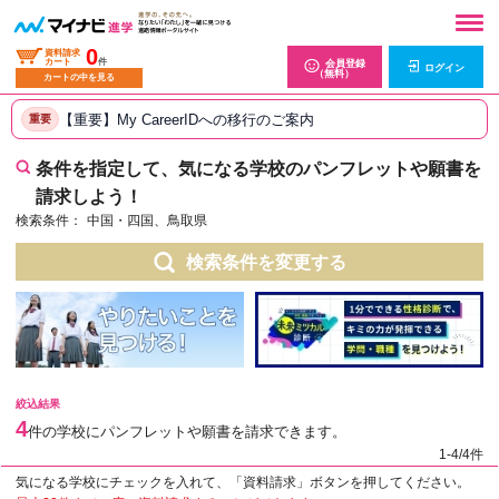
0
資料請求
カート
件
会員登録
ログイン
（無料）
カートの中を見る
【重要】My CareerIDへの移行のご案内
重要
条件を指定して、気になる学校のパンフレットや願書を
請求しよう！
検索条件：
中国・四国、鳥取県
検索条件を変更する
絞込結果
4
件の学校にパンフレットや願書を請求できます。
1-4/4件
気になる学校にチェックを入れて、「資料請求」ボタンを押してください。