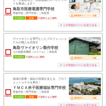
士、作業療法士、医療秘書のスペシャリス
トを養成します！
鳥取市医療看護専門学校
専修学校（専門学校）｜鳥取県
資料請求キャンペーン対象
学校案内
願書
※送料ともに無料
この学校のページを見てみる
ヴァイオリンを専門としたプロフェッショ
ナルの職人を目指す
鳥取ヴァイオリン製作学校
その他教育機関（スクール）｜鳥取県
学校案内
※送料ともに無料
資料請求キャンペーン対象
この学校のページを見てみる
地域の医療・福祉の現場を支える、プロフ
ェッショナルを輩出！
ＹＭＣＡ米子医療福祉専門学校
専修学校（専門学校）｜鳥取県
学校案内
願書
※送料ともに無料
資料請求キャンペーン対象
この学校のページを見てみる