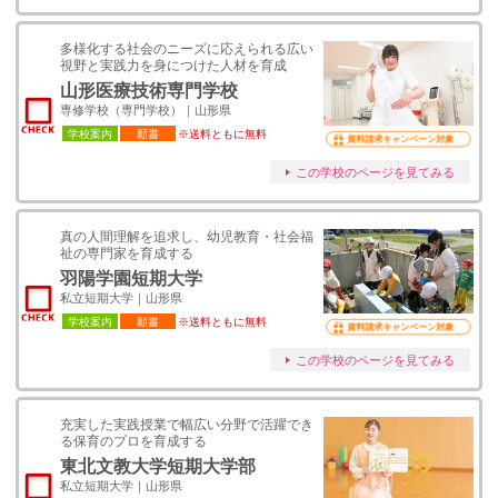
多様化する社会のニーズに応えられる広い
視野と実践力を身につけた人材を育成
山形医療技術専門学校
専修学校（専門学校）｜山形県
学校案内
願書
※送料ともに無料
資料請求キャンペーン対象
この学校のページを見てみる
真の人間理解を追求し、幼児教育・社会福
祉の専門家を育成する
羽陽学園短期大学
私立短期大学｜山形県
学校案内
願書
※送料ともに無料
資料請求キャンペーン対象
この学校のページを見てみる
充実した実践授業で幅広い分野で活躍でき
る保育のプロを育成する
東北文教大学短期大学部
私立短期大学｜山形県