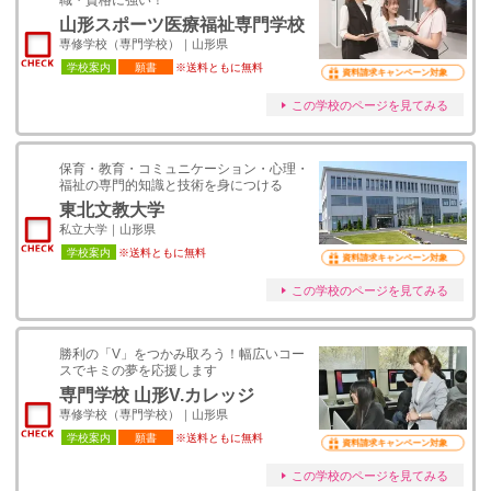
職・資格に強い！
山形スポーツ医療福祉専門学校
専修学校（専門学校）｜山形県
学校案内
願書
※送料ともに無料
資料請求キャンペーン対象
この学校のページを見てみる
保育・教育・コミュニケーション・心理・
福祉の専門的知識と技術を身につける
東北文教大学
私立大学｜山形県
学校案内
※送料ともに無料
資料請求キャンペーン対象
この学校のページを見てみる
勝利の「V」をつかみ取ろう！幅広いコー
スでキミの夢を応援します
専門学校 山形V.カレッジ
専修学校（専門学校）｜山形県
学校案内
願書
※送料ともに無料
資料請求キャンペーン対象
この学校のページを見てみる