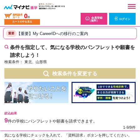
0
資料請求
カート
件
会員登録
ログイン
（無料）
カートの中を見る
【重要】My CareerIDへの移行のご案内
重要
条件を指定して、気になる学校のパンフレットや願書を
請求しよう！
検索条件：
東北、山形県
検索条件を変更する
絞込結果
9
件の学校にパンフレットや願書を請求できます。
1-9/9件
気になる学校にチェックを入れて、「資料請求」ボタンを押してください。