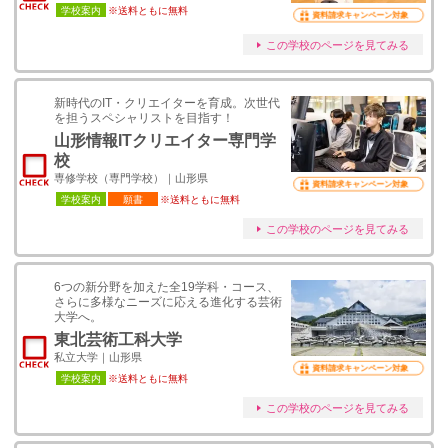
学校案内
※送料ともに無料
資料請求キャンペーン対象
この学校のページを見てみる
新時代のIT・クリエイターを育成。次世代
を担うスペシャリストを目指す！
山形情報ITクリエイター専門学
校
専修学校（専門学校）｜山形県
資料請求キャンペーン対象
学校案内
願書
※送料ともに無料
この学校のページを見てみる
6つの新分野を加えた全19学科・コース、
さらに多様なニーズに応える進化する芸術
大学へ。
東北芸術工科大学
私立大学｜山形県
資料請求キャンペーン対象
学校案内
※送料ともに無料
この学校のページを見てみる