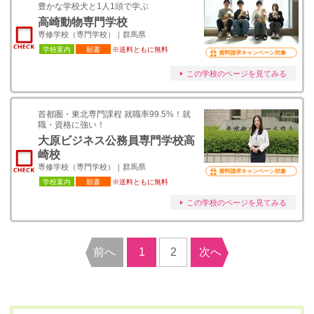
豊かな学校犬と1人1頭で学ぶ
高崎動物専門学校
専修学校（専門学校）｜群馬県
学校案内
願書
※送料ともに無料
資料請求キャンペーン対象
この学校のページを見てみる
首都圏・東北専門課程 就職率99.5%！就
職・資格に強い！
大原ビジネス公務員専門学校高
崎校
専修学校（専門学校）｜群馬県
資料請求キャンペーン対象
学校案内
願書
※送料ともに無料
この学校のページを見てみる
前へ
1
2
次へ