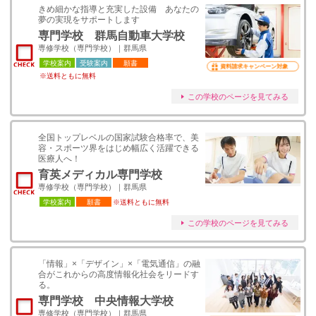
きめ細かな指導と充実した設備 あなたの
夢の実現をサポートします
専門学校 群馬自動車大学校
専修学校（専門学校）｜群馬県
学校案内
受験案内
願書
資料請求キャンペーン対象
※送料ともに無料
この学校のページを見てみる
全国トップレベルの国家試験合格率で、美
容・スポーツ界をはじめ幅広く活躍できる
医療人へ！
育英メディカル専門学校
専修学校（専門学校）｜群馬県
学校案内
願書
※送料ともに無料
この学校のページを見てみる
「情報」×「デザイン」×「電気通信」の融
合がこれからの高度情報化社会をリードす
る。
専門学校 中央情報大学校
専修学校（専門学校）｜群馬県