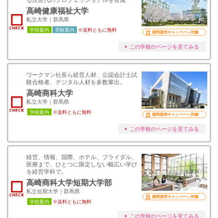
る次世代のプロフェッショナルを育成
高崎健康福祉大学
私立大学｜群馬県
学校案内
受験案内
※送料ともに無料
資料請求キャンペーン対象
この学校のページを見てみる
ワークマン社長ら経営人材、公認会計士試
験合格者、デジタル人材を多数輩出。
高崎商科大学
私立大学｜群馬県
学校案内
※送料ともに無料
資料請求キャンペーン対象
この学校のページを見てみる
経営、情報、国際、ホテル、ブライダル、
医療まで、ひとつに限定しない幅広い学び
を経営学科で。
高崎商科大学短期大学部
私立短期大学｜群馬県
資料請求キャンペーン対象
学校案内
※送料ともに無料
この学校のページを見てみる