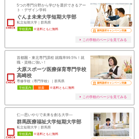
5つの専門分野から学びを選択できるアー
ト・デザイン学科
ぐんま未来大学短期大学部
私立短期大学｜群馬県
学校案内
※送料ともに無料
資料請求キャンペーン対象
この学校のページを見てみる
首都圏・東北専門課程 就職率99.5%！就
職・資格に強い！
大原スポーツ医療保育専門学校
高崎校
専修学校（専門学校）｜群馬県
資料請求キャンペーン対象
学校案内
願書
※送料ともに無料
この学校のページを見てみる
仁―思いやりで未来を創る大学―
群馬医療福祉大学短期大学部
私立短期大学｜群馬県
学校案内
※送料ともに無料