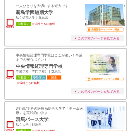
一人ひとりを大切にする短大です。
新島学園短期大学
私立短期大学｜群馬県
学校案内
※送料ともに無料
資料請求キャンペーン対象
この学校のページを見てみる
中央情報経理専門学校はここが強い！卒業
までの安心ポイント！
中央情報経理専門学校
専修学校（専門学校）｜群馬県
学校案内
受験案内
願書
資料請求キャンペーン対象
※送料ともに無料
この学校のページを見てみる
3学部7学科の医療系総合大学で「チーム医
療」を実践的に学ぶ
群馬パース大学
私立大学｜群馬県
学校案内
※送料ともに無料