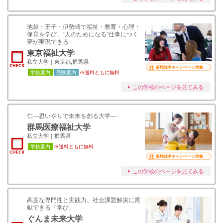
池袋・王子・伊勢崎で福祉・教育・心理・
保育を学び、“人のためになる”仕事につく
夢が実現できる
東京福祉大学
私立大学｜東京都,群馬県
資料請求キャンペーン対象
学校案内
受験案内
※送料ともに無料
この学校のページを見てみる
仁―思いやりで未来を創る大学―
群馬医療福祉大学
私立大学｜群馬県
学校案内
※送料ともに無料
資料請求キャンペーン対象
この学校のページを見てみる
高度な専門性と実践力。社会課題解決に貢
献できる「学び」
ぐんま未来大学