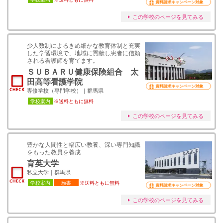
資料請求キャンペーン対象
この学校のページを見てみる
少人数制によるきめ細かな教育体制と充実
した学習環境で、地域に貢献し患者に信頼
される看護師を育てます。
ＳＵＢＡＲＵ健康保険組合 太
田高等看護学院
資料請求キャンペーン対象
専修学校（専門学校）｜群馬県
学校案内
※送料ともに無料
この学校のページを見てみる
豊かな人間性と幅広い教養、深い専門知識
をもった教員を養成
育英大学
私立大学｜群馬県
学校案内
願書
※送料ともに無料
資料請求キャンペーン対象
この学校のページを見てみる