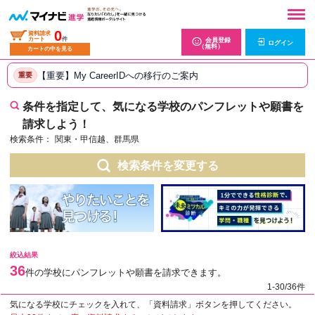
0
資料請求
カート
件
会員登録
ログイン
（無料）
カートの中を見る
【重要】My CareerIDへの移行のご案内
重要
条件を指定して、気になる学校のパンフレットや願書を
請求しよう！
検索条件：
関東・甲信越、群馬県
検索条件を変更する
絞込結果
36
件の学校にパンフレットや願書を請求できます。
1-30/36件
気になる学校にチェックを入れて、「資料請求」ボタンを押してください。