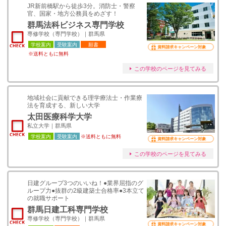
JR新前橋駅から徒歩3分。消防士・警察
官、国家・地方公務員をめざす！
群馬法科ビジネス専門学校
専修学校（専門学校）｜群馬県
学校案内
受験案内
願書
資料請求キャンペーン対象
※送料ともに無料
この学校のページを見てみる
地域社会に貢献できる理学療法士・作業療
法を育成する、新しい大学
太田医療科学大学
私立大学｜群馬県
学校案内
受験案内
※送料ともに無料
資料請求キャンペーン対象
この学校のページを見てみる
日建グループ3つのいいね！●業界屈指のグ
ループ力●抜群の2級建築士合格率●3本立て
の就職サポート
群馬日建工科専門学校
専修学校（専門学校）｜群馬県
資料請求キャンペーン対象