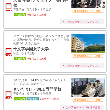
大宮情報ITクリエイター専門学
校
専修学校（専門学校）｜埼玉県
資料請求キャンペーン対象
学校案内
※送料ともに無料
この学校のページを見てみる
アクセス抜群の心地よいキャンパスと丁寧
な指導が魅力。社会に貢献しながら、自分
の夢を叶える女性へ
十文字学園女子大学
私立大学｜埼玉県
資料請求キャンペーン対象
学校案内
※送料ともに無料
この学校のページを見てみる
さいたまIT・WEBで見つかる！自分らし
く、まなぶ、はたらく。
さいたまIT・WEB専門学校
専修学校（専門学校）｜埼玉県
学校案内
受験案内
※送料ともに無料
資料請求キャンペーン対象
この学校のページを見てみる