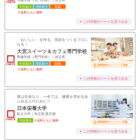
専修学校（専門学校）｜埼玉県
学校案内
受験案内
願書
※送料ともに無料
この学校のページを見てみる
「おいしい」を作る、笑顔をつくるプロに
なる！
大宮スイーツ＆カフェ専門学校
専修学校（専門学校）｜埼玉県
学校案内
受験案内
願書
資料請求キャンペーン対象
※送料ともに無料
この学校のページを見てみる
食は生命なり。ー全ては、健康を求めるあ
らゆる人のためにー
日本栄養大学
私立大学｜埼玉県,東京都
学校案内
※送料ともに無料
資料請求キャンペーン対象
この学校のページを見てみる