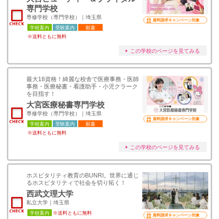
専門学校
専修学校（専門学校）｜埼玉県
資料請求キャンペーン対象
学校案内
受験案内
願書
※送料ともに無料
この学校のページを見てみる
最大18資格！綺麗な校舎で医療事務・医師
事務・医療秘書・看護助手・小児クラーク
を目指す！
大宮医療秘書専門学校
専修学校（専門学校）｜埼玉県
資料請求キャンペーン対象
学校案内
受験案内
願書
※送料ともに無料
この学校のページを見てみる
ホスピタリティ教育のBUNRI。世界に通じ
るホスピタリティで社会を切り拓く！
西武文理大学
私立大学｜埼玉県
学校案内
※送料ともに無料
資料請求キャンペーン対象