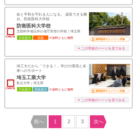
命と平和を守れる人になる。 成長できる舞
台。防衛医科大学校
防衛医科大学校
文部科学省以外の省庁所管の学校｜埼玉県
学校案内
願書
※送料ともに無料
資料請求キャンペーン対象
この学校のページを見てみる
埼工大だから「できる！」学びの環境と未
来へのサポート
埼玉工業大学
私立大学｜埼玉県
学校案内
受験案内
※送料ともに無料
資料請求キャンペーン対象
この学校のページを見てみる
前へ
1
2
3
次へ