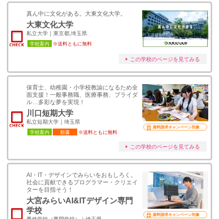
真ん中に文化がある。大東文化大学。
大東文化大学
私立大学｜東京都,埼玉県
学校案内
※送料ともに無料
この学校のページを見てみる
保育士、幼稚園・小学校教諭になるため全
面支援！一般事務職、医療事務、ブライダ
ル…多彩な夢を実現！
川口短期大学
私立短期大学｜埼玉県
資料請求キャンペーン対象
学校案内
願書
※送料ともに無料
この学校のページを見てみる
AI・IT・デザインでみらいをおもしろく。
社会に貢献できるプログラマー・クリエイ
ターを目指そう！
大宮みらいAI&ITデザイン専門
学校
資料請求キャンペーン対象