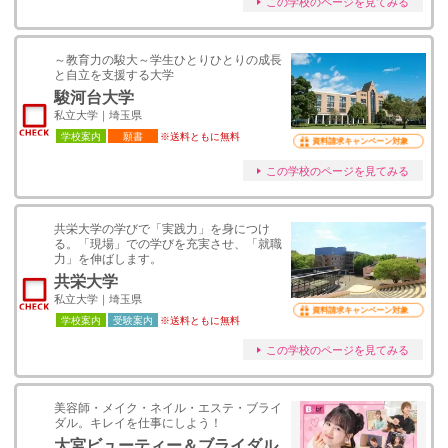
この学校のページを見てみる
～教育力の駿大～学生ひとりひとりの成長
と自立を支援する大学
駿河台大学
私立大学｜埼玉県
学校案内
願書
※送料ともに無料
資料請求キャンペーン対象
この学校のページを見てみる
共栄大学の学びで「実践力」を身につけ
る。「現場」での学びを充実させ、「就職
力」を伸ばします。
共栄大学
私立大学｜埼玉県
資料請求キャンペーン対象
学校案内
受験案内
※送料ともに無料
この学校のページを見てみる
美容師・メイク・ネイル・エステ・ブライ
ダル。キレイを仕事にしよう！
大宮ビューティー＆ブライダル