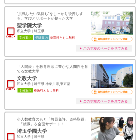
“挑戦したい気持ち”をしっかり後押しす
る、学びとサポートが整った大学
聖学院大学
私立大学｜埼玉県
学校案内
受験案内
※送料ともに無料
資料請求キャンペーン対象
この学校のページを見てみる
「人間愛」を教育理念に豊かな人間性を育
てる文教大学
文教大学
私立大学｜埼玉県,神奈川県,東京都
学校案内
※送料ともに無料
資料請求キャンペーン対象
この学校のページを見てみる
少人数教育のもと「教員免許、資格取得」
+「就職」を全面サポート！
埼玉学園大学
私立大学｜埼玉県