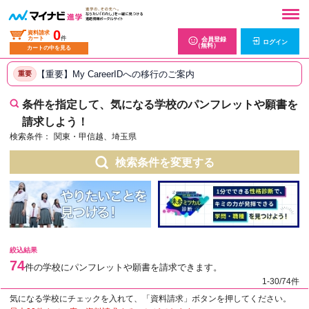
0
資料請求
カート
件
会員登録
ログイン
（無料）
カートの中を見る
【重要】My CareerIDへの移行のご案内
重要
条件を指定して、気になる学校のパンフレットや願書を
請求しよう！
検索条件：
関東・甲信越、埼玉県
検索条件を変更する
絞込結果
74
件の学校にパンフレットや願書を請求できます。
1-30/74件
気になる学校にチェックを入れて、「資料請求」ボタンを押してください。