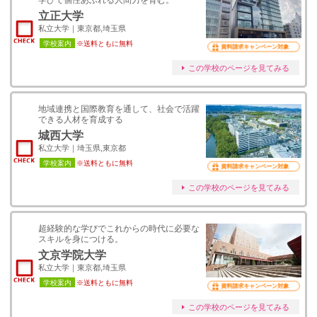
学びで個性あふれる人間力を育む。
立正大学
私立大学｜東京都,埼玉県
学校案内
※送料ともに無料
資料請求キャンペーン対象
この学校のページを見てみる
地域連携と国際教育を通して、社会で活躍
できる人材を育成する
城西大学
私立大学｜埼玉県,東京都
学校案内
※送料ともに無料
資料請求キャンペーン対象
この学校のページを見てみる
超経験的な学びでこれからの時代に必要な
スキルを身につける。
文京学院大学
私立大学｜東京都,埼玉県
学校案内
※送料ともに無料
資料請求キャンペーン対象
この学校のページを見てみる