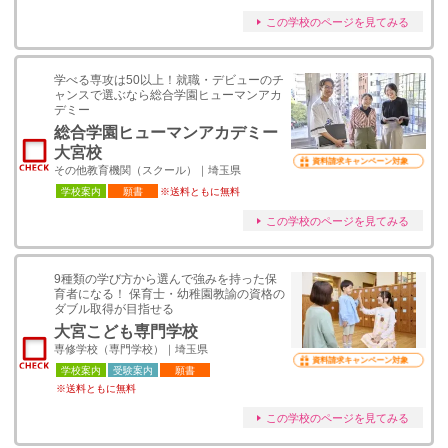
この学校のページを見てみる
学べる専攻は50以上！就職・デビューのチ
ャンスで選ぶなら総合学園ヒューマンアカ
デミー
総合学園ヒューマンアカデミー
大宮校
資料請求キャンペーン対象
その他教育機関（スクール）｜埼玉県
学校案内
願書
※送料ともに無料
この学校のページを見てみる
9種類の学び方から選んで強みを持った保
育者になる！ 保育士・幼稚園教諭の資格の
ダブル取得が目指せる
大宮こども専門学校
専修学校（専門学校）｜埼玉県
資料請求キャンペーン対象
学校案内
受験案内
願書
※送料ともに無料
この学校のページを見てみる