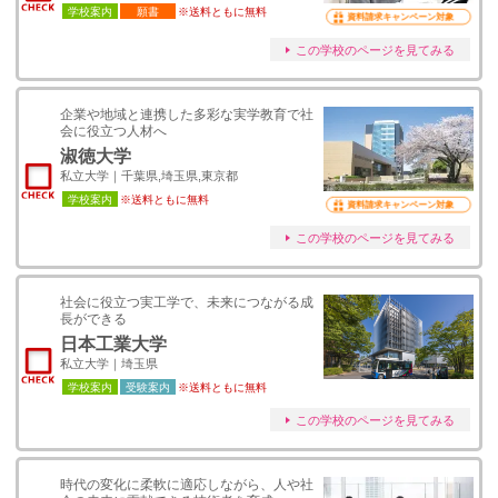
学校案内
願書
※送料ともに無料
資料請求キャンペーン対象
この学校のページを見てみる
企業や地域と連携した多彩な実学教育で社
会に役立つ人材へ
淑徳大学
私立大学｜千葉県,埼玉県,東京都
学校案内
※送料ともに無料
資料請求キャンペーン対象
この学校のページを見てみる
社会に役立つ実工学で、未来につながる成
長ができる
日本工業大学
私立大学｜埼玉県
学校案内
受験案内
※送料ともに無料
この学校のページを見てみる
時代の変化に柔軟に適応しながら、人や社