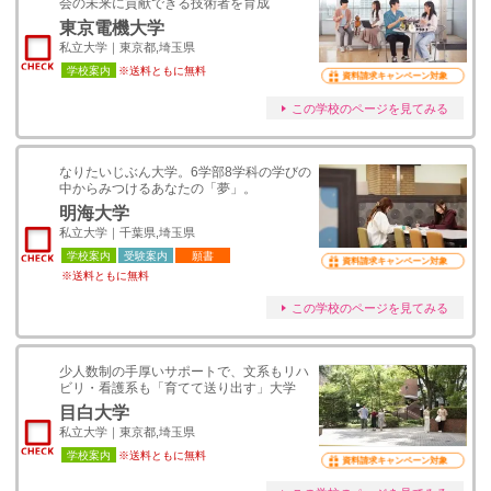
会の未来に貢献できる技術者を育成
東京電機大学
私立大学｜東京都,埼玉県
学校案内
※送料ともに無料
資料請求キャンペーン対象
この学校のページを見てみる
なりたいじぶん大学。6学部8学科の学びの
中からみつけるあなたの「夢」。
明海大学
私立大学｜千葉県,埼玉県
学校案内
受験案内
願書
資料請求キャンペーン対象
※送料ともに無料
この学校のページを見てみる
少人数制の手厚いサポートで、文系もリハ
ビリ・看護系も「育てて送り出す」大学
目白大学
私立大学｜東京都,埼玉県
学校案内
※送料ともに無料
資料請求キャンペーン対象