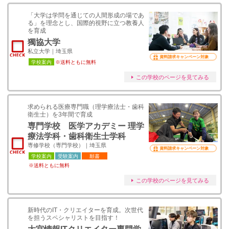
「大学は学問を通じての人間形成の場であ
る」を理念とし、国際的視野に立つ教養人
を育成
獨協大学
私立大学｜埼玉県
資料請求キャンペーン対象
学校案内
※送料ともに無料
この学校のページを見てみる
求められる医療専門職（理学療法士・歯科
衛生士）を3年間で育成
専門学校 医学アカデミー 理学
療法学科・歯科衛生士学科
専修学校（専門学校）｜埼玉県
資料請求キャンペーン対象
学校案内
受験案内
願書
※送料ともに無料
この学校のページを見てみる
新時代のIT・クリエイターを育成。次世代
を担うスペシャリストを目指す！