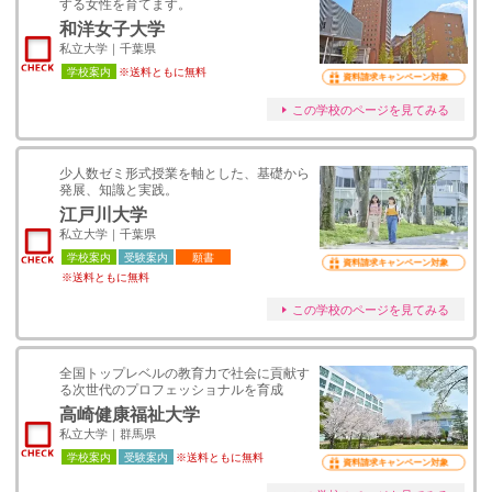
する女性を育てます。
和洋女子大学
私立大学｜千葉県
学校案内
※送料ともに無料
資料請求キャンペーン対象
この学校のページを見てみる
少人数ゼミ形式授業を軸とした、基礎から
発展、知識と実践。
江戸川大学
私立大学｜千葉県
学校案内
受験案内
願書
資料請求キャンペーン対象
※送料ともに無料
この学校のページを見てみる
全国トップレベルの教育力で社会に貢献す
る次世代のプロフェッショナルを育成
高崎健康福祉大学
私立大学｜群馬県
学校案内
受験案内
※送料ともに無料
資料請求キャンペーン対象