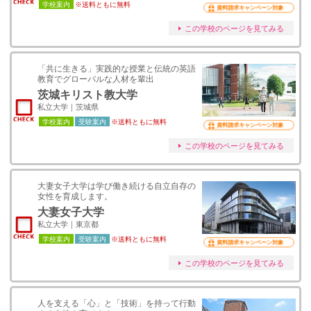
学校案内
※送料ともに無料
資料請求キャンペーン対象
この学校のページを見てみる
「共に生きる」実践的な授業と伝統の英語
教育でグローバルな人材を輩出
茨城キリスト教大学
私立大学｜茨城県
学校案内
受験案内
※送料ともに無料
資料請求キャンペーン対象
この学校のページを見てみる
大妻女子大学は学び働き続ける自立自存の
女性を育成します。
大妻女子大学
私立大学｜東京都
学校案内
受験案内
※送料ともに無料
資料請求キャンペーン対象
この学校のページを見てみる
人を支える「心」と「技術」を持って行動