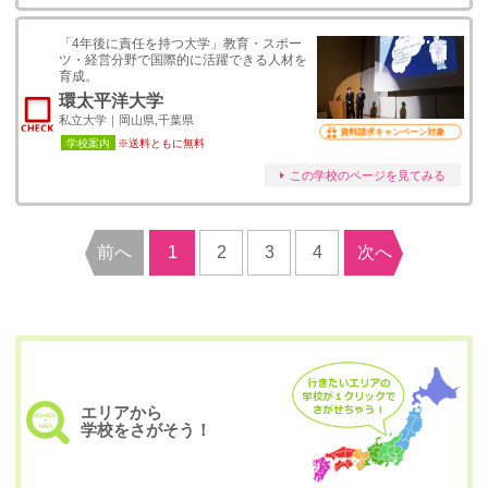
「4年後に責任を持つ大学」教育・スポー
ツ・経営分野で国際的に活躍できる人材を
育成。
環太平洋大学
私立大学｜岡山県,千葉県
資料請求キャンペーン対象
学校案内
※送料ともに無料
この学校のページを見てみる
前へ
1
2
3
4
次へ
エリアから
学校をさがそう！