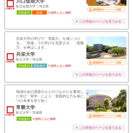
川口短期大学
私立短期大学｜埼玉県
資料請求キャンペーン対象
学校案内
願書
※送料ともに無料
この学校のページを見てみる
共栄大学の学びで「実践力」を身につけ
る。「現場」での学びを充実させ、「就職
力」を伸ばします。
共栄大学
私立大学｜埼玉県
資料請求キャンペーン対象
学校案内
受験案内
※送料ともに無料
この学校のページを見てみる
地域社会の課題や人とのつながりを重視し
た学び「実学」により、実践的な力を身に
つけ未来を切り拓く
常磐大学
私立大学｜茨城県
資料請求キャンペーン対象
学校案内
※送料ともに無料
この学校のページを見てみる