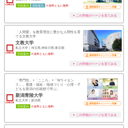
学校案内
受験案内
※送料ともに無料
資料請求キャンペーン対象
この学校のページを見てみる
「人間愛」を教育理念に豊かな人間性を育
てる文教大学
文教大学
私立大学｜埼玉県,神奈川県,東京都
学校案内
※送料ともに無料
資料請求キャンペーン対象
この学校のページを見てみる
「専門性」×「こころ」×「Wライセン
ス」。看護・福祉・地域づくり・心理・子
どもを新潟の伝統校で学ぶ。
新潟青陵大学
私立大学｜新潟県
資料請求キャンペーン対象
学校案内
※送料ともに無料
この学校のページを見てみる