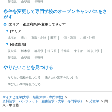
新潟県
山梨県
長野県
条件を変更して専門学校のオープンキャンパスをさ
がす
[エリア・都道府県]を変更してさがす
[エリア]
北海道
東北
東海・北陸
関西
中国・四国
九州・沖縄
[都道府県]
茨城県
栃木県
群馬県
埼玉県
千葉県
東京都
神奈川県
新潟県
山梨県
長野県
やりたいことを見つける
なりたい職種を見つける
働きたい業界を見つける
学びたい学問を見つける
マイナビ進学(大学・短期大学・専門学校)
資料請求・パンフレット・願書請求（大学・専門学校）
児童学
関
東・甲信越