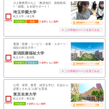
少人数教育のもと「教員免許、資格取得」
+「就職」を全面サポート！
埼玉学園大学
私立大学｜埼玉県
学校案内
願書
※送料ともに無料
資料請求キャンペーン対象
この学校のページを見てみる
看護・医療・リハビリ・栄養・スポーツ・
福祉の総合大学！
新潟医療福祉大学
私立大学｜新潟県
学校案内
受験案内
※送料ともに無料
資料請求キャンペーン対象
この学校のページを見てみる
心理、保育、教育、経営を学び、社会から
必要とされる“人財”を育成
東京未来大学
私立大学｜東京都
学校案内
※送料ともに無料
資料請求キャンペーン対象