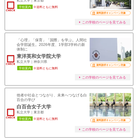
私立大学｜東京都
学校案内
※送料ともに無料
資料請求キャンペーン対象
この学校のページを見てみる
「心理」「保育」「国際」を学ぶ。人間社
会学部誕生。2026年度、1学部3学科の新
体制に
東洋英和女学院大学
私立大学｜神奈川県
資料請求キャンペーン対象
学校案内
※送料ともに無料
この学校のページを見てみる
他者や社会とつながり、未来へつなげる白
百合の学び
白百合女子大学
私立大学｜東京都
学校案内
※送料ともに無料
資料請求キャンペーン対象
この学校のページを見てみる