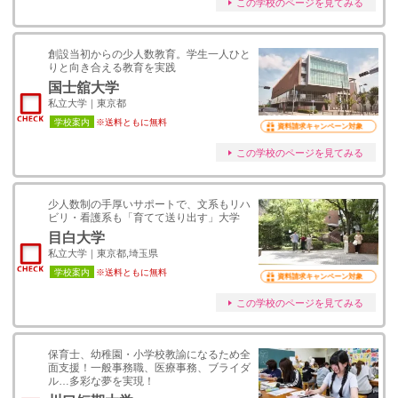
この学校のページを見てみる
創設当初からの少人数教育。学生一人ひと
りと向き合える教育を実践
国士舘大学
私立大学｜東京都
学校案内
※送料ともに無料
資料請求キャンペーン対象
この学校のページを見てみる
少人数制の手厚いサポートで、文系もリハ
ビリ・看護系も「育てて送り出す」大学
目白大学
私立大学｜東京都,埼玉県
学校案内
※送料ともに無料
資料請求キャンペーン対象
この学校のページを見てみる
保育士、幼稚園・小学校教諭になるため全
面支援！一般事務職、医療事務、ブライダ
ル…多彩な夢を実現！