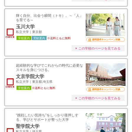
輝く自分、出会う瞬間（トキ）。～「人」
を育てる～
玉川大学
私立大学｜東京都
学校案内
受験案内
※送料ともに無料
資料請求キャンペーン対象
この学校のページを見てみる
超経験的な学びでこれからの時代に必要な
スキルを身につける。
文京学院大学
私立大学｜東京都,埼玉県
学校案内
※送料ともに無料
資料請求キャンペーン対象
この学校のページを見てみる
“挑戦したい気持ち”をしっかり後押しす
る、学びとサポートが整った大学
聖学院大学
私立大学｜埼玉県