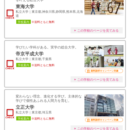
を叶える総合大学
東海大学
私立大学｜東京都,神奈川県,静岡県,熊本県,北海
道
学校案内
※送料ともに無料
この学校のページを見てみる
学びたい学科がある。実学の総合大学。
帝京平成大学
私立大学｜東京都,千葉県
学校案内
※送料ともに無料
資料請求キャンペーン対象
この学校のページを見てみる
変わらない理念、進化する学び。主体的な
学びで個性あふれる人間力を育む。
立正大学
私立大学｜東京都,埼玉県
学校案内
※送料ともに無料
資料請求キャンペーン対象
この学校のページを見てみる