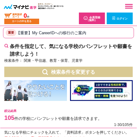
0
資料請求
カート
件
会員登録
ログイン
（無料）
カートの中を見る
【重要】My CareerIDへの移行のご案内
重要
条件を指定して、気になる学校のパンフレットや願書を
請求しよう！
検索条件：
関東・甲信越、教育・保育、児童学
検索条件を変更する
絞込結果
105
件の学校にパンフレットや願書を請求できます。
1-30/105件
気になる学校にチェックを入れて、「資料請求」ボタンを押してください。