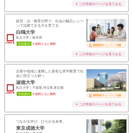
この学校のページを見てみる
経営・法・教育分野で、社会の幅広いシー
ンで活躍できる力を育てる
白鴎大学
私立大学｜栃木県
学校案内
※送料ともに無料
資料請求キャンペーン対象
この学校のページを見てみる
企業や地域と連携した多彩な実学教育で社
会に役立つ人材へ
淑徳大学
私立大学｜千葉県,埼玉県,東京都
学校案内
※送料ともに無料
資料請求キャンペーン対象
この学校のページを見てみる
つながる学び、ひろがる未来。
東京成徳大学