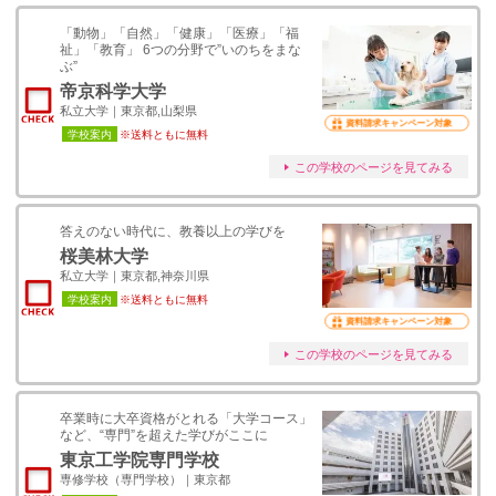
「動物」「自然」「健康」「医療」「福
祉」「教育」 6つの分野で”いのちをまな
ぶ”
帝京科学大学
私立大学｜東京都,山梨県
資料請求キャンペーン対象
学校案内
※送料ともに無料
この学校のページを見てみる
答えのない時代に、教養以上の学びを
桜美林大学
私立大学｜東京都,神奈川県
学校案内
※送料ともに無料
資料請求キャンペーン対象
この学校のページを見てみる
卒業時に大卒資格がとれる「大学コース」
など、“専門”を超えた学びがここに
東京工学院専門学校
専修学校（専門学校）｜東京都