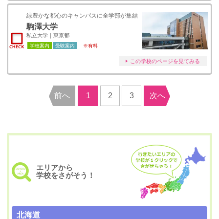
緑豊かな都心のキャンパスに全学部が集結
駒澤大学
私立大学｜東京都
学校案内
受験案内
※有料
この学校のページを見てみる
前へ
1
2
3
次へ
エリアから
学校をさがそう！
北海道