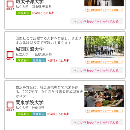
環太平洋大学
私立大学｜岡山県,千葉県
資料請求キャンペーン対象
学校案内
※送料ともに無料
この学校のページを見てみる
国際社会で活躍する人材を育成し、さまざ
まな体験型授業で実践力を養えます
城西国際大学
私立大学｜千葉県,東京都
学校案内
受験案内
※送料ともに無料
資料請求キャンペーン対象
この学校のページを見てみる
横浜を舞台に、社会連携教育で未来を創
る。2027年度、女性科学技術者育成型選抜
がスタート。
関東学院大学
私立大学｜神奈川県
資料請求キャンペーン対象
学校案内
受験案内
※送料ともに無料
この学校のページを見てみる