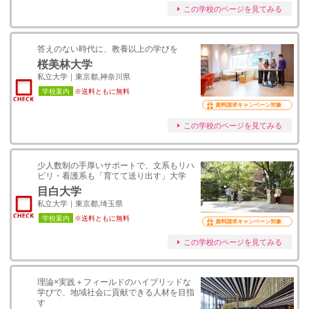
この学校のページを見てみる
答えのない時代に、教養以上の学びを
桜美林大学
私立大学｜東京都,神奈川県
学校案内
※送料ともに無料
資料請求キャンペーン対象
この学校のページを見てみる
少人数制の手厚いサポートで、文系もリハ
ビリ・看護系も「育てて送り出す」大学
目白大学
私立大学｜東京都,埼玉県
学校案内
※送料ともに無料
資料請求キャンペーン対象
この学校のページを見てみる
理論×実践＋フィールドのハイブリッドな
学びで、地域社会に貢献できる人材を目指
す