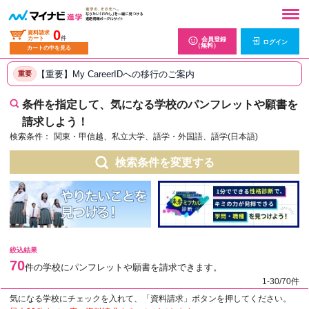
0
資料請求
カート
件
会員登録
ログイン
（無料）
カートの中を見る
【重要】My CareerIDへの移行のご案内
重要
条件を指定して、気になる学校のパンフレットや願書を
請求しよう！
検索条件：
関東・甲信越、私立大学、語学・外国語、語学(日本語)
検索条件を変更する
絞込結果
70
件の学校にパンフレットや願書を請求できます。
1-30/70件
気になる学校にチェックを入れて、「資料請求」ボタンを押してください。