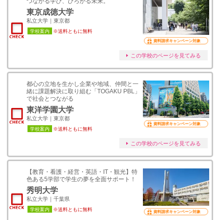
つながる学び、ひろがる未来。
東京成徳大学
私立大学｜東京都
学校案内
※送料ともに無料
資料請求キャンペーン対象
この学校のページを見てみる
都心の立地を生かし企業や地域、仲間と一
緒に課題解決に取り組む「TOGAKU PBL」
で社会とつながる
東洋学園大学
私立大学｜東京都
資料請求キャンペーン対象
学校案内
※送料ともに無料
この学校のページを見てみる
【教育・看護・経営・英語・IT・観光】特
色ある5学部で学生の夢を全面サポート！
秀明大学
私立大学｜千葉県
学校案内
※送料ともに無料
資料請求キャンペーン対象