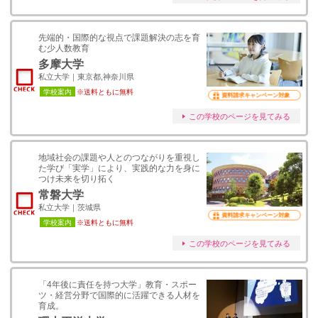
先端的・国際的な視点で課題解決の志を育
む少人数教育
多摩大学
私立大学｜東京都,神奈川県
学校案内
※送料ともに無料
資料請求キャンペーン対象
この学校のページを見てみる
地域社会の課題や人とのつながりを重視し
た学び「実学」により、実践的な力を身に
つけ未来を切り拓く
常磐大学
私立大学｜茨城県
資料請求キャンペーン対象
学校案内
※送料ともに無料
この学校のページを見てみる
「4年後に責任を持つ大学」教育・スポー
ツ・経営分野で国際的に活躍できる人材を
育成。