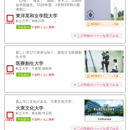
「心理」「保育」「国際」を学ぶ。人間社
会学部誕生。2026年度、1学部3学科の新
体制に
東洋英和女学院大学
私立大学｜神奈川県
資料請求キャンペーン対象
学校案内
※送料ともに無料
この学校のページを見てみる
新しい学びで未来を拓く、進化する医療創
生大学
医療創生大学
私立大学｜千葉県,福島県
学校案内
※送料ともに無料
資料請求キャンペーン対象
この学校のページを見てみる
真ん中に文化がある。大東文化大学。
大東文化大学
私立大学｜東京都,埼玉県
学校案内
※送料ともに無料
この学校のページを見てみる