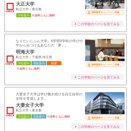
大正大学
私立大学｜東京都
資料請求キャンペーン対象
学校案内
※送料ともに無料
この学校のページを見てみる
なりたいじぶん大学。6学部8学科の学びの
中からみつけるあなたの「夢」。
明海大学
私立大学｜千葉県,埼玉県
学校案内
受験案内
願書
資料請求キャンペーン対象
※送料ともに無料
この学校のページを見てみる
大妻女子大学は学び働き続ける自立自存の
女性を育成します。
大妻女子大学
私立大学｜東京都
学校案内
受験案内
※送料ともに無料
資料請求キャンペーン対象
この学校のページを見てみる