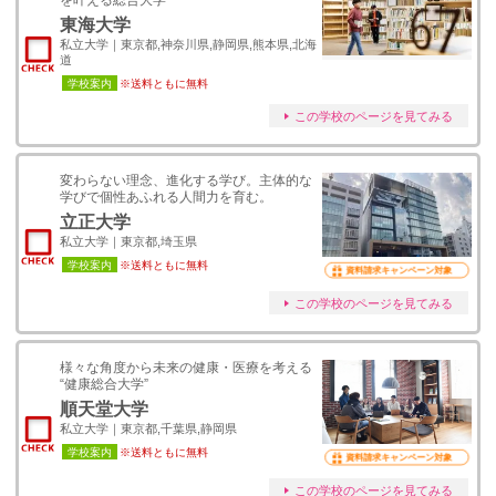
を叶える総合大学
東海大学
私立大学｜東京都,神奈川県,静岡県,熊本県,北海
道
学校案内
※送料ともに無料
この学校のページを見てみる
変わらない理念、進化する学び。主体的な
学びで個性あふれる人間力を育む。
立正大学
私立大学｜東京都,埼玉県
学校案内
※送料ともに無料
資料請求キャンペーン対象
この学校のページを見てみる
様々な角度から未来の健康・医療を考える
“健康総合大学”
順天堂大学
私立大学｜東京都,千葉県,静岡県
学校案内
※送料ともに無料
資料請求キャンペーン対象
この学校のページを見てみる