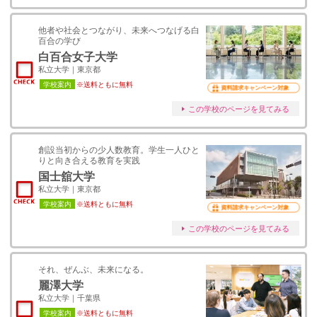
他者や社会とつながり、未来へつなげる白
百合の学び
白百合女子大学
私立大学｜東京都
学校案内
※送料ともに無料
資料請求キャンペーン対象
この学校のページを見てみる
創設当初からの少人数教育。学生一人ひと
りと向き合える教育を実践
国士舘大学
私立大学｜東京都
学校案内
※送料ともに無料
資料請求キャンペーン対象
この学校のページを見てみる
それ、ぜんぶ、未来になる。
麗澤大学
私立大学｜千葉県
学校案内
※送料ともに無料