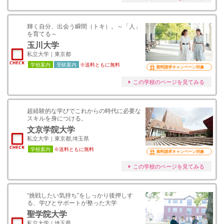
輝く自分、出会う瞬間（トキ）。～「人」
を育てる～
玉川大学
私立大学｜東京都
学校案内
受験案内
※送料ともに無料
資料請求キャンペーン対象
この学校のページを見てみる
超経験的な学びでこれからの時代に必要な
スキルを身につける。
文京学院大学
私立大学｜東京都,埼玉県
学校案内
※送料ともに無料
資料請求キャンペーン対象
この学校のページを見てみる
“挑戦したい気持ち”をしっかり後押しす
る、学びとサポートが整った大学
聖学院大学
私立大学｜埼玉県