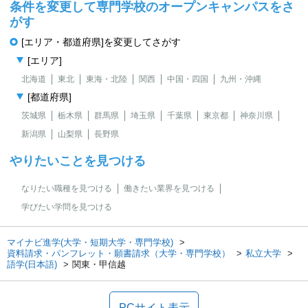
条件を変更して専門学校のオープンキャンパスをさ
がす
[エリア・都道府県]を変更してさがす
[エリア]
北海道
東北
東海・北陸
関西
中国・四国
九州・沖縄
[都道府県]
茨城県
栃木県
群馬県
埼玉県
千葉県
東京都
神奈川県
新潟県
山梨県
長野県
やりたいことを見つける
なりたい職種を見つける
働きたい業界を見つける
学びたい学問を見つける
マイナビ進学(大学・短期大学・専門学校)
資料請求・パンフレット・願書請求（大学・専門学校）
私立大学
語学(日本語)
関東・甲信越
PCサイト表示