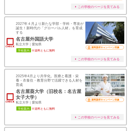
この学校のページを見てみる
2027年４月より新たな学部・学科・専攻が
誕生！新時代の「グローバル人材」を育成
する
名古屋外国語大学
私立大学｜愛知県
資料請求キャンペーン対象
学校案内
※送料ともに無料
この学校のページを見てみる
2025年4月より共学化。医療と看護・栄
養・衣食住・教育分野で活躍できる人材を
育成
名古屋葵大学（旧校名：名古屋
女子大学）
資料請求キャンペーン対象
私立大学｜愛知県
学校案内
※送料ともに無料
この学校のページを見てみる