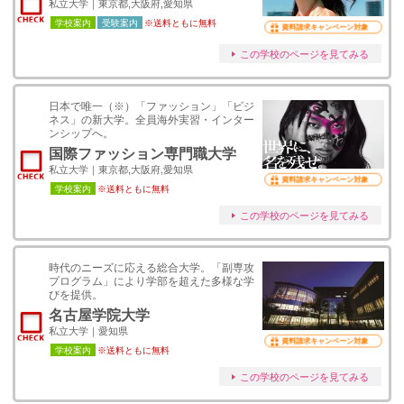
私立大学｜東京都,大阪府,愛知県
学校案内
受験案内
※送料ともに無料
資料請求キャンペーン対象
この学校のページを見てみる
日本で唯一（※）「ファッション」「ビジ
ネス」の新大学。全員海外実習・インター
ンシップへ。
国際ファッション専門職大学
私立大学｜東京都,大阪府,愛知県
資料請求キャンペーン対象
学校案内
※送料ともに無料
この学校のページを見てみる
時代のニーズに応える総合大学。「副専攻
プログラム」により学部を超えた多様な学
びを提供。
名古屋学院大学
私立大学｜愛知県
資料請求キャンペーン対象
学校案内
※送料ともに無料
この学校のページを見てみる