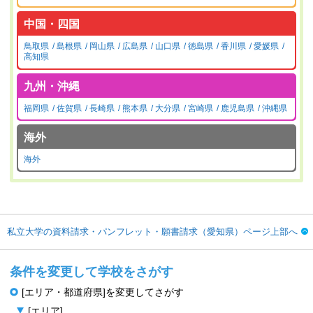
中国・四国
鳥取県
島根県
岡山県
広島県
山口県
徳島県
香川県
愛媛県
高知県
九州・沖縄
福岡県
佐賀県
長崎県
熊本県
大分県
宮崎県
鹿児島県
沖縄県
海外
海外
私立大学の資料請求・パンフレット・願書請求（愛知県）ページ上部へ
条件を変更して学校をさがす
[エリア・都道府県]を変更してさがす
[エリア]