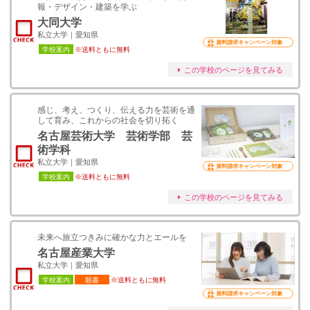
報・デザイン・建築を学ぶ
大同大学
私立大学｜愛知県
資料請求キャンペーン対象
学校案内
※送料ともに無料
この学校のページを見てみる
感じ、考え、つくり、伝える力を芸術を通
して育み、これからの社会を切り拓く
名古屋芸術大学 芸術学部 芸
術学科
私立大学｜愛知県
資料請求キャンペーン対象
学校案内
※送料ともに無料
この学校のページを見てみる
未来へ旅立つきみに確かな力とエールを
名古屋産業大学
私立大学｜愛知県
学校案内
願書
※送料ともに無料
資料請求キャンペーン対象