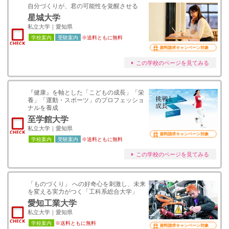
自分づくりが、君の可能性を覚醒させる
星城大学
私立大学｜愛知県
学校案内
受験案内
※送料ともに無料
資料請求キャンペーン対象
この学校のページを見てみる
『健康』を軸とした「こどもの成長」「栄
養」「運動・スポーツ」のプロフェッショ
ナルを養成
至学館大学
私立大学｜愛知県
資料請求キャンペーン対象
学校案内
受験案内
※送料ともに無料
この学校のページを見てみる
「ものづくり」 への好奇心を刺激し、未来
を変える実力がつく「工科系総合大学」
愛知工業大学
私立大学｜愛知県
学校案内
※送料ともに無料
資料請求キャンペーン対象