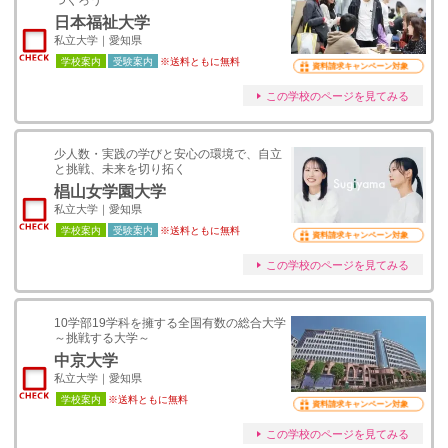
つくろう
日本福祉大学
私立大学｜愛知県
学校案内
受験案内
※送料ともに無料
資料請求キャンペーン対象
この学校のページを見てみる
少人数・実践の学びと安心の環境で、自立
と挑戦、未来を切り拓く
椙山女学園大学
私立大学｜愛知県
学校案内
受験案内
※送料ともに無料
資料請求キャンペーン対象
この学校のページを見てみる
10学部19学科を擁する全国有数の総合大学
～挑戦する大学～
中京大学
私立大学｜愛知県
学校案内
※送料ともに無料
資料請求キャンペーン対象
この学校のページを見てみる