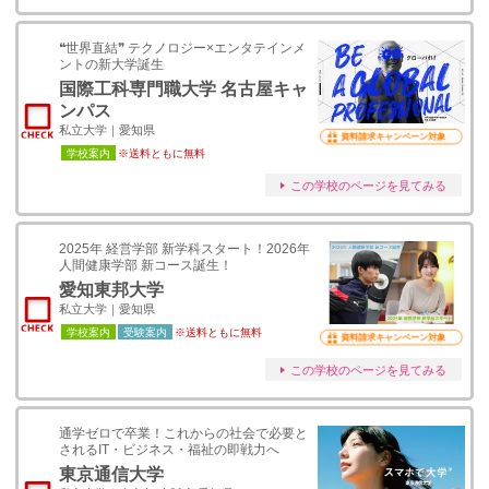
❝世界直結❞ テクノロジー×エンタテインメ
ントの新大学誕生
国際工科専門職大学 名古屋キャ
ンパス
私立大学｜愛知県
資料請求キャンペーン対象
学校案内
※送料ともに無料
この学校のページを見てみる
2025年 経営学部 新学科スタート！2026年
人間健康学部 新コース誕生！
愛知東邦大学
私立大学｜愛知県
学校案内
受験案内
※送料ともに無料
資料請求キャンペーン対象
この学校のページを見てみる
通学ゼロで卒業！これからの社会で必要と
されるIT・ビジネス・福祉の即戦力へ
東京通信大学