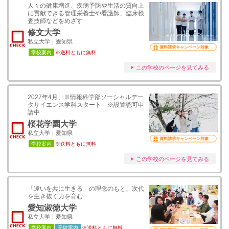
人々の健康増進、疾病予防や生活の質向上
に貢献できる管理栄養士や看護師、臨床検
査技師などをめざす
修文大学
私立大学｜愛知県
資料請求キャンペーン対象
学校案内
※送料ともに無料
この学校のページを見てみる
2027年4月、※情報科学部ソーシャルデー
タサイエンス学科スタート ※設置認可申
請中
桜花学園大学
私立大学｜愛知県
資料請求キャンペーン対象
学校案内
※送料ともに無料
この学校のページを見てみる
「違いを共に生きる」の理念のもと、次代
を生き抜く力を育む
愛知淑徳大学
私立大学｜愛知県
学校案内
受験案内
※送料ともに無料