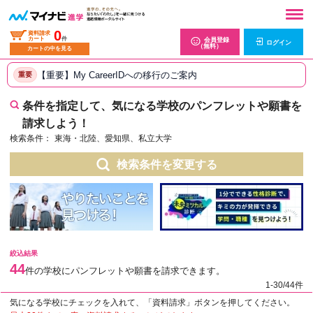
0
資料請求
カート
件
会員登録
ログイン
（無料）
カートの中を見る
【重要】My CareerIDへの移行のご案内
重要
条件を指定して、気になる学校のパンフレットや願書を
請求しよう！
検索条件：
東海・北陸、愛知県、私立大学
検索条件を変更する
絞込結果
44
件の学校にパンフレットや願書を請求できます。
1-30/44件
気になる学校にチェックを入れて、「資料請求」ボタンを押してください。