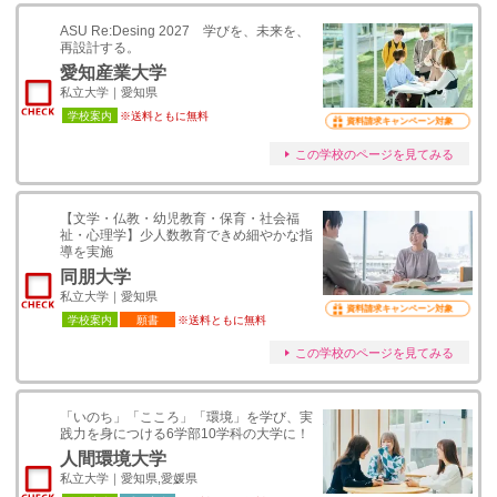
ASU Re:Desing 2027 学びを、未来を、
再設計する。
愛知産業大学
私立大学｜愛知県
学校案内
※送料ともに無料
資料請求キャンペーン対象
この学校のページを見てみる
【文学・仏教・幼児教育・保育・社会福
祉・心理学】少人数教育できめ細やかな指
導を実施
同朋大学
私立大学｜愛知県
資料請求キャンペーン対象
学校案内
願書
※送料ともに無料
この学校のページを見てみる
「いのち」「こころ」「環境」を学び、実
践力を身につける6学部10学科の大学に！
人間環境大学
私立大学｜愛知県,愛媛県