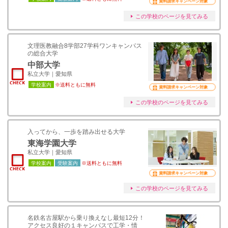
資料請求キャンペーン対象
この学校のページを見てみる
文理医教融合8学部27学科ワンキャンパス
の総合大学
中部大学
私立大学｜愛知県
学校案内
※送料ともに無料
資料請求キャンペーン対象
この学校のページを見てみる
入ってから、一歩を踏み出せる大学
東海学園大学
私立大学｜愛知県
学校案内
受験案内
※送料ともに無料
資料請求キャンペーン対象
この学校のページを見てみる
名鉄名古屋駅から乗り換えなし最短12分！
アクセス良好の１キャンパスで工学・情