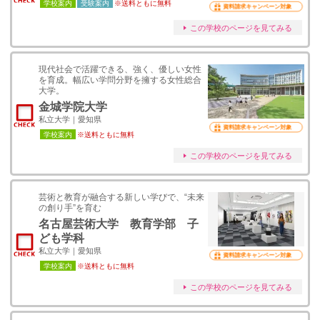
学校案内
受験案内
※送料ともに無料
資料請求キャンペーン対象
この学校のページを見てみる
現代社会で活躍できる、強く、優しい女性
を育成。幅広い学問分野を擁する女性総合
大学。
金城学院大学
私立大学｜愛知県
資料請求キャンペーン対象
学校案内
※送料ともに無料
この学校のページを見てみる
芸術と教育が融合する新しい学びで、“未来
の創り手”を育む
名古屋芸術大学 教育学部 子
ども学科
私立大学｜愛知県
資料請求キャンペーン対象
学校案内
※送料ともに無料
この学校のページを見てみる