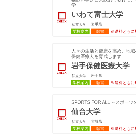
学
いわて富士大学
岩手県
私立大学
学校案内
願書
※送料ともに
人々の生活と健康を高め、地域
保健医療人を育成します
岩手保健医療大学
岩手県
私立大学
学校案内
願書
※送料ともに
SPORTS FOR ALL ～ス
仙台大学
宮城県
私立大学
学校案内
願書
※送料ともに