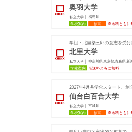
奥羽大学
福島県
私立大学
学校案内
願書
※送料ともに
学祖・北里柴三郎の意志を受け
北里大学
神奈川県,東京都,青森県,新
私立大学
学校案内
※送料ともに無料
2027年4月共学化スタート。
仙台白百合大学
宮城県
私立大学
学校案内
願書
※送料ともに
幅広い学びと実践的な教育で、