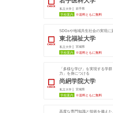
岩手医科大学
岩手県
私立大学
学校案内
※送料ともに無料
SDGsや地域共生社会の実現
東北福祉大学
宮城県
私立大学
学校案内
※送料ともに無料
「多様な学び」を実現する学群
力」を身につける
尚絅学院大学
宮城県
私立大学
学校案内
※送料ともに無料
高度な専門知識と技術を備えた