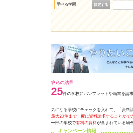
学べる学問
指定する
絞込の結果
25
件の学校にパンフレットや願書を請
気になる学校にチェックを入れて、「資料
最大20件まで一度に資料請求することがで
一部の学校で
有料の資料
が含まれている場
キャンペーン情報