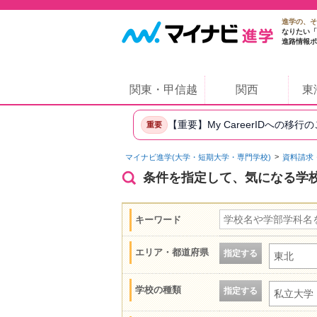
進学の、そ
なりたい「
進路情報ポ
関東・甲信越
関西
東
【重要】My CareerIDへの移行
重要
マイナビ進学(大学・短期大学・専門学校)
資料請求
条件を指定して、気になる学
キーワード
エリア・都道府県
指定する
東北
学校の種類
指定する
私立大学