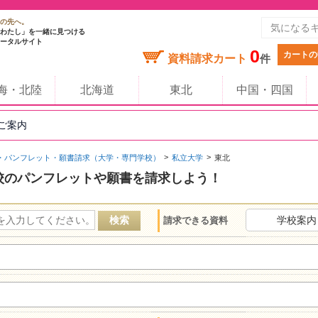
の先へ。
わたし」を一緒に見つける
ータルサイト
0
カートの
資料請求カート
件
海・北陸
北海道
東北
中国・四国
のご案内
・パンフレット・願書請求（大学・専門学校）
私立大学
東北
校のパンフレットや願書を請求しよう！
学校案内
請求できる資料