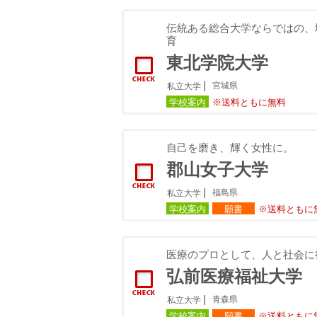
伝統ある総合大学ならではの、
育
東北学院大学
宮城県
私立大学
学校案内
※送料ともに無料
自己を磨き、輝く女性に。
郡山女子大学
福島県
私立大学
学校案内
願書
※送料ともに
医療のプロとして、人と社会に
弘前医療福祉大学
青森県
私立大学
学校案内
願書
※送料ともに