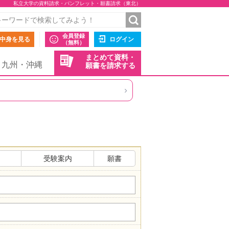
私立大学の資料請求・パンフレット・願書請求（東北）
会員登録
中身を見る
ログイン
（無料）
まとめて資料・
九州・沖縄
願書を請求する
›
受験案内
願書