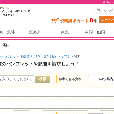
関西エリ
の先へ。
わたし」を一緒に見つける
ータルサイト
0
カートの
資料請求カート
件
海・北陸
北海道
東北
中国・四国
のご案内
・パンフレット・願書請求（大学・専門学校）
文芸学
関西
校のパンフレットや願書を請求しよう！
学校案内
請求できる資料