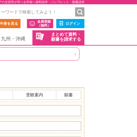
アの文芸学が学べる学校へ資料請求・パンフレット・願書請求
会員登録
中身を見る
ログイン
（無料）
まとめて資料・
九州・沖縄
願書を請求する
›
受験案内
願書