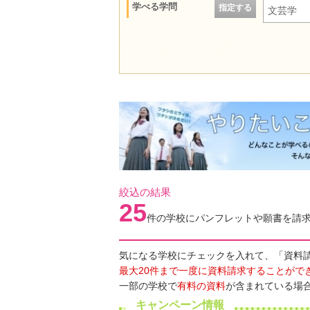
学べる学問
指定する
文芸学
絞込の結果
25
件の学校にパンフレットや願書を請
気になる学校にチェックを入れて、「資料
最大20件まで一度に資料請求することがで
一部の学校で
有料の資料
が含まれている場
キャンペーン情報