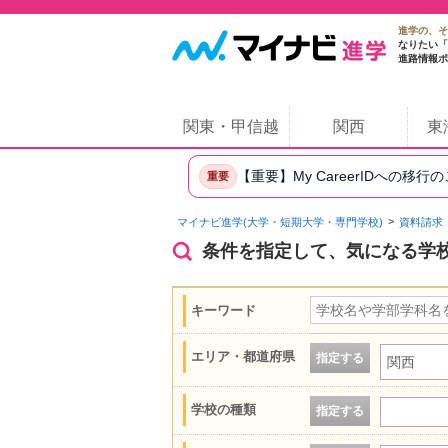
進学の、そ
なりたい「
進路情報ポ
関東・甲信越
関西
東
【重要】My CareerIDへの移行
重要
マイナビ進学(大学・短期大学・専門学校)
資料請求
条件を指定して、気になる学
キーワード
エリア・都道府県
指定する
関西
学校の種類
指定する