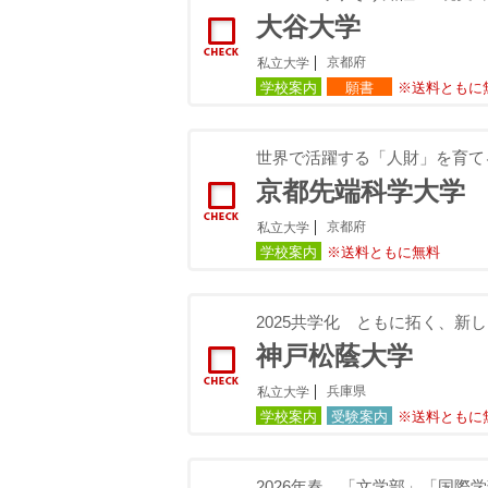
大谷大学
京都府
私立大学
学校案内
願書
※送料ともに
世界で活躍する「人財」を育て
京都先端科学大学
京都府
私立大学
学校案内
※送料ともに無料
2025共学化 ともに拓く、
神戸松蔭大学
兵庫県
私立大学
学校案内
受験案内
※送料ともに
2026年春、「文学部」「国際