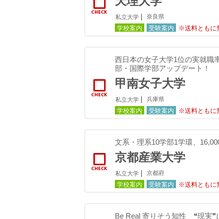
天理大学
奈良県
私立大学
学校案内
受験案内
※送料ともに
西日本の女子大学1位の実就職率
部・国際学部アップデート！
甲南女子大学
兵庫県
私立大学
学校案内
受験案内
※送料ともに
文系・理系10学部1学環、16,
京都産業大学
京都府
私立大学
学校案内
受験案内
※送料ともに
Be Real 寄りそう知性 ❝現