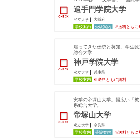
追手門学院大学
大阪府
私立大学
学校案内
受験案内
※送料ともに
培ってきた伝統と英知。学⽣数1
総合⼤学
神戸学院大学
兵庫県
私立大学
学校案内
※送料ともに無料
実学の帝塚山大学。幅広い「教
系総合大学。
帝塚山大学
奈良県
私立大学
学校案内
受験案内
※送料ともに