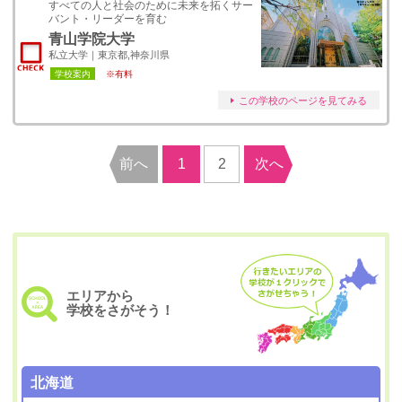
すべての人と社会のために未来を拓くサー
バント・リーダーを育む
青山学院大学
私立大学｜東京都,神奈川県
学校案内
※有料
この学校のページを見てみる
前へ
1
2
次へ
エリアから
学校をさがそう！
北海道