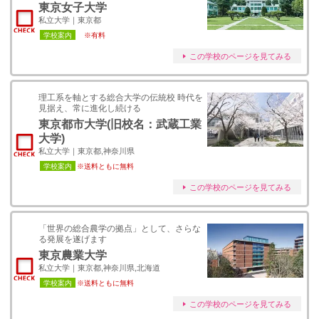
東京女子大学
私立大学｜東京都
学校案内
※有料
この学校のページを見てみる
理工系を軸とする総合大学の伝統校 時代を
見据え、常に進化し続ける
東京都市大学(旧校名：武蔵工業
大学)
私立大学｜東京都,神奈川県
学校案内
※送料ともに無料
この学校のページを見てみる
「世界の総合農学の拠点」として、さらな
る発展を遂げます
東京農業大学
私立大学｜東京都,神奈川県,北海道
学校案内
※送料ともに無料
この学校のページを見てみる