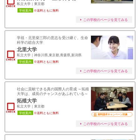
私立大学｜東京都
学校案内
※送料ともに無料
この学校のページを見てみる
学祖・北里柴三郎の意志を受け継ぐ、生命
科学の総合大学
北里大学
私立大学｜神奈川県,東京都,青森県,新潟県
学校案内
※送料ともに無料
この学校のページを見てみる
社会に貢献できる真の国際人の育成 ～拓殖
大学は、成長のチャンスがあふれている～
拓殖大学
私立大学｜東京都
学校案内
※送料ともに無料
資料請求キャンペーン対象
この学校のページを見てみる