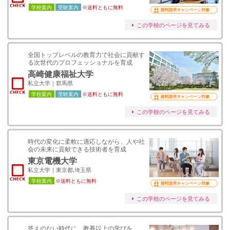
学校案内
受験案内
※送料ともに無料
資料請求キャンペーン対象
この学校のページを見てみる
全国トップレベルの教育力で社会に貢献す
る次世代のプロフェッショナルを育成
高崎健康福祉大学
私立大学｜群馬県
学校案内
受験案内
※送料ともに無料
資料請求キャンペーン対象
この学校のページを見てみる
時代の変化に柔軟に適応しながら、人や社
会の未来に貢献できる技術者を育成
東京電機大学
私立大学｜東京都,埼玉県
学校案内
※送料ともに無料
資料請求キャンペーン対象
この学校のページを見てみる
答えのない時代に、教養以上の学びを