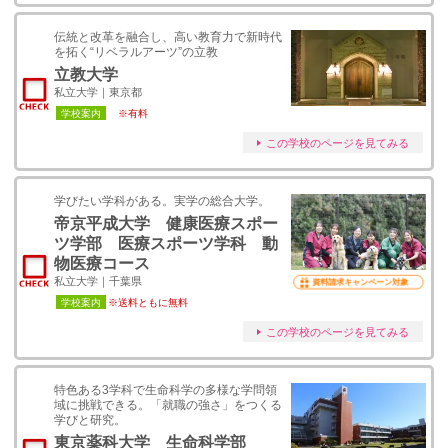
伝統と改革を融合し、高い教育力で新時代
を拓く“リベラルアーツ”の立教
立教大学
私立大学｜東京都
学校案内
※有料
この学校のページを見てみる
学びたい学科がある。実学の総合大学。
帝京平成大学 健康医療スポー
ツ学部 医療スポーツ学科 動
物医療コース
私立大学｜千葉県
資料請求キャンペーン対象
学校案内
※送料ともに無料
この学校のページを見てみる
特色ある3学科で生命科学の多様な学問領
域に挑戦できる。「就職の強さ」をつくる
学びと研究。
東京薬科大学 生命科学部