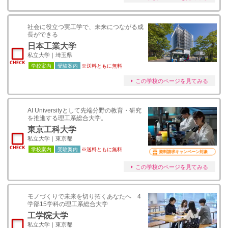
社会に役立つ実工学で、未来につながる成
長ができる
日本工業大学
私立大学｜埼玉県
学校案内
受験案内
※送料ともに無料
この学校のページを見てみる
AI Universityとして先端分野の教育・研究
を推進する理工系総合大学。
東京工科大学
私立大学｜東京都
学校案内
受験案内
※送料ともに無料
資料請求キャンペーン対象
この学校のページを見てみる
モノづくりで未来を切り拓くあなたへ 4
学部15学科の理工系総合大学
工学院大学
私立大学｜東京都