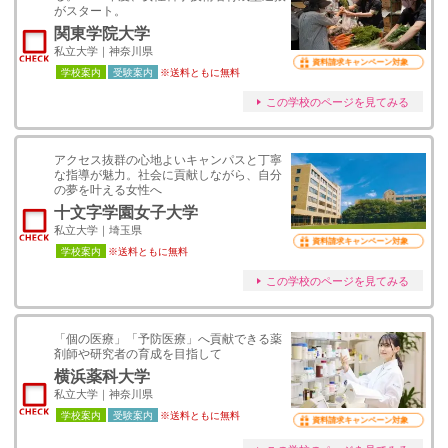
がスタート。
関東学院大学
私立大学｜神奈川県
資料請求キャンペーン対象
学校案内
受験案内
※送料ともに無料
この学校のページを見てみる
アクセス抜群の心地よいキャンパスと丁寧
な指導が魅力。社会に貢献しながら、自分
の夢を叶える女性へ
十文字学園女子大学
私立大学｜埼玉県
資料請求キャンペーン対象
学校案内
※送料ともに無料
この学校のページを見てみる
「個の医療」「予防医療」へ貢献できる薬
剤師や研究者の育成を目指して
横浜薬科大学
私立大学｜神奈川県
学校案内
受験案内
※送料ともに無料
資料請求キャンペーン対象