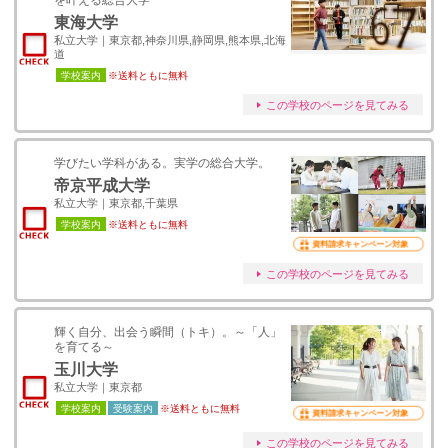
を叶える総合大学
東海大学
私立大学｜東京都,神奈川県,静岡県,熊本県,北海
道
学校案内
※送料ともに無料
この学校のページを見てみる
学びたい学科がある。実学の総合大学。
帝京平成大学
私立大学｜東京都,千葉県
学校案内
※送料ともに無料
資料請求キャンペーン対象
この学校のページを見てみる
輝く自分、出会う瞬間（トキ）。～「人」
を育てる～
玉川大学
私立大学｜東京都
学校案内
受験案内
※送料ともに無料
資料請求キャンペーン対象
この学校のページを見てみる