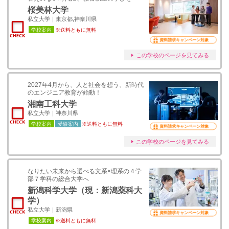
桜美林大学
私立大学｜東京都,神奈川県
学校案内
※送料ともに無料
資料請求キャンペーン対象
この学校のページを見てみる
2027年4月から、人と社会を想う、新時代
のエンジニア教育が始動！
湘南工科大学
私立大学｜神奈川県
学校案内
受験案内
※送料ともに無料
資料請求キャンペーン対象
この学校のページを見てみる
なりたい未来から選べる文系×理系の４学
部７学科の総合大学へ
新潟科学大学（現：新潟薬科大
学）
私立大学｜新潟県
資料請求キャンペーン対象
学校案内
※送料ともに無料