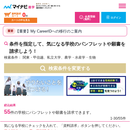
0
資料請求
カート
件
会員登録
ログイン
（無料）
カートの中を見る
【重要】My CareerIDへの移行のご案内
重要
条件を指定して、気になる学校のパンフレットや願書を
請求しよう！
検索条件：
関東・甲信越、私立大学、農学・水産学・生物
検索条件を変更する
絞込結果
55
件の学校にパンフレットや願書を請求できます。
1-30/55件
気になる学校にチェックを入れて、「資料請求」ボタンを押してください。