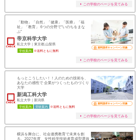
この学校のページを見てみる
「動物」「自然」「健康」「医療」「福
祉」「教育」 6つの分野で”いのちをまな
ぶ”
帝京科学大学
私立大学｜東京都,山梨県
資料請求キャンペーン対象
学校案内
※送料ともに無料
この学校のページを見てみる
もっとこうしたい！！人のための技術を、
あなたの感性で 企業がつくったものづくり
大学
新潟工科大学
私立大学｜新潟県
資料請求キャンペーン対象
学校案内
受験案内
※送料ともに無料
この学校のページを見てみる
横浜を舞台に、社会連携教育で未来を創
る。2027年度、女性科学技術者育成型選抜