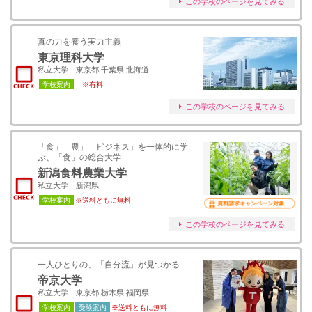
この学校のページを見てみる
真の力を養う実力主義
東京理科大学
私立大学｜東京都,千葉県,北海道
学校案内
※有料
この学校のページを見てみる
「食」「農」「ビジネス」を一体的に学
ぶ、「食」の総合大学
新潟食料農業大学
私立大学｜新潟県
学校案内
※送料ともに無料
資料請求キャンペーン対象
この学校のページを見てみる
一人ひとりの、「自分流」が見つかる
帝京大学
私立大学｜東京都,栃木県,福岡県
学校案内
受験案内
※送料ともに無料