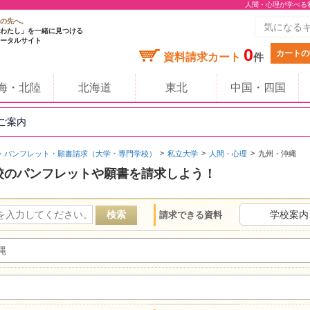
人間・心理が学べる
の先へ。
わたし」を一緒に見つける
ータルサイト
0
カートの
資料請求カート
件
海・北陸
北海道
東北
中国・四国
のご案内
・パンフレット・願書請求（大学・専門学校）
私立大学
人間・心理
九州・沖縄
校のパンフレットや願書を請求しよう！
学校案内
請求できる資料
縄