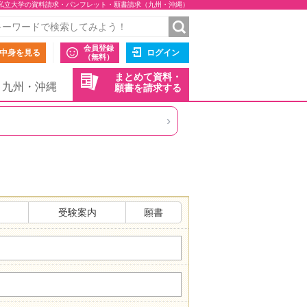
私立大学の資料請求・パンフレット・願書請求（九州・沖縄）
会員登録
中身を見る
ログイン
（無料）
まとめて資料・
九州・沖縄
願書を請求する
›
受験案内
願書