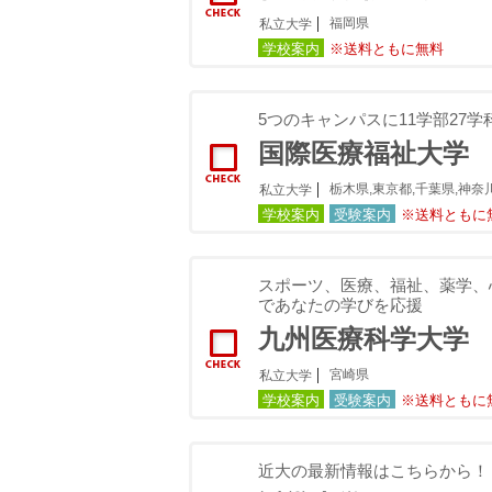
福岡県
私立大学
学校案内
※送料ともに無料
5つのキャンパスに11学部27
国際医療福祉大学
栃木県,東京都,千葉県,神奈
私立大学
学校案内
受験案内
※送料ともに
スポーツ、医療、福祉、薬学、
であなたの学びを応援
九州医療科学大学
宮崎県
私立大学
学校案内
受験案内
※送料ともに
近大の最新情報はこちらから！