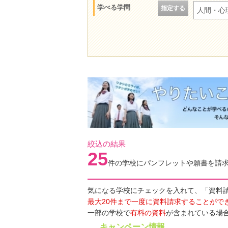
学べる学問
指定する
人間・心
絞込の結果
25
件の学校にパンフレットや願書を請
気になる学校にチェックを入れて、「資料
最大20件まで一度に資料請求することがで
一部の学校で
有料の資料
が含まれている場
キャンペーン情報