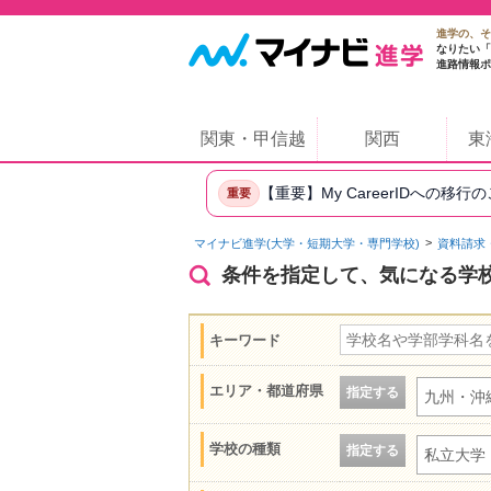
進学の、そ
なりたい「
進路情報ポ
関東・甲信越
関西
東
【重要】My CareerIDへの移行
重要
マイナビ進学(大学・短期大学・専門学校)
資料請求
条件を指定して、気になる学
キーワード
エリア・都道府県
指定する
九州・沖
学校の種類
指定する
私立大学