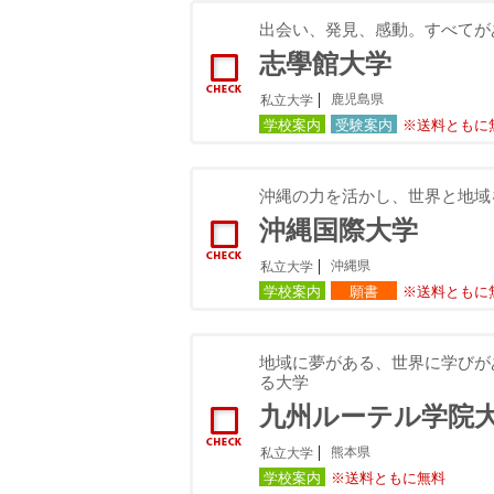
出会い、発見、感動。すべてが
志學館大学
鹿児島県
私立大学
学校案内
受験案内
※送料ともに
沖縄の力を活かし、世界と地域
沖縄国際大学
沖縄県
私立大学
学校案内
願書
※送料ともに
地域に夢がある、世界に学びが
る大学
九州ルーテル学院
熊本県
私立大学
学校案内
※送料ともに無料