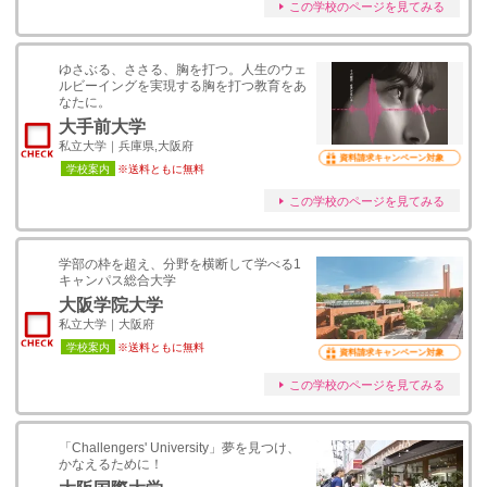
この学校のページを見てみる
ゆさぶる、ささる、胸を打つ。人生のウェ
ルビーイングを実現する胸を打つ教育をあ
なたに。
大手前大学
私立大学｜兵庫県,大阪府
資料請求キャンペーン対象
学校案内
※送料ともに無料
この学校のページを見てみる
学部の枠を超え、分野を横断して学べる1
キャンパス総合大学
大阪学院大学
私立大学｜大阪府
学校案内
※送料ともに無料
資料請求キャンペーン対象
この学校のページを見てみる
「Challengers' University」夢を見つけ、
かなえるために！