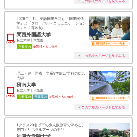
この学校のページを見てみる
2026年４月、英語国際学科が「国際関係
学」と「グローバル・コミュニケーション
学」の２専攻制に
関西外国語大学
私立大学｜大阪府
資料請求キャンペーン対象
学校案内
※送料ともに無料
この学校のページを見てみる
理工・農・医療・文系9学部17学科の総合
大学
摂南大学
私立大学｜大阪府
学校案内
受験案内
※送料ともに無料
資料請求キャンペーン対象
この学校のページを見てみる
1クラス20名以下の少人数教育で深める、
専門＋リベラルアーツの学び
神戸女学院大学