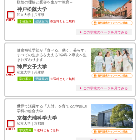
様性の理解と受容を生かす教育～
神戸松蔭大学
私立大学｜兵庫県
学校案内
受験案内
※送料ともに無料
資料請求キャンペーン対象
この学校のページを見てみる
健康福祉学部が「⾷べる、動く、暮らす」
すべての⽣きるを⽀える1学科２専攻へ⽣
まれ変わります！
神戸女子大学
私立大学｜兵庫県
資料請求キャンペーン対象
学校案内
受験案内
※送料ともに無料
この学校のページを見てみる
世界で活躍する「人財」を育てる5学部10
学科の総合大学
京都先端科学大学
私立大学｜京都府
学校案内
※送料ともに無料
資料請求キャンペーン対象