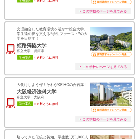
学校案内
※送料ともに無料
資料請求キャンペーン対象
この学校のページを見てみる
文理融合した教育環境を活かす総合大学。
学生達の夢を支える❝学生ファースト❞の大
学を目指す！
姫路獨協大学
私立大学｜兵庫県
資料請求キャンペーン対象
学校案内
※送料ともに無料
この学校のページを見てみる
大化けしようぜ！それがKEIHOの合言葉！
大阪経済法科大学
私立大学｜大阪府
学校案内
※送料ともに無料
資料請求キャンペーン対象
この学校のページを見てみる
培ってきた伝統と英知。学⽣数1万1,000⼈