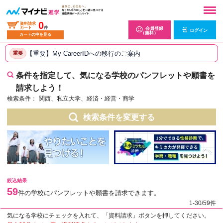
0
資料請求
カート
件
会員登録
ログイン
（無料）
カートの中を見る
【重要】My CareerIDへの移行のご案内
重要
条件を指定して、気になる学校のパンフレットや願書を
請求しよう！
検索条件：
関西、私立大学、経済・経営・商学
検索条件を変更する
絞込結果
59
件の学校にパンフレットや願書を請求できます。
1-30/59件
気になる学校にチェックを入れて、「資料請求」ボタンを押してください。