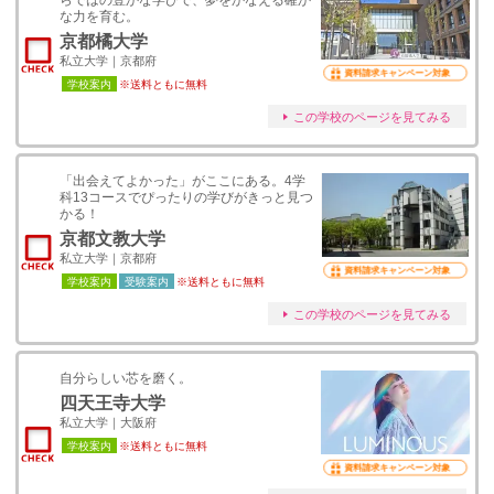
らではの豊かな学びで、夢をかなえる確か
な力を育む。
京都橘大学
私立大学｜京都府
資料請求キャンペーン対象
学校案内
※送料ともに無料
この学校のページを見てみる
「出会えてよかった」がここにある。4学
科13コースでぴったりの学びがきっと見つ
かる！
京都文教大学
私立大学｜京都府
資料請求キャンペーン対象
学校案内
受験案内
※送料ともに無料
この学校のページを見てみる
自分らしい芯を磨く。
四天王寺大学
私立大学｜大阪府
学校案内
※送料ともに無料
資料請求キャンペーン対象