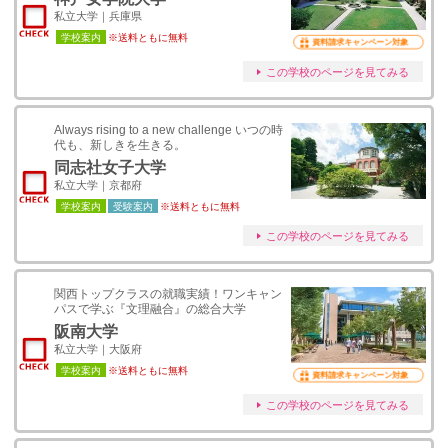
私立大学｜兵庫県
学校案内
※送料ともに無料
資料請求キャンペーン対象
この学校のページを見てみる
Always rising to a new challenge いつの時
代も、新しきを生きる。
同志社女子大学
私立大学｜京都府
学校案内
受験案内
※送料ともに無料
この学校のページを見てみる
関西トップクラスの就職実績！ワンキャン
パスで学ぶ『文理融合』の総合大学
阪南大学
私立大学｜大阪府
学校案内
※送料ともに無料
資料請求キャンペーン対象
この学校のページを見てみる