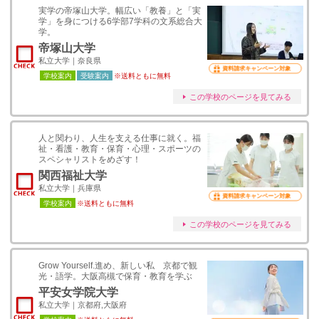
実学の帝塚山大学。幅広い「教養」と「実
学」を身につける6学部7学科の文系総合大
学。
帝塚山大学
私立大学｜奈良県
資料請求キャンペーン対象
学校案内
受験案内
※送料ともに無料
この学校のページを見てみる
人と関わり、人生を支える仕事に就く。福
祉・看護・教育・保育・心理・スポーツの
スペシャリストをめざす！
関西福祉大学
私立大学｜兵庫県
資料請求キャンペーン対象
学校案内
※送料ともに無料
この学校のページを見てみる
Grow Yourself.進め、新しい私 京都で観
光・語学。大阪高槻で保育・教育を学ぶ
平安女学院大学
私立大学｜京都府,大阪府