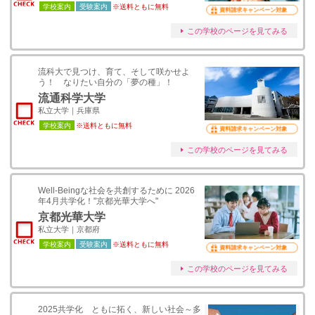
学校案内
受験案内
※送料ともに無料
資料請求キャンペーン対象
この学校のページを見てみる
流科大で見つけ、育て、そして咲かせよ
う！ なりたい自分の「夢の種」！
流通科学大学
私立大学｜兵庫県
学校案内
※送料ともに無料
資料請求キャンペーン対象
この学校のページを見てみる
Well-Beingな社会を共創するために 2026
年4月共学化！"京都光華大学へ"
京都光華大学
私立大学｜京都府
学校案内
受験案内
※送料ともに無料
資料請求キャンペーン対象
この学校のページを見てみる
2025共学化 ともに拓く、新しい社会～多