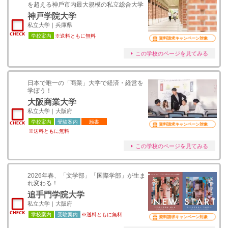
を超える神⼾市内最⼤規模の私立総合⼤学
神戸学院大学
私立大学｜兵庫県
学校案内
※送料ともに無料
資料請求キャンペーン対象
この学校のページを見てみる
日本で唯一の「商業」大学で経済・経営を
学ぼう！
大阪商業大学
私立大学｜大阪府
学校案内
受験案内
願書
資料請求キャンペーン対象
※送料ともに無料
この学校のページを見てみる
2026年春、「文学部」「国際学部」が生ま
れ変わる！
追手門学院大学
私立大学｜大阪府
学校案内
受験案内
※送料ともに無料
資料請求キャンペーン対象