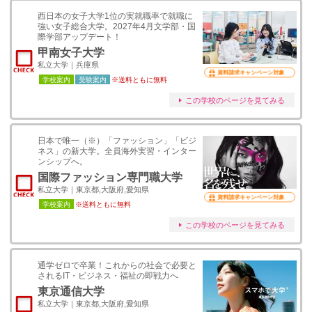
西日本の女子大学1位の実就職率で就職に
強い女子総合大学。2027年4月文学部・国
際学部アップデート！
甲南女子大学
私立大学｜兵庫県
資料請求キャンペーン対象
学校案内
受験案内
※送料ともに無料
この学校のページを見てみる
日本で唯一（※）「ファッション」「ビジ
ネス」の新大学。全員海外実習・インター
ンシップへ。
国際ファッション専門職大学
私立大学｜東京都,大阪府,愛知県
資料請求キャンペーン対象
学校案内
※送料ともに無料
この学校のページを見てみる
通学ゼロで卒業！これからの社会で必要と
されるIT・ビジネス・福祉の即戦力へ
東京通信大学
私立大学｜東京都,大阪府,愛知県