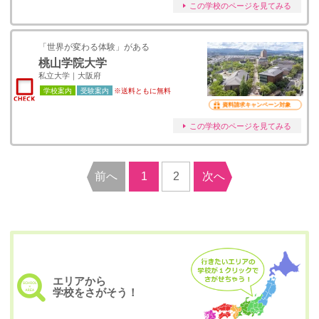
この学校のページを見てみる
「世界が変わる体験」がある
桃山学院大学
私立大学｜大阪府
学校案内
受験案内
※送料ともに無料
資料請求キャンペーン対象
この学校のページを見てみる
前へ
1
2
次へ
エリアから
学校をさがそう！