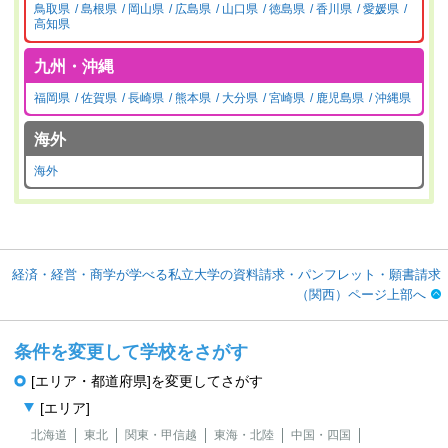
鳥取県
島根県
岡山県
広島県
山口県
徳島県
香川県
愛媛県
高知県
九州・沖縄
福岡県
佐賀県
長崎県
熊本県
大分県
宮崎県
鹿児島県
沖縄県
海外
海外
経済・経営・商学が学べる私立大学の資料請求・パンフレット・願書請求
（関西）ページ上部へ
条件を変更して学校をさがす
[エリア・都道府県]を変更してさがす
[エリア]
北海道
東北
関東・甲信越
東海・北陸
中国・四国