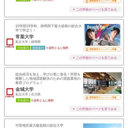
資料請求キャンペーン対象
この学校のページを見てみる
10学部19学科、静岡県下最大規模の総合大
学で学ぼう！
常葉大学
私立大学｜静岡県
学校案内
受験案内
※送料ともに無料
資料請求キャンペーン対象
この学校のページを見てみる
総合経済を加え、学びが更に進化！学部を
横断した地域課題解決のための実践重視の
教育プログラム！
金城大学
私立大学｜石川県
資料請求キャンペーン対象
学校案内
※送料ともに無料
この学校のページを見てみる
中部地区最大級規模の総合大学