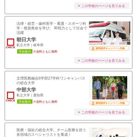
この学校のページを見てみる
法律・経営・歯科医学・看護・スポーツ科
学・救急救命を学び、 即戦力として社会で
活躍
朝日大学
私立大学｜岐阜県
資料請求キャンペーン対象
学校案内
※送料ともに無料
この学校のページを見てみる
文理医教融合8学部27学科ワンキャンパス
の総合大学
中部大学
私立大学｜愛知県
学校案内
※送料ともに無料
資料請求キャンペーン対象
この学校のページを見てみる
医療・福祉の総合大学。チーム医療を担う
各領域のスペシャリストを養成！