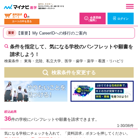
0
資料請求
カート
件
会員登録
ログイン
（無料）
カートの中を見る
【重要】My CareerIDへの移行のご案内
重要
条件を指定して、気になる学校のパンフレットや願書を
請求しよう！
検索条件：
東海・北陸、私立大学、医学・歯学・薬学・看護・リハビリ
検索条件を変更する
絞込結果
36
件の学校にパンフレットや願書を請求できます。
1-30/36件
気になる学校にチェックを入れて、「資料請求」ボタンを押してください。