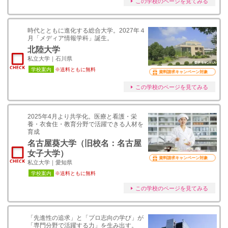
この学校のページを見てみる
時代とともに進化する総合大学。2027年４
月「メディア情報学科」誕生。
北陸大学
私立大学｜石川県
学校案内
※送料ともに無料
資料請求キャンペーン対象
この学校のページを見てみる
2025年4月より共学化。医療と看護・栄
養・衣食住・教育分野で活躍できる人材を
育成
名古屋葵大学（旧校名：名古屋
女子大学）
資料請求キャンペーン対象
私立大学｜愛知県
学校案内
※送料ともに無料
この学校のページを見てみる
「先進性の追求」と「プロ志向の学び」が
「専門分野で活躍する力」を生み出す。