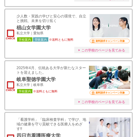
少人数・実践の学びと安心の環境で、自立
と挑戦、未来を切り拓く
椙山女学園大学
私立大学｜愛知県
学校案内
受験案内
※送料ともに無料
資料請求キャンペーン対象
この学校のページを見てみる
2025年4月、伝統ある大学が新たなスター
トを迎えました。
岐阜聖徳学園大学
私立大学｜岐阜県
学校案内
※送料ともに無料
資料請求キャンペーン対象
この学校のページを見てみる
「看護学科」「臨床検査学科」で学び、地
域の健康を守り貢献できる医療人をめざ
す!!
四日市看護医療大学