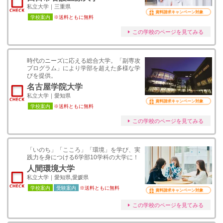
私立大学｜三重県
資料請求キャンペーン対象
学校案内
※送料ともに無料
この学校のページを見てみる
時代のニーズに応える総合大学。「副専攻
プログラム」により学部を超えた多様な学
びを提供。
名古屋学院大学
私立大学｜愛知県
資料請求キャンペーン対象
学校案内
※送料ともに無料
この学校のページを見てみる
「いのち」「こころ」「環境」を学び、実
践力を身につける6学部10学科の大学に！
人間環境大学
私立大学｜愛知県,愛媛県
学校案内
受験案内
※送料ともに無料
資料請求キャンペーン対象
この学校のページを見てみる