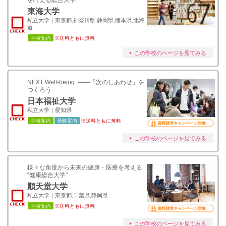
を叶える総合大学
東海大学
私立大学｜東京都,神奈川県,静岡県,熊本県,北海
道
学校案内
※送料ともに無料
この学校のページを見てみる
NEXT Well-being. ――「次のしあわせ」を
つくろう
日本福祉大学
私立大学｜愛知県
学校案内
受験案内
※送料ともに無料
資料請求キャンペーン対象
この学校のページを見てみる
様々な角度から未来の健康・医療を考える
“健康総合大学”
順天堂大学
私立大学｜東京都,千葉県,静岡県
学校案内
※送料ともに無料
資料請求キャンペーン対象
この学校のページを見てみる