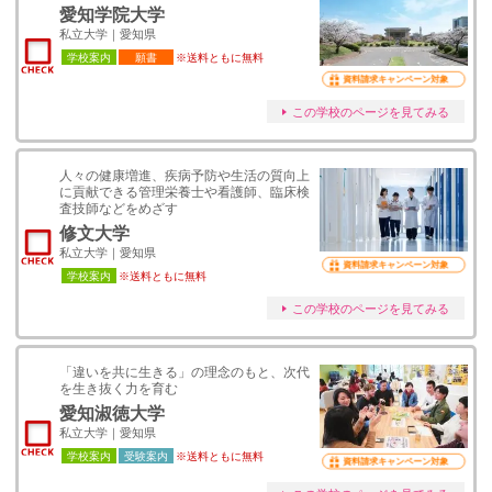
愛知学院大学
私立大学｜愛知県
学校案内
願書
※送料ともに無料
資料請求キャンペーン対象
この学校のページを見てみる
人々の健康増進、疾病予防や生活の質向上
に貢献できる管理栄養士や看護師、臨床検
査技師などをめざす
修文大学
私立大学｜愛知県
資料請求キャンペーン対象
学校案内
※送料ともに無料
この学校のページを見てみる
「違いを共に生きる」の理念のもと、次代
を生き抜く力を育む
愛知淑徳大学
私立大学｜愛知県
学校案内
受験案内
※送料ともに無料
資料請求キャンペーン対象