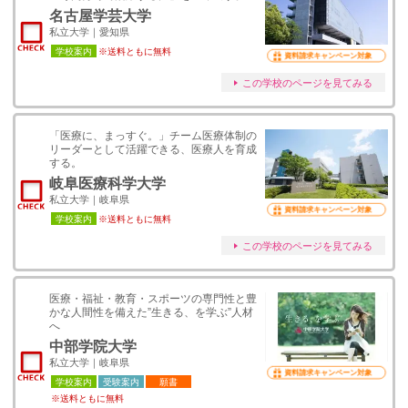
名古屋学芸大学
私立大学｜愛知県
学校案内
※送料ともに無料
資料請求キャンペーン対象
この学校のページを見てみる
「医療に、まっすぐ。」チーム医療体制の
リーダーとして活躍できる、医療人を育成
する。
岐阜医療科学大学
私立大学｜岐阜県
資料請求キャンペーン対象
学校案内
※送料ともに無料
この学校のページを見てみる
医療・福祉・教育・スポーツの専門性と豊
かな人間性を備えた”生きる、を学ぶ”人材
へ
中部学院大学
私立大学｜岐阜県
資料請求キャンペーン対象
学校案内
受験案内
願書
※送料ともに無料