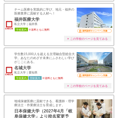
チーム医療を実践的に学び、地元・福井の
医療業界に貢献する人材へ！
福井医療大学
私立大学｜福井県
学校案内
※送料ともに無料
資料請求キャンペーン対象
この学校のページを見てみる
学生数15,000人を超える文理融合型総合大
学。あなたのめざす未来にふさわしい学び
がここにある。
名城大学
私立大学｜愛知県
資料請求キャンペーン対象
学校案内
受験案内
※送料ともに無料
この学校のページを見てみる
地域保健医療に貢献できる、看護師・理学
療法士・作業療法士を育成します。
日本保健大学（2027年4月「岐
阜保健大学」より校名変更予