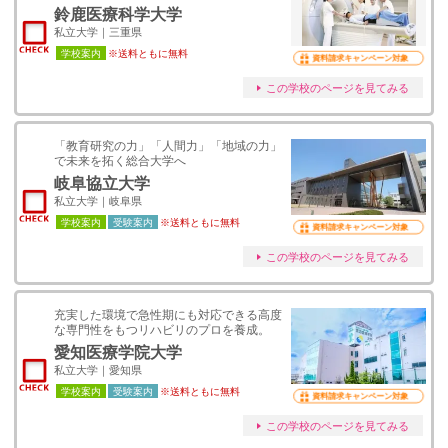
鈴鹿医療科学大学
私立大学｜三重県
学校案内
※送料ともに無料
資料請求キャンペーン対象
この学校のページを見てみる
「教育研究の⼒」「⼈間⼒」「地域の⼒」
で未来を拓く総合⼤学へ
岐阜協立大学
私立大学｜岐阜県
学校案内
受験案内
※送料ともに無料
資料請求キャンペーン対象
この学校のページを見てみる
充実した環境で急性期にも対応できる高度
な専門性をもつリハビリのプロを養成。
愛知医療学院大学
私立大学｜愛知県
学校案内
受験案内
※送料ともに無料
資料請求キャンペーン対象
この学校のページを見てみる