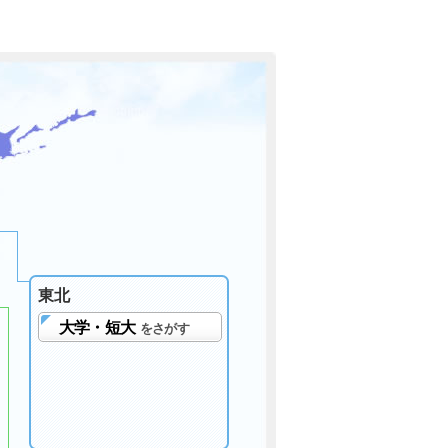
東北
大学・短大
をさがす