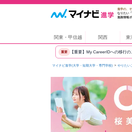
進学の、そ
なりたい「
進路情報ポ
関東・甲信越
関西
東
【重要】My CareerIDへの移行
重要
マイナビ進学(大学・短期大学・専門学校)
やりたい