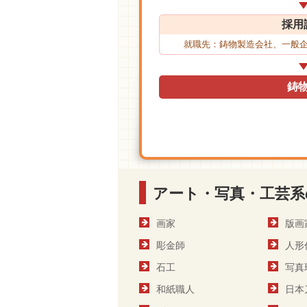
採用
就職先：鋳物製造会社、一般
鋳
アート・写真・工芸系
画家
版画
彫金師
人形
石工
写真
和紙職人
日本