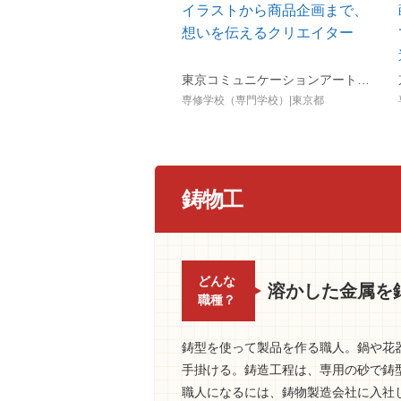
イラストから商品企画まで、
想いを伝えるクリエイター
東京コミュニケーションアート専門学校（マンガ・イラスト・アニメ・ゲーム・3DCG・グラフィック・VTuber・AI／IT）
専修学校（専門学校）|東京都
鋳物工
どんな
溶かした金属を
職種？
鋳型を使って製品を作る職人。鍋や花
手掛ける。鋳造工程は、専用の砂で鋳
職人になるには、鋳物製造会社に入社