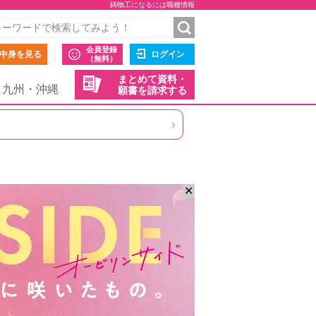
鋳物工になるには職種情報
会員登録
中身を見る
ログイン
（無料）
まとめて資料・
九州・沖縄
願書を請求する
›
✕