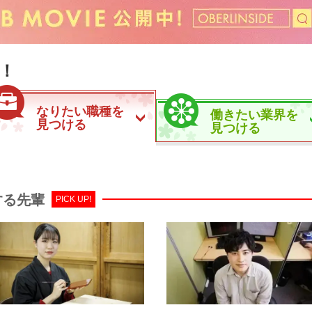
！
なりたい職種を
働きたい業界を
見つける
見つける
する先輩
PICK UP!