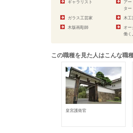
ギャラリスト
アー
ター
ガラス工芸家
木工
木版画彫師
オー
働く
この職種を見た人はこんな職
皇宮護衛官