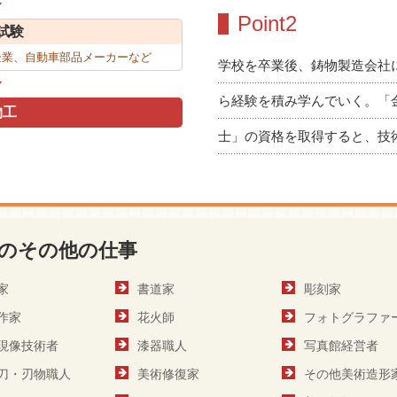
Point2
試験
企業、自動車部品メーカーなど
学校を卒業後、鋳物製造会社
ら経験を積み学んでいく。「
物工
士」の資格を取得すると、技
のその他の仕事
家
書道家
彫刻家
作家
花火師
フォトグラファ
現像技術者
漆器職人
写真館経営者
刀・刃物職人
美術修復家
その他美術造形