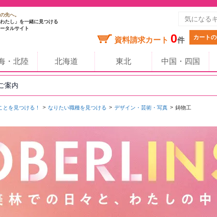
の先へ。
わたし」を一緒に見つける
ータルサイト
0
カートの
資料請求カート
件
海・北陸
北海道
東北
中国・四国
のご案内
ことを見つける！
なりたい職種を見つける
デザイン・芸術・写真
鋳物工