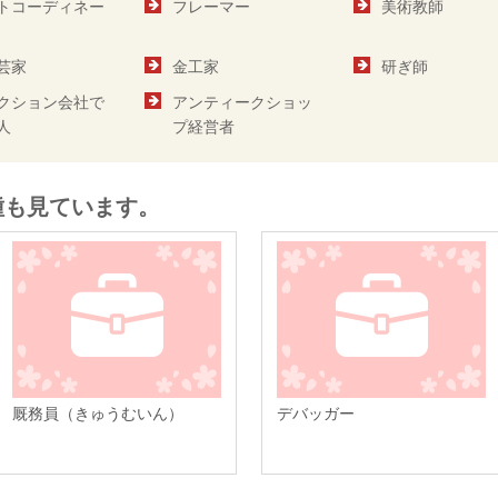
トコーディネー
フレーマー
美術教師
芸家
金工家
研ぎ師
クション会社で
アンティークショッ
人
プ経営者
種も見ています。
厩務員（きゅうむいん）
デバッガー