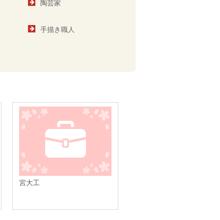
陶芸家
手描き職人
宮大工
オプチカル技師