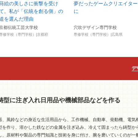
蒔絵の美しさに衝撃を受け
夢だったゲームクリエイター
て。私が「伝統を創る側」の
に
道を選んだ理由
京都伝統工芸大学校
穴吹デザイン専門学校
専修学校（専門学校）|京都府
専修学校（専門学校）|広島県
デ
鋳型に注ぎ入れ日用品や機械部品などを作る
器、風鈴などの身近な生活用品から、工作機械、自動車、発動機、電気
型を作り、溶かした鉄などの金属を注ぎ込み、冷えて固まったら鋳型か
し、原材料や製品の専門知識と技術を身に付け、腕を磨いていくのが一