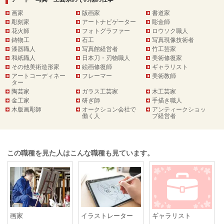
画家
版画家
書道家
彫刻家
アートナビゲーター
彫金師
花火師
フォトグラファー
ロウソク職人
鋳物工
石工
写真現像技術者
漆器職人
写真館経営者
竹工芸家
和紙職人
日本刀・刃物職人
美術修復家
その他美術造形家
絵画修復師
ギャラリスト
アートコーディネー
フレーマー
美術教師
ター
陶芸家
ガラス工芸家
木工芸家
金工家
研ぎ師
手描き職人
木版画彫師
オークション会社で
アンティークショッ
働く人
プ経営者
この職種を見た人はこんな職種も見ています。
画家
イラストレーター
ギャラリスト