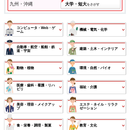
九州・沖縄
大学・短大
をさがす
コンピュータ・Web・ゲ
機械・電気・化学
ーム
自動車・航空・船舶・鉄
建築・土木・インテリア
道・宇宙
動物・植物
環境・自然・バイオ
医療・歯科・看護・リハ
福祉・介護
ビリ
美容・理容・メイクアッ
エステ・ネイル・リラク
プ
ゼーション
食・栄養・調理・製菓
教育・文化