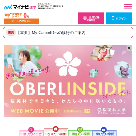
0
資料請求
カート
件
会員登録
ログイン
（無料）
カートの中を見る
【重要】My CareerIDへの移行のご案内
重要
✕
やりたいこと
なりたい職種
働きたい業界
学びたい学問