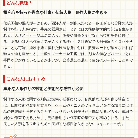
どんな職種？
探究心を持った丹念な仕事が伝統人形、創作人形に生きる
伝統工芸の雛人形をはじめ、西洋人形、創作人形など、さまざまな分野の人形
制作を行う人を指す。手先の器用さと、ときには美術解剖学的な知識も生かさ
れる。人形メーカーや工房に入り、指導や研修を受けながら技術を身に付け
る。あるいは人形作家に弟子入りするほか、各種教室で人形作家のイロハを学
ぶことも可能。経験を経て優れた技法を身に付け、販売ルートが確立されれば
独立の道も開かれる。一般のメーカーや工房では、顔や衣装などパーツごとに
専門が分かれていることが多いが、公募展に出展して自分の力を試すこともで
きる。
こんな人におすすめ
繊細な人形作りの技術と美術的な感性が必要
制作する人形に関する知識と技術が必要になる。伝統的な人形を作る場合に
は、伝統技術や歴史的背景を、ゲームやアニメのフィギュアを作る場合には作
品の世界観を理解することで、より深い人形作りが可能になるだろう。繊細で
細かい作業であるため、手先の器用さや作業時の集中力が求められる。また、
美しい人形を作り出すための美術的な感性は欠かせないスキルの一つだ。