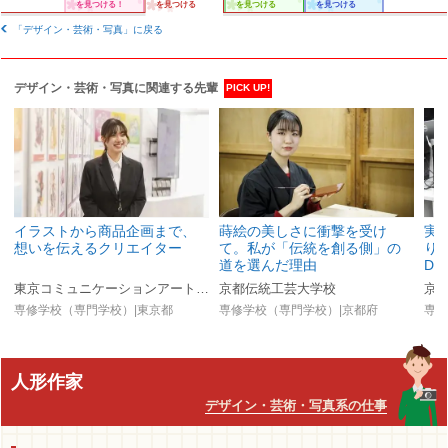
を見つける！
を見つける
を見つける
を見つける
「デザイン・芸術・写真」に戻る
デザイン・芸術・写真に関連する先輩
PICK UP!
イラストから商品企画まで、
蒔絵の美しさに衝撃を受け
実
想いを伝えるクリエイター
て。私が「伝統を創る側」の
り
道を選んだ理由
D
東京コミュニケーションアート専門学校（マンガ・イラスト・アニメ・ゲーム・3DCG・グラフィック・VTuber・AI／IT）
京都伝統工芸大学校
京
専修学校（専門学校）|東京都
専修学校（専門学校）|京都府
専修
人形作家
デザイン・芸術・写真系の仕事