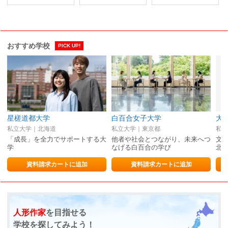
おすすめ学校
PICK UP!
星槎道都大学
白百合女子大学
大
私立大学｜北海道
私立大学｜東京都
私立
「成長」を全力でサポートする大
他者や社会とつながり、未来へつ
文
学
なげる白百合の学び
北
資料請求カートに追加
資料請求カートに追加
人形作家
を目指せる
学校を探してみよう！