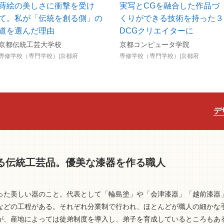
蒔絵の美しさに衝撃を受け
実写とCGを融合した作品づ
て。私が「伝統を創る側」の
くりができる技術を持った３
道を選んだ理由
DCGクリエイターに
京都伝統工芸大学校
京都コンピュータ学院
専修学校（専門学校）|京都府
専修学校（専門学校）|京都府
デ
る伝統工芸品。優美な漆器を作る職人
った美しい器のこと。代表として「輪島塗」や「会津漆器」「越前漆器
などの工程がある。それぞれ分業制で行われ、ほとんどが職人の細かな
が、産地によっては徒弟制度を導入し、弟子を育成しているところもあ