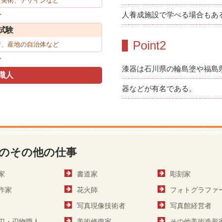
、美術、デザインなど
人養成施設で学べる場合もあ
試験
Point2
所、産地の自治体など
漆器は石川県の輪島塗や福島
職人
器などが有名である。
のその他の仕事
家
書道家
彫刻家
作家
花火師
フォトグラファ
写真現像技術者
写真館経営者
刀・刃物職人
美術修復家
その他美術造形