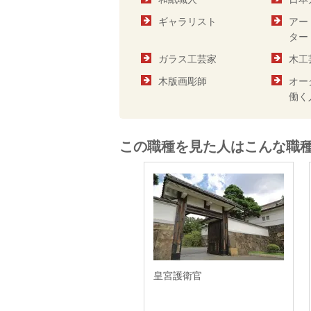
ギャラリスト
アー
ター
ガラス工芸家
木工
木版画彫師
オー
働く
この職種を見た人はこんな職
皇宮護衛官