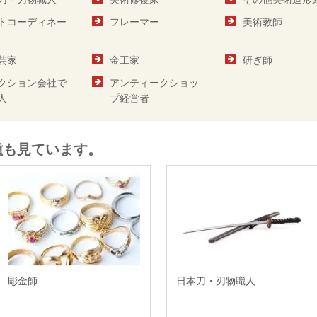
トコーディネー
フレーマー
美術教師
芸家
金工家
研ぎ師
クション会社で
アンティークショッ
人
プ経営者
種も見ています。
彫金師
日本刀・刃物職人