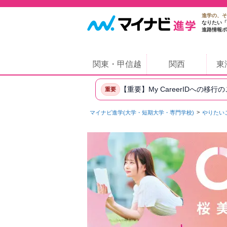
進学の、そ
なりたい「
進路情報ポ
関東・甲信越
関西
東
【重要】My CareerIDへの移行
重要
マイナビ進学(大学・短期大学・専門学校)
やりたい