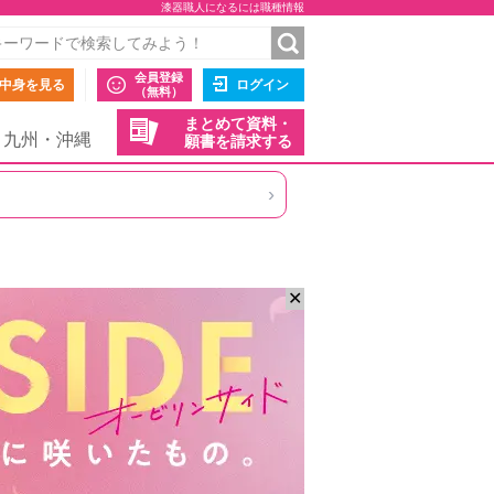
漆器職人になるには職種情報
会員登録
中身を見る
ログイン
（無料）
まとめて資料・
九州・沖縄
願書を請求する
›
✕