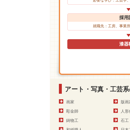
必要な学び：工芸学
採用
就職先：工房、事業
漆器
アート・写真・工芸系
画家
版画
彫金師
人形
鋳物工
石工
和紙職人
日本