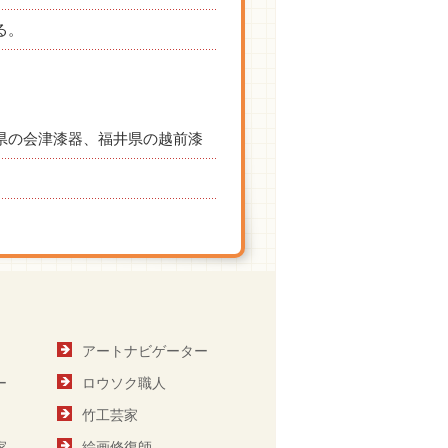
る。
県の会津漆器、福井県の越前漆
アートナビゲーター
ー
ロウソク職人
竹工芸家
家
絵画修復師