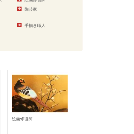
陶芸家
手描き職人
絵画修復師
竹工芸家