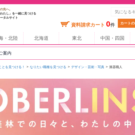
の先へ。
わたし」を一緒に見つける
ータルサイト
0
カートの
資料請求カート
件
海・北陸
北海道
東北
中国・四国
のご案内
ことを見つける！
なりたい職種を見つける
デザイン・芸術・写真
漆器職人