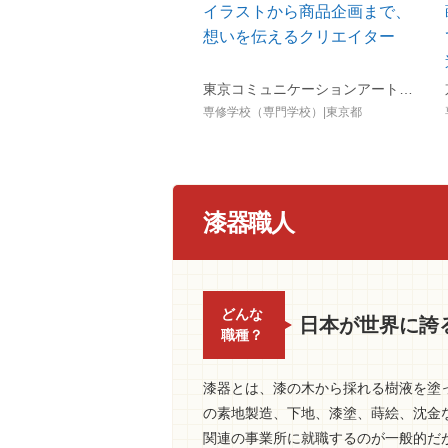
イラストから商品企画まで、
想いを伝えるクリエイター
東京コミュニケーションアート専門学校（マンガ・イラスト・アニメ・ゲーム・3DCG・グラフィック・VTuber・AI／IT）
専修学校（専門学校）|東京都
漆器職人
どんな
日本が世界に誇
職種？
漆器とは、漆の木から採れる樹液を塗
の素地製造、下地、漆塗、蒔絵、沈金
関連の事業所に就職するのが一般的だ