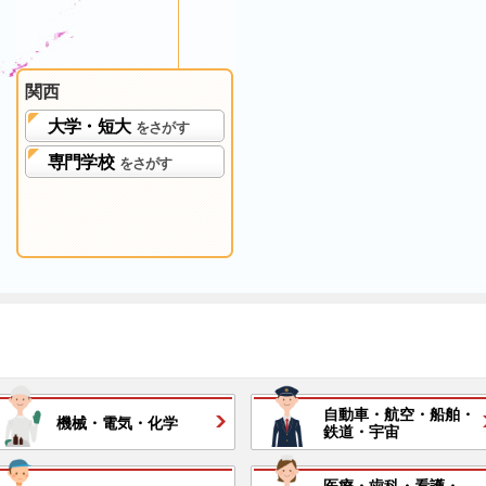
関西
大学・短大
をさがす
専門学校
をさがす
自動車・
航空・
船舶・
機械・
電気・
化学
鉄道・
宇宙