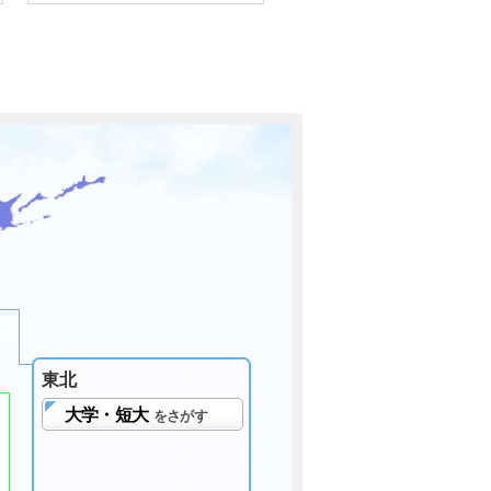
東北
大学・短大
をさがす