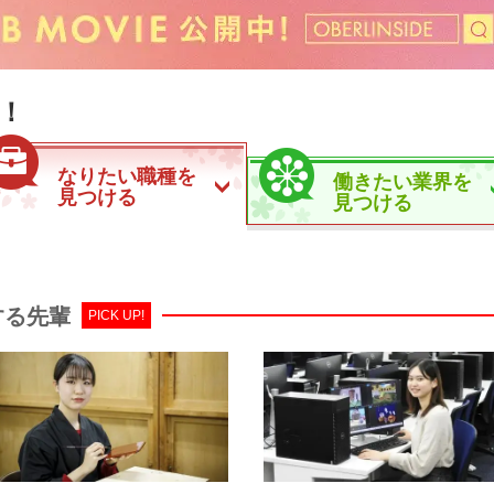
！
なりたい職種を
働きたい業界を
見つける
見つける
する先輩
PICK UP!