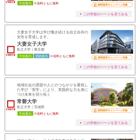
学校案内
※送料ともに無料
資料請求キャンペーン対象
この学校のページを見てみる
大妻女子大学は学び働き続ける自立自存の
女性を育成します。
大妻女子大学
私立大学｜東京都
学校案内
受験案内
※送料ともに無料
資料請求キャンペーン対象
この学校のページを見てみる
地域社会の課題や人とのつながりを重視し
た学び「実学」により、実践的な力を身に
つけ未来を切り拓く
常磐大学
私立大学｜茨城県
資料請求キャンペーン対象
学校案内
※送料ともに無料
この学校のページを見てみる