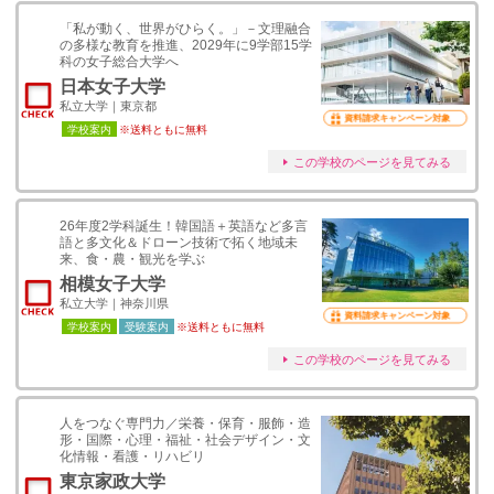
「私が動く、世界がひらく。」－文理融合
の多様な教育を推進、2029年に9学部15学
科の女子総合大学へ
日本女子大学
私立大学｜東京都
資料請求キャンペーン対象
学校案内
※送料ともに無料
この学校のページを見てみる
26年度2学科誕生！韓国語＋英語など多言
語と多文化＆ドローン技術で拓く地域未
来、食・農・観光を学ぶ
相模女子大学
私立大学｜神奈川県
資料請求キャンペーン対象
学校案内
受験案内
※送料ともに無料
この学校のページを見てみる
人をつなぐ専門力／栄養・保育・服飾・造
形・国際・心理・福祉・社会デザイン・文
化情報・看護・リハビリ
東京家政大学