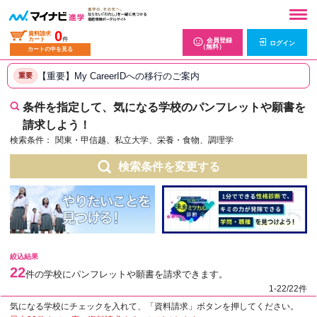
0
資料請求
カート
件
会員登録
ログイン
（無料）
カートの中を見る
【重要】My CareerIDへの移行のご案内
重要
条件を指定して、気になる学校のパンフレットや願書を
請求しよう！
検索条件：
関東・甲信越、私立大学、栄養・食物、調理学
検索条件を変更する
絞込結果
22
件の学校にパンフレットや願書を請求できます。
1-22/22件
気になる学校にチェックを入れて、「資料請求」ボタンを押してください。