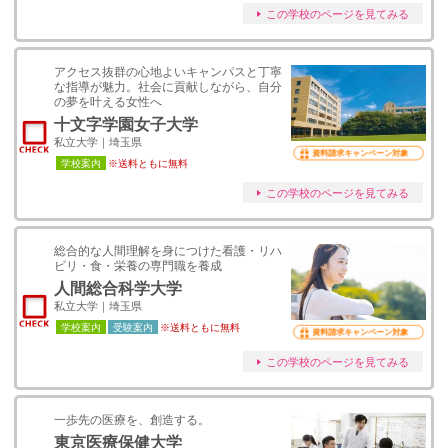
この学校のページを見てみる
アクセス抜群の心地よいキャンパスと丁寧
な指導が魅力。社会に貢献しながら、自分
の夢を叶える女性へ
十文字学園女子大学
私立大学｜埼玉県
資料請求キャンペーン対象
学校案内
※送料ともに無料
この学校のページを見てみる
総合的な人間理解を身につけた看護・リハ
ビリ・食・栄養の専門職を養成
人間総合科学大学
私立大学｜埼玉県
学校案内
受験案内
※送料ともに無料
資料請求キャンペーン対象
この学校のページを見てみる
一歩先の医療を、創造する。
東京医療保健大学