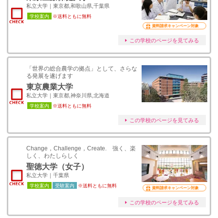
私立大学｜東京都,和歌山県,千葉県
学校案内
※送料ともに無料
資料請求キャンペーン対象
この学校のページを見てみる
「世界の総合農学の拠点」として、さらな
る発展を遂げます
東京農業大学
私立大学｜東京都,神奈川県,北海道
学校案内
※送料ともに無料
この学校のページを見てみる
Change，Challenge，Create. 強く、楽
しく、わたしらしく
聖徳大学（女子）
私立大学｜千葉県
学校案内
受験案内
※送料ともに無料
資料請求キャンペーン対象
この学校のページを見てみる