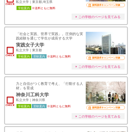
私立大学｜東京都,埼玉県
資料請求キャンペーン対象
学校案内
※送料ともに無料
この学校のページを見てみる
「社会と実践、世界で実践」。圧倒的な実
践経験を通じて学生が成長する大学
実践女子大学
私立大学｜東京都
学校案内
受験案内
※送料ともに無料
資料請求キャンペーン対象
この学校のページを見てみる
力と自信がつく教育で考え、「行動する人
材」を育成
神奈川工科大学
私立大学｜神奈川県
学校案内
受験案内
※送料ともに無料
資料請求キャンペーン対象
この学校のページを見てみる