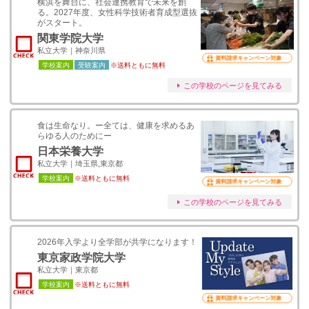
横浜を舞台に、社会連携教育で未来を創
る。2027年度、女性科学技術者育成型選抜
がスタート。
関東学院大学
私立大学｜神奈川県
資料請求キャンペーン対象
学校案内
受験案内
※送料ともに無料
この学校のページを見てみる
食は生命なり。ー全ては、健康を求めるあ
らゆる人のためにー
日本栄養大学
私立大学｜埼玉県,東京都
学校案内
※送料ともに無料
資料請求キャンペーン対象
この学校のページを見てみる
2026年入学より全学部が共学になります！
東京家政学院大学
私立大学｜東京都
学校案内
※送料ともに無料
資料請求キャンペーン対象