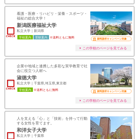
看護・医療・リハビリ・栄養・スポーツ・
福祉の総合大学！
新潟医療福祉大学
私立大学｜新潟県
学校案内
受験案内
※送料ともに無料
資料請求キャンペーン対象
この学校のページを見てみる
企業や地域と連携した多彩な実学教育で社
会に役立つ人材へ
淑徳大学
私立大学｜千葉県,埼玉県,東京都
学校案内
※送料ともに無料
資料請求キャンペーン対象
この学校のページを見てみる
人を支える「心」と「技術」を持って行動
する女性を育てます。
和洋女子大学
私立大学｜千葉県