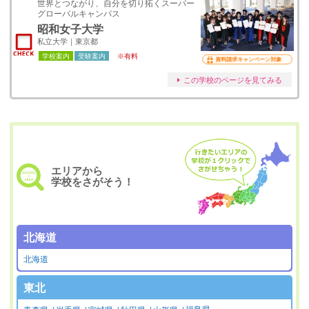
世界とつながり、自分を切り拓くスーパー
グローバルキャンパス
昭和女子大学
私立大学｜東京都
学校案内
受験案内
※有料
資料請求キャンペーン対象
この学校のページを見てみる
エリアから
学校をさがそう！
北海道
北海道
東北