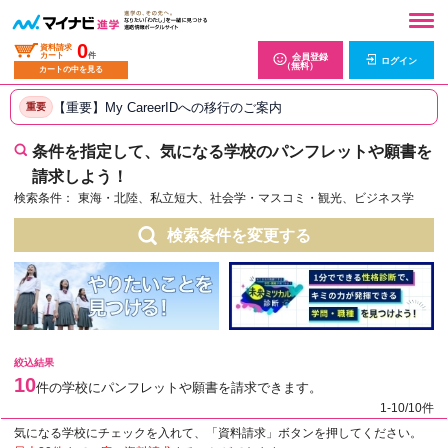
0
資料請求
カート
件
会員登録
ログイン
（無料）
カートの中を見る
【重要】My CareerIDへの移行のご案内
重要
条件を指定して、気になる学校のパンフレットや願書を
請求しよう！
検索条件：
東海・北陸、私立短大、社会学・マスコミ・観光、ビジネス学
検索条件を変更する
絞込結果
10
件の学校にパンフレットや願書を請求できます。
1-10/10件
気になる学校にチェックを入れて、「資料請求」ボタンを押してください。