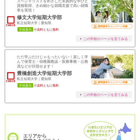
スペシャリストをめざした実践的な学びと
資格取得、きめ細かな就職支援で高い就職
率を実現！
修文大学短期大学部
私立短期大学｜愛知県
資料請求キャンペーン対象
学校案内
※送料ともに無料
この学校のページを見てみる
ただ学ぶだけじゃもったいない！楽しく学
んで保育士・幼稚園教諭・医療事務・公務
員などが目指せます！
豊橋創造大学短期大学部
私立短期大学｜愛知県
資料請求キャンペーン対象
学校案内
※送料ともに無料
この学校のページを見てみる
エリアから