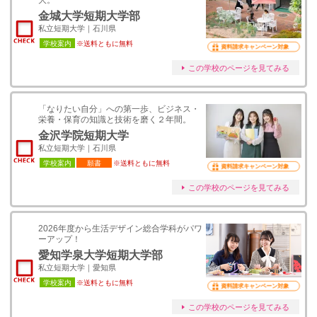
大。
金城大学短期大学部
私立短期大学｜石川県
学校案内
※送料ともに無料
資料請求キャンペーン対象
この学校のページを見てみる
「なりたい自分」への第一歩、ビジネス・
栄養・保育の知識と技術を磨く２年間。
金沢学院短期大学
私立短期大学｜石川県
学校案内
願書
※送料ともに無料
資料請求キャンペーン対象
この学校のページを見てみる
2026年度から生活デザイン総合学科がパワ
ーアップ！
愛知学泉大学短期大学部
私立短期大学｜愛知県
学校案内
※送料ともに無料
資料請求キャンペーン対象
この学校のページを見てみる