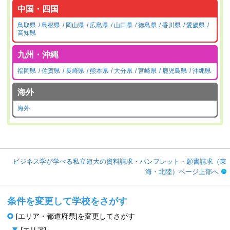
中国・四国
鳥取県
島根県
岡山県
広島県
山口県
徳島県
香川県
愛媛県
高知県
九州・沖縄
福岡県
佐賀県
長崎県
熊本県
大分県
宮崎県
鹿児島県
沖縄県
海外
海外
ビジネス学が学べる私立短大の資料請求・パンフレット・願書請求（東
海・北陸）ページ上部へ
条件を変更して学校をさがす
[エリア・都道府県]を変更してさがす