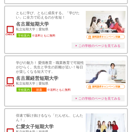
ともに学び、ともに成長する。「学びた
い」に全力で応えるのが名短！
名古屋短期大学
私立短期大学｜愛知県
学校案内
※送料ともに無料
資料請求キャンペーン対象
この学校のページを見てみる
学びの魅力！ 愛情教育・職業教育で可能性
がひらく。先生と学生の距離が近い！毎日
が楽しくなる短大です。
名古屋経営短期大学
私立短期大学｜愛知県
資料請求キャンペーン対象
学校案内
願書
※送料ともに無料
この学校のページを見てみる
倍速で駆け抜けるなら「だんぜん、じんた
ん！」
仁愛女子短期大学
私立短期大学｜福井県