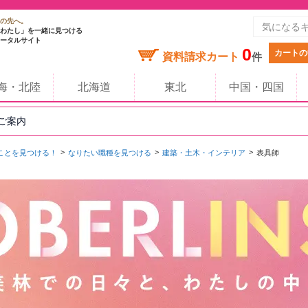
の先へ。
わたし」を一緒に見つける
ータルサイト
0
カートの
資料請求カート
件
海・北陸
北海道
東北
中国・四国
のご案内
ことを見つける！
なりたい職種を見つける
建築・土木・インテリア
表具師