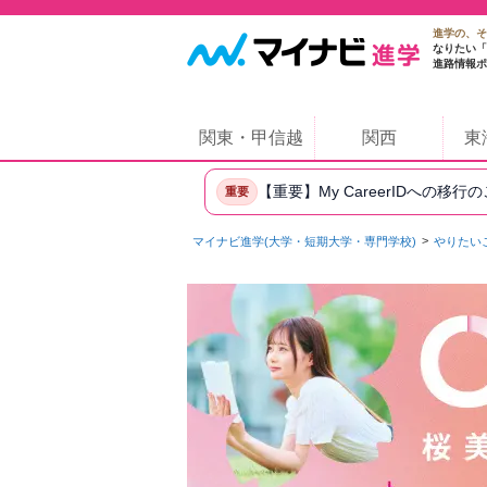
進学の、そ
なりたい「
進路情報ポ
関東・甲信越
関西
東
【重要】My CareerIDへの移行
重要
マイナビ進学(大学・短期大学・専門学校)
やりたい