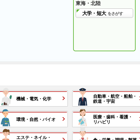
東海・北陸
大学・短大
をさがす
自動車・
航空・
船舶・
機械・
電気・
化学
鉄道・
宇宙
医療・
歯科・
看護・
環境・
自然・
バイオ
リハビリ
エステ・
ネイル・