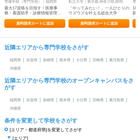
専修学校（専門学校）｜福岡県
私立大学｜東京都,神奈川県,静岡県,熊本県,北海道
専修
最大17資格を目指す！医療事
「やってみたい！」一人ひとりの
18
務・看護助手・診療情報管理…
ウズウズを叶える総合大学
新
資料請求カートに追加
資料請求カートに追加
近隣エリアから専門学校をさがす
福岡県
佐賀県
長崎県
熊本県
大分県
宮崎県
鹿児島県
沖縄県
近隣エリアから専門学校のオープンキャンパスをさ
がす
福岡県
佐賀県
長崎県
熊本県
大分県
宮崎県
鹿児島県
沖縄県
条件を変更して学校をさがす
[エリア・都道府県]を変更してさがす
[エリア]