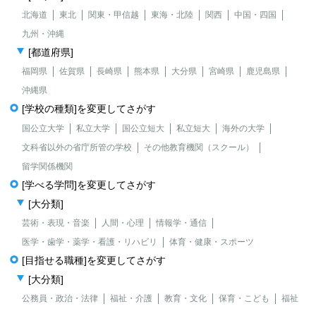
北海道
東北
関東・甲信越
東海・北陸
関西
中国・四国
九州・沖縄
[都道府県]
福岡県
佐賀県
長崎県
熊本県
大分県
宮崎県
鹿児島県
沖縄県
[学校の種類]を変更してさがす
国公立大学
私立大学
国公立短大
私立短大
海外の大学
文科省以外の省庁所管の学校
その他教育機関（スクール）
留学関係機関
[学べる学問]を変更してさがす
[大分類]
芸術・表現・音楽
人間・心理
情報学・通信
医学・歯学・薬学・看護・リハビリ
体育・健康・スポーツ
[目指せる職種]を変更してさがす
[大分類]
公務員・政治・法律
福祉・介護
教育・文化
保育・こども
福祉