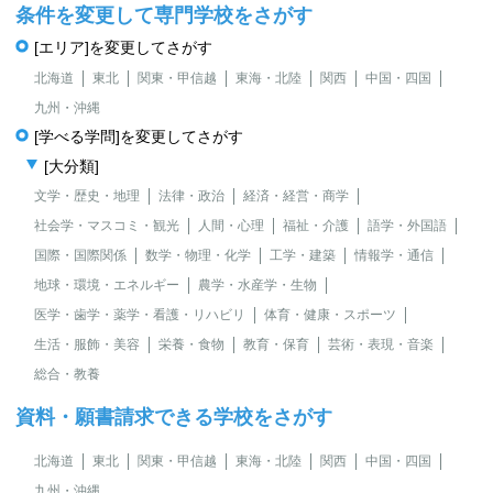
条件を変更して専門学校をさがす
[エリア]を変更してさがす
北海道
東北
関東・甲信越
東海・北陸
関西
中国・四国
九州・沖縄
[学べる学問]を変更してさがす
[大分類]
文学・歴史・地理
法律・政治
経済・経営・商学
社会学・マスコミ・観光
人間・心理
福祉・介護
語学・外国語
国際・国際関係
数学・物理・化学
工学・建築
情報学・通信
地球・環境・エネルギー
農学・水産学・生物
医学・歯学・薬学・看護・リハビリ
体育・健康・スポーツ
生活・服飾・美容
栄養・食物
教育・保育
芸術・表現・音楽
総合・教養
資料・願書請求できる学校をさがす
北海道
東北
関東・甲信越
東海・北陸
関西
中国・四国
九州・沖縄