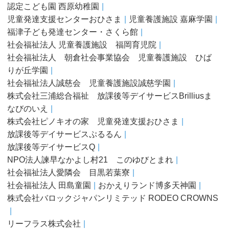
認定こども園 西原幼稚園
児童発達支援センターおひさま
児童養護施設 嘉麻学園
福津子ども発達センター・さくら館
社会福祉法人 児童養護施設 福岡育児院
社会福祉法人 朝倉社会事業協会 児童養護施設 ひば
りが丘学園
社会福祉法人誠慈会 児童養護施設誠慈学園
株式会社三浦総合福祉 放課後等デイサービスBrilliusま
なびのいえ
株式会社ピノキオの家 児童発達支援おひさま
放課後等デイサービスぷるるん
放課後等デイサービスQ
NPO法人諫早なかよし村21 このゆびとまれ
社会福祉法人愛隣会 目黒若葉寮
社会福祉法人 田島童園
おかえりランド博多天神園
株式会社バロックジャパンリミテッド RODEO CROWNS
リーフラス株式会社