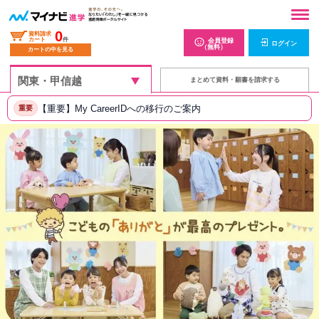
0
資料請求
カート
件
会員登録
ログイン
（無料）
カートの中を見る
まとめて資料・願書を請求する
【重要】My CareerIDへの移行のご案内
重要