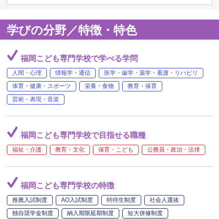
学びの分野／特徴・特色
福岡こども専門学校で学べる学問
人間・心理
情報学・通信
医学・歯学・薬学・看護・リハビリ
体育・健康・スポーツ
栄養・食物
教育・保育
芸術・表現・音楽
福岡こども専門学校で目指せる職種
福祉・介護
教育・文化
保育・こども
公務員・政治・法律
福岡こども専門学校の特徴
推薦入試制度
AO入試制度
特待生制度
社会人選抜
独自奨学金制度
納入期限延期制度
短大併修制度