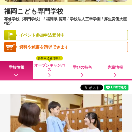
福岡こども専門学校
専修学校（専門学校） / 福岡県 認可 / 学校法人三幸学園 / 厚生労働大臣
指定
イベント参加申込受付中
資料や願書を請求できます
参加申込受付中！
オープンキャンパ
学校情報
学びの特色
先輩情報
ス