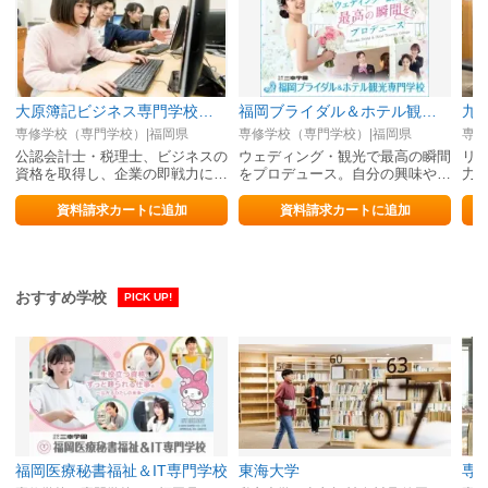
大原簿記ビジネス専門学校福岡校
福岡ブライダル＆ホテル観光専門学校
九
専修学校（専門学校）|福岡県
専修学校（専門学校）|福岡県
専修
公認会計士・税理士、ビジネスの
ウェディング・観光で最高の瞬間
リ
資格を取得し、企業の即戦力にな
をプロデュース。自分の興味や目
力
ろう。
指す職業に合わせて選ぶ学科コー
ス選択制！
資料請求カートに追加
資料請求カートに追加
おすすめ学校
PICK UP!
福岡医療秘書福祉＆IT専門学校
東海大学