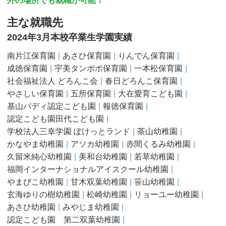
外の場所でも就職が可能！
主な就職先
2024年3月本校卒業生学園実績
南片江保育園
あさひ保育園
りんでん保育園
成徳保育園
宇美タンポポ保育園
一本松保育園
社会福祉法人 どろんこ会
春日どろんこ保育園
やさしい保育園
五所保育園
大在愛育こども園
基山バディ認定こども園
報徳保育園
認定こども園田代こども園
学校法人三幸学園 ぽけっとランド
茶山幼稚園
かなやま幼稚園
アソカ幼稚園
赤間くるみ幼稚園
久留米純心幼稚園
美和台幼稚園
若草幼稚園
福岡インターナショナルアイスクール幼稚園
やまびこ幼稚園
甘木双葉幼稚園
笹山幼稚園
玄海ゆりの樹幼稚園
松崎幼稚園
リョーユー幼稚園
あさひ幼稚園
みやじま幼稚園
認定こども園 第二双葉幼稚園