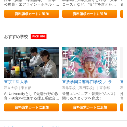
公務員・エアライン・ホテル・観
コース」など、“専門”を超えた学
る
光・大学編入・スポーツ留学…の
びがここに
総合学園！
資料請求カートに追加
資料請求カートに追加
おすすめ学校
PICK UP!
東京工科大学
東放学園音響専門学校 ／ ライブ・音楽・マネージャー・ファンクラブ
東
私立大学｜東京都
専修学校（専門学校）｜東京都
私立
AI Universityとして先端分野の教
音響エンジニア・音楽ビジネスに
池
育・研究を推進する理工系総合…
関わるスタッフを育成！
育
資料請求カートに追加
資料請求カートに追加