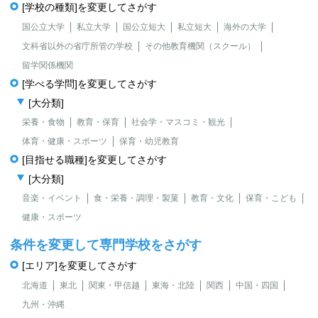
[学校の種類]を変更してさがす
国公立大学
私立大学
国公立短大
私立短大
海外の大学
文科省以外の省庁所管の学校
その他教育機関（スクール）
留学関係機関
[学べる学問]を変更してさがす
[大分類]
栄養・食物
教育・保育
社会学・マスコミ・観光
体育・健康・スポーツ
保育・幼児教育
[目指せる職種]を変更してさがす
[大分類]
音楽・イベント
食・栄養・調理・製菓
教育・文化
保育・こども
健康・スポーツ
条件を変更して専門学校をさがす
[エリア]を変更してさがす
北海道
東北
関東・甲信越
東海・北陸
関西
中国・四国
九州・沖縄