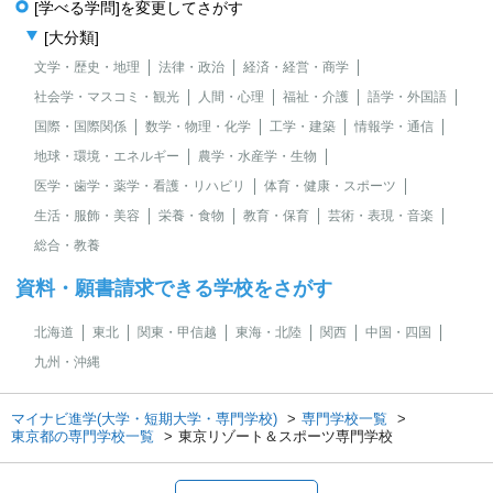
[学べる学問]を変更してさがす
[大分類]
文学・歴史・地理
法律・政治
経済・経営・商学
社会学・マスコミ・観光
人間・心理
福祉・介護
語学・外国語
国際・国際関係
数学・物理・化学
工学・建築
情報学・通信
地球・環境・エネルギー
農学・水産学・生物
医学・歯学・薬学・看護・リハビリ
体育・健康・スポーツ
生活・服飾・美容
栄養・食物
教育・保育
芸術・表現・音楽
総合・教養
資料・願書請求できる学校をさがす
北海道
東北
関東・甲信越
東海・北陸
関西
中国・四国
九州・沖縄
マイナビ進学(大学・短期大学・専門学校)
専門学校一覧
東京都の専門学校一覧
東京リゾート＆スポーツ専門学校