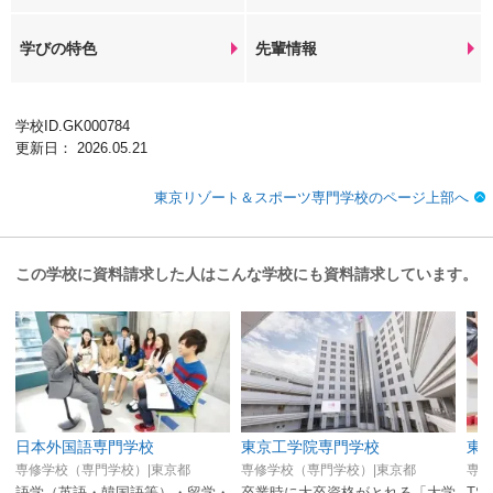
学びの特色
先輩情報
学校ID.GK000784
更新日： 2026.05.21
東京リゾート＆スポーツ専門学校のページ上部へ
この学校に資料請求した人はこんな学校にも資料請求しています。
日本外国語専門学校
東京工学院専門学校
専修学校（専門学校）|東京都
専修学校（専門学校）|東京都
専修
語学（英語・韓国語等）・留学・
卒業時に大卒資格がとれる「大学
T