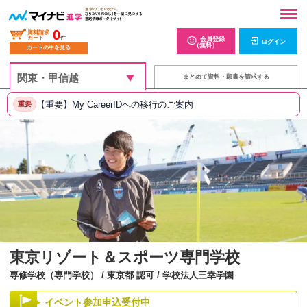
0
資料請求
カート
件
会員登録
ログイン
（無料）
カートの中を見る
まとめて資料・願書を請求する
【重要】My CareerIDへの移行のご案内
重要
東京リゾート＆スポーツ専門学校
専修学校（専門学校） / 東京都 認可 / 学校法人三幸学園
イベント参加申込受付中