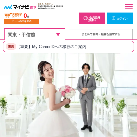
0
資料請求
カート
件
会員登録
ログイン
（無料）
カートの中を見る
まとめて資料・願書を請求する
【重要】My CareerIDへの移行のご案内
重要