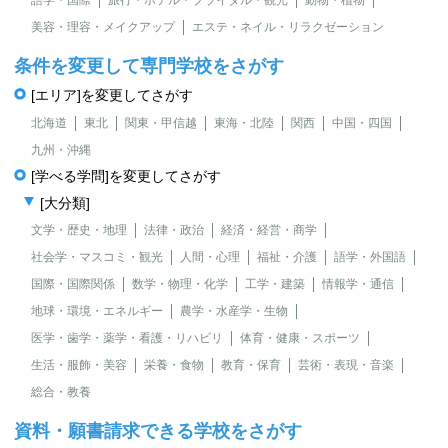
美容・理容・メイクアップ
エステ・ネイル・リラクゼーション
条件を変更して専門学校をさがす
[エリア]を変更してさがす
北海道
東北
関東・甲信越
東海・北陸
関西
中国・四国
九州・沖縄
[学べる学問]を変更してさがす
[大分類]
文学・歴史・地理
法律・政治
経済・経営・商学
社会学・マスコミ・観光
人間・心理
福祉・介護
語学・外国語
国際・国際関係
数学・物理・化学
工学・建築
情報学・通信
地球・環境・エネルギー
農学・水産学・生物
医学・歯学・薬学・看護・リハビリ
体育・健康・スポーツ
生活・服飾・美容
栄養・食物
教育・保育
芸術・表現・音楽
総合・教養
資料・願書請求できる学校をさがす