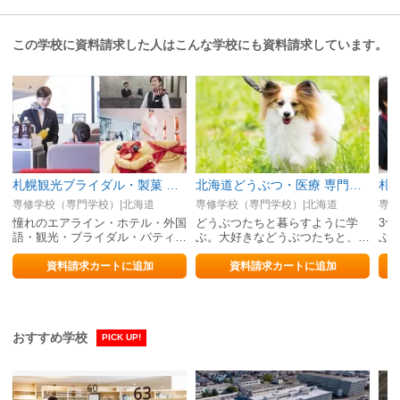
この学校に資料請求した人はこんな学校にも資料請求しています。
札幌観光ブライダル・製菓 専門学校
北海道どうぶつ・医療 専門学校
専修学校（専門学校）|北海道
専修学校（専門学校）|北海道
専修
憧れのエアライン・ホテル・外国
どうぶつたちと暮らすように学
3つ
語・観光・ブライダル・パティシ
ぶ。大好きなどうぶつたちと、楽
ぶ
エのプロに！
しく過ごせる学校です。
ホ
資料請求カートに追加
資料請求カートに追加
おすすめ学校
PICK UP!