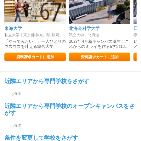
東海大学
北海道科学大学
私立大学｜東京都,神奈川県,静岡県,熊本県,北海道
私立大学｜北海道
専修
「やってみたい！」一人ひとりの
2027年4月新キャンパス誕生！こ
14
ウズウズを叶える総合大学
れからのミライを作る6学部13…
／J
資料請求カートに追加
資料請求カートに追加
近隣エリアから専門学校をさがす
北海道
近隣エリアから専門学校のオープンキャンパスをさ
がす
北海道
条件を変更して学校をさがす