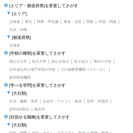
[エリア・都道府県]を変更してさがす
[エリア]
北海道
東北
関東・甲信越
東海・北陸
関西
中国・四国
九州・沖縄
[都道府県]
北海道
[学校の種類]を変更してさがす
国公立大学
私立大学
国公立短大
私立短大
海外の大学
文科省以外の省庁所管の学校
その他教育機関（スクール）
留学関係機関
[学べる学問]を変更してさがす
[大分類]
生活・服飾・美容
社会学・マスコミ・観光
語学・外国語
語学(外国語)
観光学
[目指せる職種]を変更してさがす
[大分類]
語学・国際
旅行・ホテル・ブライダル・観光
動物・植物