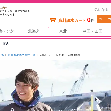
の先へ。
わたし」を一緒に見つける
ータルサイト
0
カートの
資料請求カート
件
海・北陸
北海道
東北
中国・四国
のご案内
一覧
広島県の専門学校一覧
広島リゾート＆スポーツ専門学校