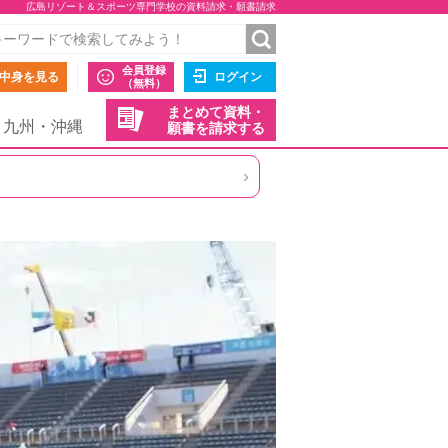
広島リゾート＆スポーツ専門学校の資料請求・願書請求
会員登録
中身を見る
ログイン
（無料）
まとめて資料・
九州・沖縄
願書を請求する
›