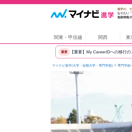
進学の、そ
なりたい「
進路情報ポ
関東・甲信越
関西
東
【重要】My CareerIDへの移行
重要
マイナビ進学(大学・短期大学・専門学校)
専門学校